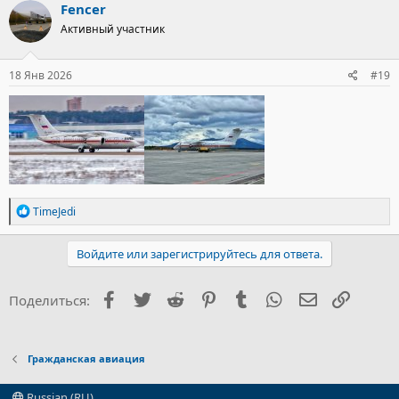
Fencer
Активный участник
18 Янв 2026
#19
Р
TimeJedi
е
а
к
Войдите или зарегистрируйтесь для ответа.
ц
и
и
Facebook
Twitter
Reddit
Pinterest
Tumblr
WhatsApp
Электронна
Ссылка
Поделиться:
:
Гражданская авиация
Russian (RU)