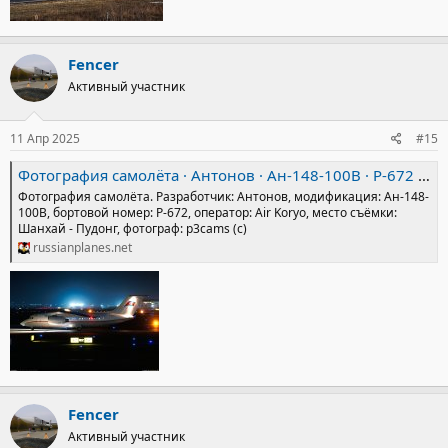
Fencer
Активный участник
11 Апр 2025
#15
Фотография самолёта · Антонов · Ан-148-100В · P-672 (зав.н. 04-02) · Air Koryo ✈ russianplanes.net ✈ наша авиация
Фотография самолёта. Разработчик: Антонов, модификация: Ан-148-
100В, бортовой номер: P-672, оператор: Air Koryo, место съёмки:
Шанхай - Пудонг, фотограф: p3cams (c)
russianplanes.net
Fencer
Активный участник