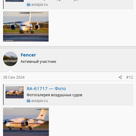
aviapix.ru
Fencer
Активный участник
28 Сен 2024
#12
RA-61717 — Фото
Фотогалерея воздушных судов
aviapix.ru