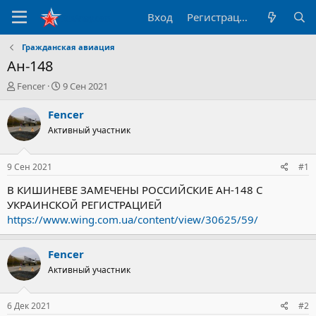
Вход
Регистрация
Гражданская авиация
Ан-148
А
Д
Fencer
9 Сен 2021
в
а
т
т
Fencer
о
а
Активный участник
р
н
т
а
е
ч
9 Сен 2021
#1
м
а
ы
л
В КИШИНЕВЕ ЗАМЕЧЕНЫ РОССИЙСКИЕ АН-148 С
а
УКРАИНСКОЙ РЕГИСТРАЦИЕЙ
https://www.wing.com.ua/content/view/30625/59/
Fencer
Активный участник
6 Дек 2021
#2