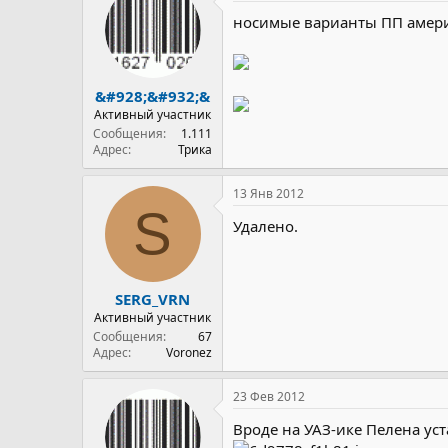
носимые варианты ПП амери
&#928;&#932;&
Активный участник
Сообщения
1.111
Адрес
Трика
13 Янв 2012
S
Удалено.
SERG_VRN
Активный участник
Сообщения
67
Адрес
Voronez
23 Фев 2012
Вроде на УАЗ-ике Пелена ус