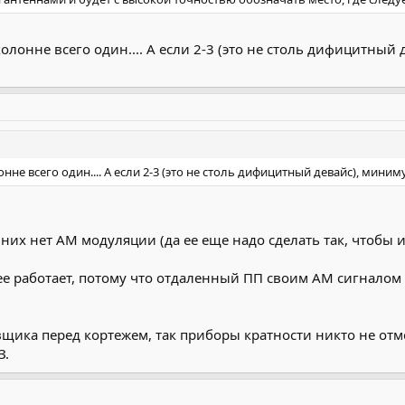
 колонне всего один.... А если 2-3 (это не столь дифицитны
лонне всего один.... А если 2-3 (это не столь дифицитный девайс), м
 у них нет АМ модуляции (да ее еще надо сделать так, что
олее работает, потому что отдаленный ПП своим АМ сигнало
вщика перед кортежем, так приборы кратности никто не отм
З.