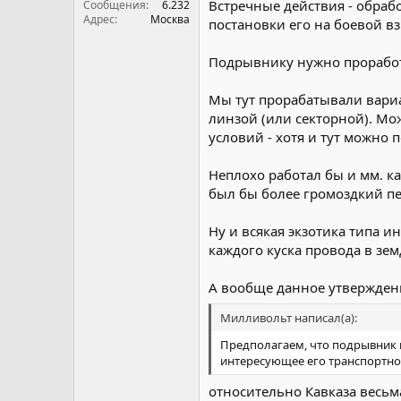
Встречные действия - обра
Сообщения
6.232
Адрес
Москва
постановки его на боевой вз
Подрывнику нужно проработа
Мы тут прорабатывали вариа
линзой (или секторной). Мо
условий - хотя и тут можно
Неплохо работал бы и мм. к
был бы более громоздкий пер
Ну и всякая экзотика типа и
каждого куска провода в зем
А вообще данное утвержден
Милливольт написал(а):
Предполагаем, что подрывник 
интересующее его транспортно
относительно Кавказа весьм