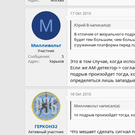
Адрес
Москва
17 Окт 2010
М
Юрий В написал(а):
В отличие от визуального под
будет тем большим, чем больше
(груженная платформа перед п
Милливольт
Участник
Сообщения
5
Это в том случае, когда исп
Адрес
Харьков
Если же АМ-детектор-> согл
подрыв произойдет тогда, к
определяться лишь запазды
18 Окт 2010
Милливольт написал(а):
то подрыв произойдет тогда, к
ГЕРКОН32
Что мешает сделать сигнал 
Активный участник