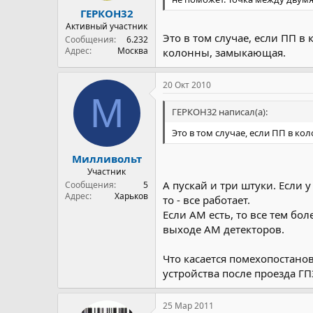
ГЕРКОН32
Активный участник
Это в том случае, если ПП в
Сообщения
6.232
Адрес
Москва
колонны, замыкающая.
20 Окт 2010
М
ГЕРКОН32 написал(а):
Это в том случае, если ПП в ко
Милливольт
Участник
А пускай и три штуки. Если
Сообщения
5
Адрес
Харьков
то - все работает.
Если АМ есть, то все тем б
выходе АМ детекторов.
Что касается помехопостано
устройства после проезда ГП
25 Мар 2011