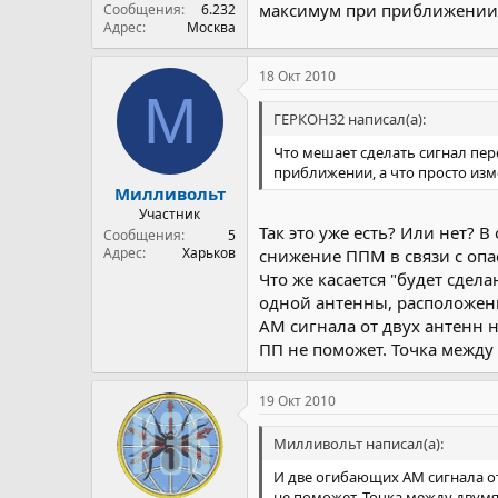
максимум при приближении, 
Сообщения
6.232
Адрес
Москва
18 Окт 2010
М
ГЕРКОН32 написал(а):
Что мешает сделать сигнал пе
приближении, а что просто изм
Милливольт
Участник
Так это уже есть? Или нет? 
Сообщения
5
Адрес
Харьков
снижение ППМ в связи с опас
Что же касается "будет сдел
одной антенны, расположен
АМ сигнала от двух антенн 
ПП не поможет. Точка между 
19 Окт 2010
Милливольт написал(а):
И две огибающих АМ сигнала от
не поможет. Точка между двумя