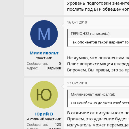
Уровень подготовки значит
послать под БТР обвешенного
16 Окт 2010
М
ГЕРКОН32 написал(а):
Так опонентов такой вариант тож
Милливольт
Не думаю, что оппонентам п
Участник
Плюс аппроксимация вперед и
Сообщения
5
Адрес
Харьков
Впрочем, Вы правы, это за 
17 Окт 2010
Ю
Милливольт написал(а):
Он неизбежно должен изобрести
В отличие от визуального 
Юрий В
Причем, это удаление будет
Активный участник
излучатель может перемещат
Сообщения
123