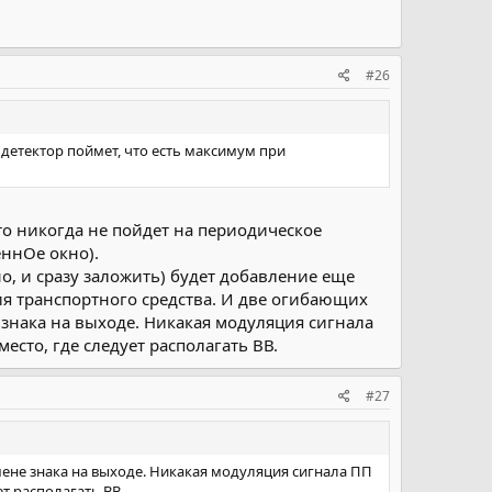
#26
етектор поймет, что есть максимум при
кто никогда не пойдет на периодическое
еннОе окно).
о, и сразу заложить) будет добавление еще
 транспортного средства. И две огибающих
 знака на выходе. Никакая модуляция сигнала
есто, где следует располагать ВВ.
#27
мене знака на выходе. Никакая модуляция сигнала ПП
т располагать ВВ.