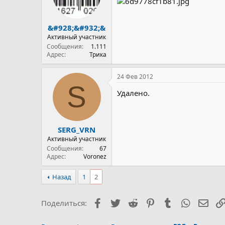
&#928;&#932;&
Активный участник
Сообщения
1.111
Адрес
Трика
24 Фев 2012
S
Удалено.
SERG_VRN
Активный участник
Сообщения
67
Адрес
Voronez
Назад
1
2
Facebook
Twitter
Reddit
Pinterest
Tumblr
WhatsAp
Эле
Поделиться: