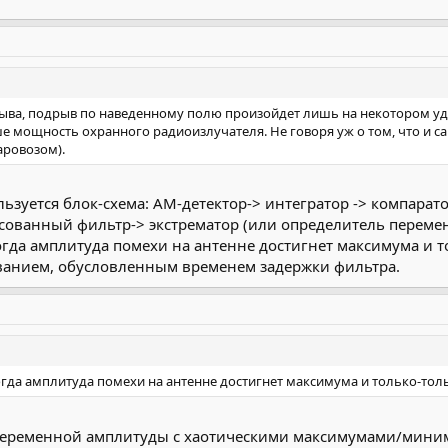
рыва, подрыв по наведенному полю произойдет лишь на некотором уд
 мощность охранного радиоизлучателя. Не говоря уж о том, что и с
аровозом).
ользуется блок-схема: АМ-детектор-> интегратор -> компара
асованный фильтр-> экстрематор (или определитель переме
огда амплитуда помехи на антенне достигнет максимума и т
ванием, обусловленным временем задержки фильтра.
огда амплитуда помехи на антенне достигнет максимума и только-толь
переменной амплитуды с хаотическими максимумами/миниму