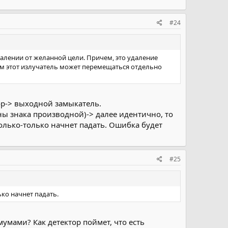
#24
алении от желанной цели. Причем, это удаление
ам этот излучатель может перемещаться отдельно
тор-> выходной замыкатель.
ны знака производной)-> далее идентично, то
олько-только начнет падать. Ошибка будет
#25
ко начнет падать.
мами? Как детектор поймет, что есть