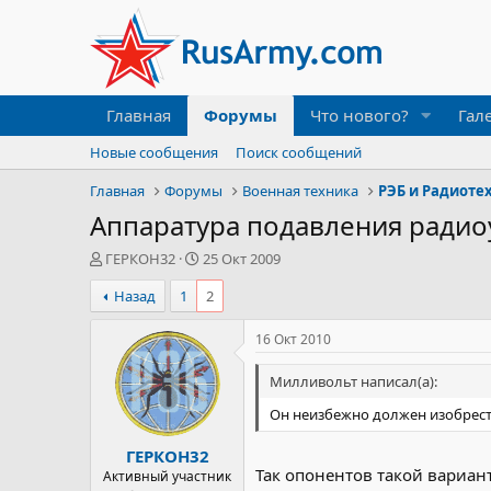
Главная
Форумы
Что нового?
Гал
Новые сообщения
Поиск сообщений
Главная
Форумы
Военная техника
РЭБ и Радиоте
Аппаратура подавления радио
А
Д
ГЕРКОН32
25 Окт 2009
в
а
Назад
1
2
т
т
о
а
р
н
16 Окт 2010
т
а
е
ч
Милливольт написал(а):
м
а
Он неизбежно должен изобрести
ы
л
а
ГЕРКОН32
Так опонентов такой вариант 
Активный участник