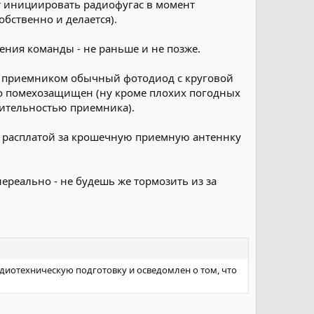
т инициировать радиофугас в момент
обственно и делается).
ения команды - не раньше и не позже.
ЦУ, приемником обычный фотодиод с круговой
чно помехозащищен (ну кроме плохих погодных
вительностью приемника).
то расплатой за крошечную приемную антеннку
нереально - не будешь же тормозить из за
диотехническую подготовку и осведомлен о том, что