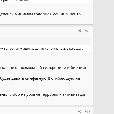
й девайс), минимум головная машина, центр
#28
инимум головная машина, центр колонны, замыкающая.
бы исключить возможный синхронизм и биения)
м будет давать синфазную(!) огибающую на
енял, либо на уровне террорюг - активизация
#29