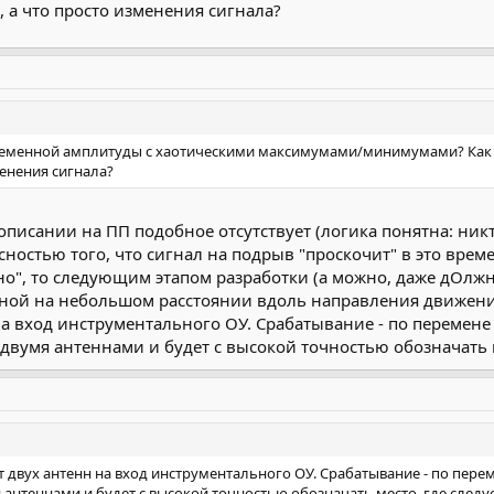
а что просто изменения сигнала?
ременной амплитуды с хаотическими максимумами/минимумами? Как д
енения сигнала?
В описании на ПП подобное отсутствует (логика понятна: ни
ностью того, что сигнал на подрыв "проскочит" в это врем
ано", то следующим этапом разработки (а можно, даже дОлжн
ной на небольшом расстоянии вдоль направления движения
на вход инструментального ОУ. Срабатывание - по перемене
двумя антеннами и будет с высокой точностью обозначать м
 двух антенн на вход инструментального ОУ. Срабатывание - по пере
 антеннами и будет с высокой точностью обозначать место, где следуе