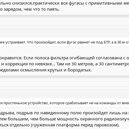
ельно снизился,практически все фугасы с примитивными 
 зарядом, чем что то паять.
е устраивает. Что произойдет, если фугас рванет не под БТР, а в 30 м 
онравится. Если полоса фильтра огибающей согласована с
 коррекция по невязке... Там не 30 метров, а 30 сантиметр
пределами осмысления крутых и бородатых.
 простенькое устройство, которое срабатывает не на команды от внеш
подрыва, подрыв по наведенному полю произойдет лишь на 
 тем большим, чем больше мощность охранного радиоизлучате
ься отдельно (груженная платформа перед паровозом).