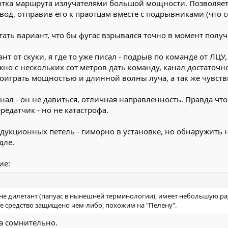
ботка маршрута излучателями большой мощности. Позволяе
вод, отправив его к праотцам вместе с подрывниками (что с
ть вариант, что бы фугас взрывался точно в момент получ
нт от скуки, я где то уже писал - подрыв по команде от Л
жно с нескольких сот метров дать команду, канал достато
 поиграть мощностью и длинной волны луча, а так же чувст
анал - он не давиться, отличная направленность. Правда ч
едатчик - но не катастрофа.
ндукционных петель - гиморно в установке, но обнаружить 
дле.
ие:
не дилетант (папуас в нынешней терминологии), имеет небольшую ра
е средство защищено чем-либо, похожим на "Пелену".
а сомнительно.