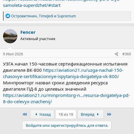
samoleta-superdzhet/#start
Р
Островитянин
,
TimeJedi
и
Supremum
е
а
к
Fencer
ц
Активный участник
и
и
:
9 Июл 2026
#360
УЗГА начал 150-часовые сертификационные испытания
двигателя ВК-800
https://aviation21.ru/uzga-nachal-150-
chasovye-sertifikacionnye-ispytaniya-dvigatelya-vk-800/
Минпромторг назвал сроки доведения ресурса
двигателя ПД-8 до целевых значений
https://aviation21.ru/minpromtorg-n...resursa-dvigatelya-pd-
8-do-celevyx-znachenij/
Первый
Последний
Назад
18 из 19
Вперёд
Войдите или зарегистрируйтесь для ответа.