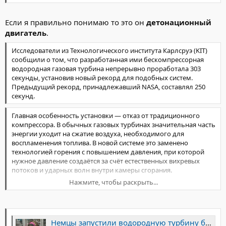
Если я правильно понимаю то это он
детонационный
двигатель
.
Исследователи из Технологического института Карлсруэ (KIT)
сообщили о том, что разработанная ими бескомпрессорная
водородная газовая турбина непрерывно проработала 303
секунды, установив новый рекорд для подобных систем.
Предыдущий рекорд, принадлежавший NASA, составлял 250
секунд.
Главная особенность установки — отказ от традиционного
компрессора. В обычных газовых турбинах значительная часть
энергии уходит на сжатие воздуха, необходимого для
воспламенения топлива. В новой системе это заменено
технологией горения с повышением давления, при которой
нужное давление создаётся за счёт естественных вихревых
потоков и ударных волн внутри камеры сгорания.
Нажмите, чтобы раскрыть...
По данным разработчиков, команда впервые смогла не только
обеспечить стабильную работу такого двигателя, но и
использовать этот процесс для вращения турбины и
выработки электроэнергии. Ранее именно передача энергии из
Немцы запустили водородную турбину будущего — и побили рекорд NASA
столь нестабильной среды считалась одним из главных