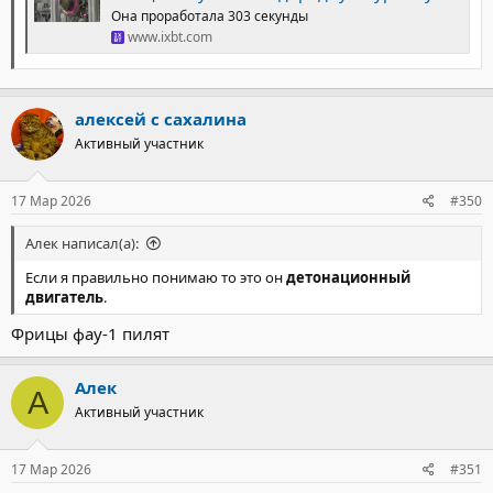
технических препятствий.
Она проработала 303 секунды
www.ixbt.com
Учёные отмечают, что система может работать на разных
видах топлива, однако водород особенно хорошо подходит
для этой технологии благодаря высокой скорости реакции и
способности обеспечивать устойчивый рост давления. В
алексей с сахалина
перспективе такая конструкция может привести к созданию
Активный участник
более лёгких, дешёвых и эффективных электростанций, а также
найти применение в авиации.
17 Мар 2026
#350
Алек написал(а):
Если я правильно понимаю то это он
детонационный
двигатель
.
Фрицы фау-1 пилят
Алек
А
Активный участник
17 Мар 2026
#351