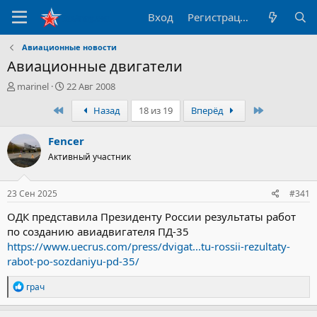
Вход
Регистрация
Авиационные новости
Авиационные двигатели
А
Д
marinel
22 Авг 2008
в
а
Первый
Последний
Назад
18 из 19
Вперёд
т
т
о
а
р
н
Fencer
т
а
Активный участник
е
ч
м
а
ы
л
23 Сен 2025
#341
а
ОДК представила Президенту России результаты работ
по созданию авиадвигателя ПД-35
https://www.uecrus.com/press/dvigat...tu-rossii-rezultaty-
rabot-po-sozdaniyu-pd-35/
Р
грач
е
а