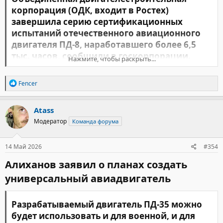
корпорация (ОДК, входит в Ростех)
завершила серию сертификационных
испытаний отечественного авиационного
двигателя ПД-8, наработавшего более 6,5
тыс. часов, сообщили в госкорпорации.​
Нажмите, чтобы раскрыть...
В ближайшее время планируется получение сертификата типа
Р
Fencer
на силовую установку, пояснили в Ростехе, передает
ТАСС
.
е
а
к
Atass
ц
Модератор
Команда форума
и
и
:
14 Май 2026
#354
Алиханов заявил о планах создать
универсальный авиадвигатель​
Разрабатываемый двигатель ПД-35 можно
будет использовать и для военной, и для