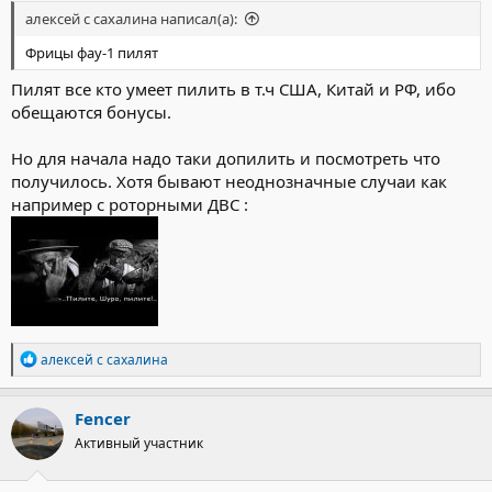
алексей с сахалина написал(а):
Фрицы фау-1 пилят
Пилят все кто умеет пилить в т.ч США, Китай и РФ, ибо
обещаются бонусы.
Но для начала надо таки допилить и посмотреть что
получилось. Хотя бывают неоднозначные случаи как
например с роторными ДВС :
Р
алексей с сахалина
е
а
к
Fencer
ц
Активный участник
и
и
: