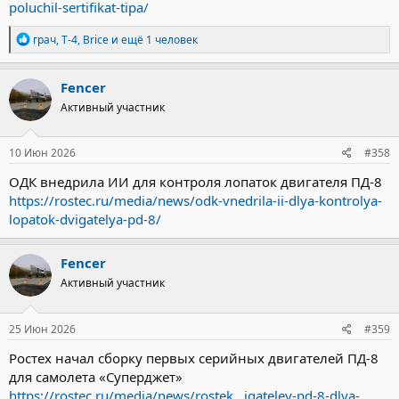
poluchil-sertifikat-tipa/
Р
грач
,
T-4
,
Brice
и ещё 1 человек
е
а
к
Fencer
ц
Активный участник
и
и
:
10 Июн 2026
#358
ОДК внедрила ИИ для контроля лопаток двигателя ПД-8
https://rostec.ru/media/news/odk-vnedrila-ii-dlya-kontrolya-
lopatok-dvigatelya-pd-8/
Fencer
Активный участник
25 Июн 2026
#359
Ростех начал сборку первых серийных двигателей ПД-8
для самолета «Суперджет»
https://rostec.ru/media/news/rostek...igateley-pd-8-dlya-