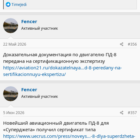
Р
TimeJedi
е
а
к
Fencer
ц
Активный участник
и
и
:
22 Май 2026
#356
Доказательная документация по двигателю ПД-8
передана на сертификационную экспертизу
https://aviation21.ru/dokazatelnaya...d-8-peredany-na-
sertifikacionnuyu-ekspertizu/
Fencer
Активный участник
5 Июн 2026
#357
Новейший авиационный двигатель ПД-8 для
«Суперджета» получил сертификат типа
https://www.uecrus.com/press/noveys...-8-dlya-superdzheta-