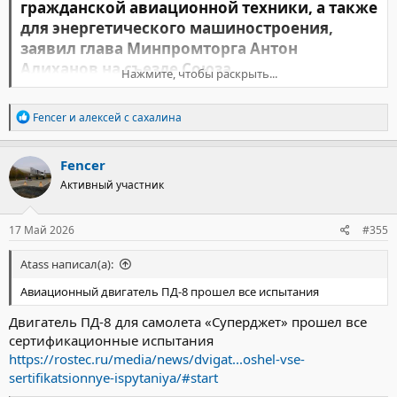
гражданской авиационной техники, а также
для энергетического машиностроения,
заявил глава Минпромторга Антон
Алиханов на съезде Союза
Нажмите, чтобы раскрыть...
машиностроителей России.​
Р
Fencer
и
алексей с сахалина
е
Алиханов заявил, что разрабатываемый двигатель ПД-35
а
найдет применение в различных сферах, включая военную и
к
гражданскую авиацию, передает
ТАСС
.
Fencer
ц
«Разрабатываемый двигатель ПД-35 также можно
Активный участник
и
использовать и под военную, и под гражданскую авиатехнику,
и
как мы надеемся, и для энергетического машиностроения», –
:
отметил министр.
17 Май 2026
#355
Atass написал(а):
Авиационный двигатель ПД-8 прошел все испытания
Двигатель ПД-8 для самолета «Суперджет» прошел все
сертификационные испытания
https://rostec.ru/media/news/dvigat...oshel-vse-
sertifikatsionnye-ispytaniya/#start