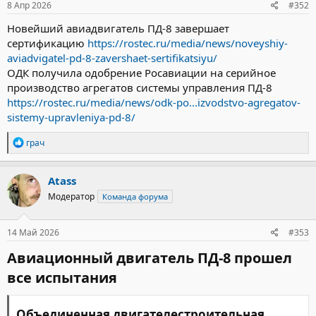
8 Апр 2026
#352
Новейший авиадвигатель ПД-8 завершает
сертификацию
https://rostec.ru/media/news/noveyshiy-
aviadvigatel-pd-8-zavershaet-sertifikatsiyu/
ОДК получила одобрение Росавиации на серийное
производство агрегатов системы управления ПД-8
https://rostec.ru/media/news/odk-po...izvodstvo-agregatov-
sistemy-upravleniya-pd-8/
Р
грач
е
а
к
Atass
ц
Модератор
Команда форума
и
и
:
14 Май 2026
#353
Авиационный двигатель ПД-8 прошел
все испытания​
Объединенная двигателестроительная