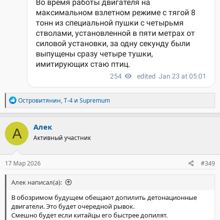
Р
Островитянин
,
T-4
и
Supremum
е
а
к
Алек
А
ц
Активный участник
и
и
:
17 Мар 2026
#349
Алек написал(а):
В обозримом будущем обещают допилить детонационные
двигатели. Это будет очередной рывок.
Смешно будет если китайцы его быстрее допилят.