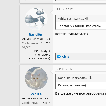
е
а
к
19 Июл 2017
ц
и
White написал(а):
и
:
Толсто! Аж тошно, палитесь.
Кстати, заплатили)
Rand0m
Активный участник
Сообщения
17.710
Адрес
РФ г. Калуга
(Колыбель
Р
White
космонавтики)
е
а
к
19 Июл 2017
ц
и
Rand0m написал(а):
и
:
Кстати, заплатили)
Выше же уже все разобрали н
White
Активный участник
Сообщения
5.412