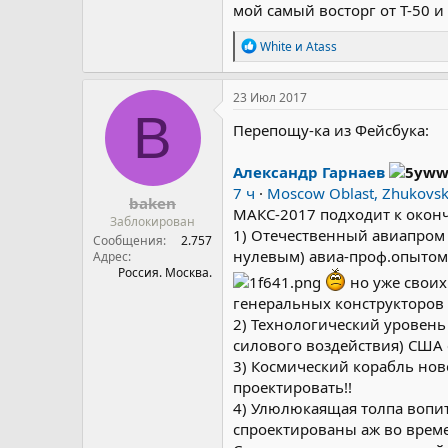
мой самый восторг от Т-
Р
White
и
Atass
е
а
к
23 Июл 2017
ц
B
и
Перепощу-ка из Фейсбука:
и
:
Александр Гарнаев
7 ч
·
Moscow Oblast, Zhukovsk
baken
МАКС-2017 подходит к окон
Заблокирован
1) Отечественный авиапром 
Сообщения
2.757
нулевым) авиа-проф.опытом,
Адрес
Россия. Москва.
но уже своих
генеральных конструкторов и 
2) Технологический уровень
силового воздействия) США 
3) Космический корабль нов
проектировать!!
4) Улюлюкаящая толпа вопи
спроектированы аж во време