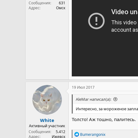
Сообщения
631
Адрес
Омск
19 Июл 2017
AleMar написал(а):
Интересно, за мороженое запл
Толсто! Аж тошно, палитесь.
White
Активный участник
Сообщения
5.412
Р
Bumerangonix
Адрес
Ижевск