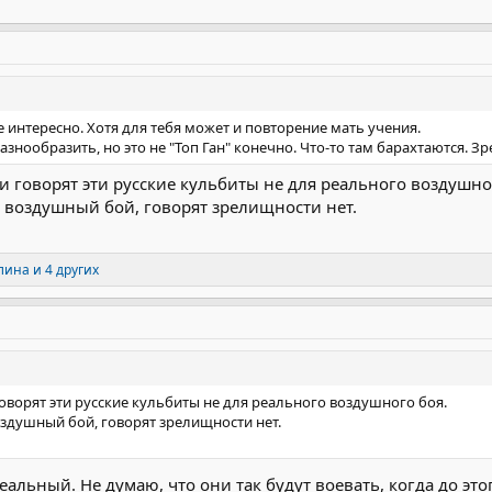
не интересно. Хотя для тебя может и повторение мать учения.
азнообразить, но это не "Топ Ган" конечно. Что-то там барахтаются. З
и говорят эти русские кульбиты не для реального воздушно
 воздушный бой, говорят зрелищности нет.
алина
и 4 других
оворят эти русские кульбиты не для реального воздушного боя.
здушный бой, говорят зрелищности нет.
реальный. Не думаю, что они так будут воевать, когда до это