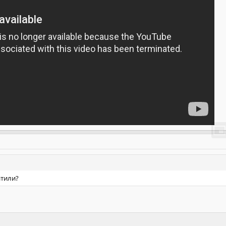
атили?