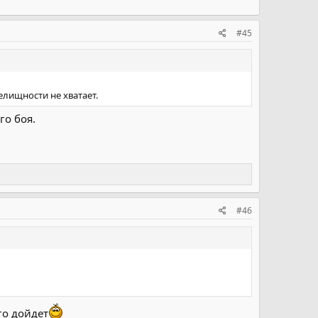
#45
релищности не хватает.
го боя.
#46
го дойдет