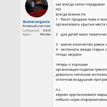
и
как всегда салон порадовал
и
НО
:
всегда всякие Но
1 - бесит продажа пива и в
Bumerangonix
организовать крытые места 
Активный участник
Сообщения
8.818
2 - для детей мало тематиче
Адрес
Москва
3 - малое количество рамок
4 - экспонаты ввиде старых
птицы засрали
теперь о хорошем
организация подвоза трансп
довольно неплохая экспозиц
отличная воздушная програ
п.с.
херово оррганизовали мар
небыло норм информативных