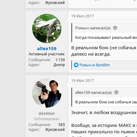
Адрес
Жуковский
19 Июл 2017
Ромыч написал(а):
Когда показывают реальный во
В реальном бою (не собачья 
allex159
далеко не всегда.
Активный участник
Сообщения
1.139
Р
Адрес
Днепр
Ромыч
и
Rand0m
е
а
к
19 Июл 2017
ц
и
allex159 написал(а):
и
:
В реальном бою (не собачья сва
Значит, в любом воздушном 
AleMar
Заблокирован
Сообщения
583
Вообще, за историю МАКС я 
Адрес
Жуковский
Наших прикольно по пьяни см