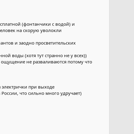
сплатной (фонтанчики с водой) и
человек на скорую уволокли
риантов и заодно просветительских
ой воды (хотя тут странно не у всех))
е ощущение не разваливаются потому что
з электрички при выходе
 России, что сильно много удручает)