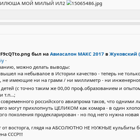
50 и ИЛЮША МОЙ МИЛЫЙ ИЛ2
был на
Авиасалон МАКС 2017
в
Жуковский (
iy
·
чанию, можно делать выводы:
вышел на небывалое в Истории качество - теперь не тольк
 не имеющие ни на грамм / ни миллиметр - ни инженерного
 детей (с точно таким же 00,00 проф.образованием и опыто
т.п...;
 современного российского авиапрома таков, что одними 
его могут прихлопнуть ЦЕЛИКОМ как комара - в один хлопо
ого поколения продекларирован - но под него нужна новая 
т от восторга, глядя на АБСОЛЮТНО НЕ НУЖНЫЕ кульбиты б
на СССР!!!