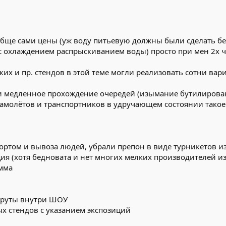
ообще сами цены (уж воду питьевую должны были сделать бе
с охлаждением распрыскиванием воды) просто при мен 2х 
ских и пр. стендов в этой теме могли реализовать сотни ва
 и медленное прохождение очередей (изымание бутилированн
 самолётов и транспортников в удручающем состоянии тако
ортом и вывоза людей, убрали препон в виде турникетов и
ия (хотя бедновата и нет многих мелких производителей из
мма
шруты внутри ШОУ
 стендов с указанием экспозиций