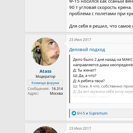
Ф-15 носился как ссаный ве
90 т угловая скорость крена.
проблема с полетами при кр
Для себя я решил, что самое
23 Июл 2017
Деловой подход
Дело было 2 дня назад на МАКС
направляется дама неопределён
Д: Ты женат?
Atass
Ш: Да, а что?
Модератор
Д: А ребята твои?
Команда форума
Ш: Тоже. А что, собственно про
Сообщения
16.314
Д: Да вот мужика себе хочу но
Адрес
Москва
Ш: Что, прям здесь?
Д: Ну да. Всё умные, красивые,
Р
БЧ-5
и
Supremum
е
а
к
23 Июл 2017
ц