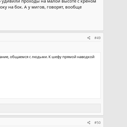
но удивили проходы на малой высоте с креном
оку на бок. А у мигов, говорят, вообще
#49
ование, общаемся с людьми. К шефу прямой наводкой
#50