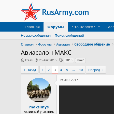
Главная
Форумы
Что нового?
Гал
Новые сообщения
Поиск сообщений
Главная
Форумы
Авиация
Свободное общение
Авиасалон МАКС
А
Д
Т
Atass
25 Авг 2015
2015
макс
в
а
е
т
т
г
Назад
1
2
3
4
5
…
10
Вперёд
о
а
и
р
н
19 Июл 2017
т
а
е
ч
м
а
ы
л
а
maksimys
Активный участник