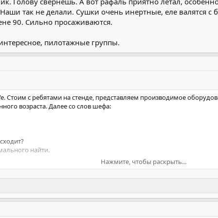
ник. Голову свернешь. А вот рафаль приятно летал, особен
 Наши так не делали. Сушки очень инертные, еле валятся с б
ене 90. Сильно просаживаются.
 интересное, пилотажные группы.
'е. Стоим с ребятами на стенде, представляем производимое оборуд
ного возраста. Далее со слов шефа:
исходит?
рмального найти.
Нажмите, чтобы раскрыть...
 без денег сюда не приезжают. Специально для этого приехала.