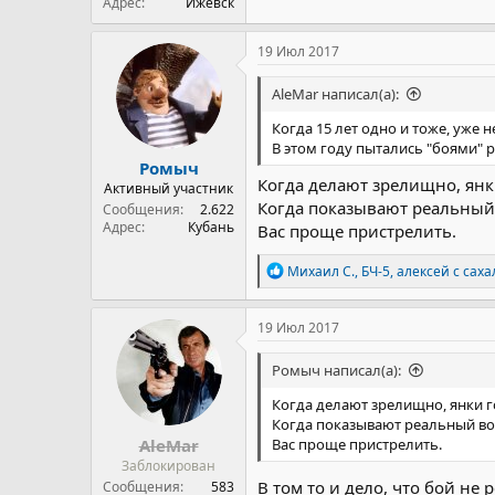
Адрес
Ижевск
19 Июл 2017
AleMar написал(а):
Когда 15 лет одно и тоже, уже 
В этом году пытались "боями" р
Ромыч
Когда делают зрелищно, янк
Активный участник
Когда показывают реальный
Сообщения
2.622
Адрес
Кубань
Вас проще пристрелить.
Р
Михаил С.
,
БЧ-5
,
алексей с сах
е
а
к
19 Июл 2017
ц
и
Ромыч написал(а):
и
:
Когда делают зрелищно, янки г
Когда показывают реальный во
AleMar
Вас проще пристрелить.
Заблокирован
В том то и дело, что бой не 
Сообщения
583