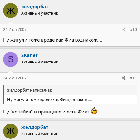
желдорбат
Ж
Активный участник
24 Июн 2007
#10
Ну жигули тоже вроде как Фиат,однакож....
SKaner
S
Активный участник
24 Июн 2007
#11
желдорбат написал(а):
Ну жигули тоже вроде как Фиат,однакож....
Ну "копейка" в принципе и есть Фиат
желдорбат
Ж
Активный участник