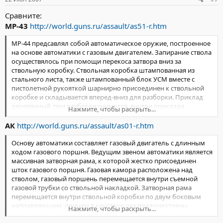
Сравните:
МР-43
http://world.guns.ru/assault/as51-r.htm
МР-44 предсавлял собой автоматическое оружие, построенное
на основе автоматики с газовым двигателем. Запирание ствола
осуществялось при помощи перекоса затвора вниз за
ствольную коробку. Ствольная коробка штампованная из
стального листа, также штампованный блок УСМ вместе с
пистолетной рукояткой шарнирно присоединен к ствольной
коробке и складывается вперед-вниз для разборки. Приклад
деревянный, при разборке снимался, внутри приклада
Нажмите, чтобы раскрыть...
располагалась возвратная пружина. Прицел секторный,
предохранитель и переводчик режимов огня - независимые,
АК
http://world.guns.ru/assault/as01-r.htm
рукоятка затвора расположена слева и при стрельбе двигается
вместе с затворной рамой.
Основу автоматики составляет газовый двигатель с длинным
ходом газового поршня. Ведущим звеном автоматики является
массивная затворная рама, к которой жестко присоединен
шток газового поршня. Газовая камора расположена над
стволом, газовый поршень перемещается внутри съемной
газовой трубки со ствольной накладкой. Затворная рама
перемещается внутри ствольной коробки по двум боковым
направляющим, причем в конструкции предусмотрены
Нажмите, чтобы раскрыть...
значительные зазоры между движущимися частями