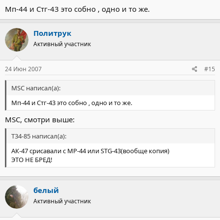
Мп-44 и Стг-43 это собно , одно и то же.
Политрук
Активный участник
24 Июн 2007
#15
MSC написал(а):
Мп-44 и Стг-43 это собно , одно и то же.
MSС, смотри выше:
T34-85 написал(а):
АК-47 срисавали с МР-44 или STG-43(вообще копия)
ЭТО НЕ БРЕД!
белый
Активный участник