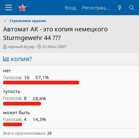
Вход
Регистрация
Стрелковое оружие
Автомат АК - это копия немецкого
Sturmgewehr 44 ???
А
Д
черный ягуар
22 Июн 2007
в
а
т
копия?
т
о
а
р
н
нет
т
а
Голосов:
16
57,1%
е
ч
м
а
ы
л
тупость
а
Голосов:
8
28,6%
может быть
Голосов:
4
14,3%
Всего проголосовало
28