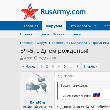
Главная
Форумы
Что нового?
Гал
Новые сообщения
Поиск сообщений
Главная
Форумы
Отвлеченный раздел
Праздники 
БЧ-5, с Днём рожденья!
А
Д
Wann
25 Дек 2008
в
а
Назад
1
2
3
4
5
…
9
Вперёд
т
т
о
а
р
н
25 Дек 2010
т
а
е
ч
Bosun написал(а):
м
а
ы
л
С Днём Рождения!!!
а
Rand0m
С днюхой, всех БЛАГ тебе!!!! 
Активный участник