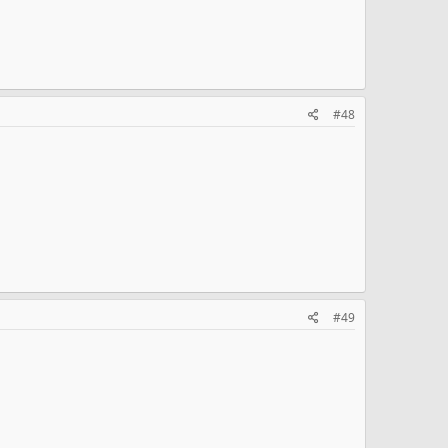
#48
#49