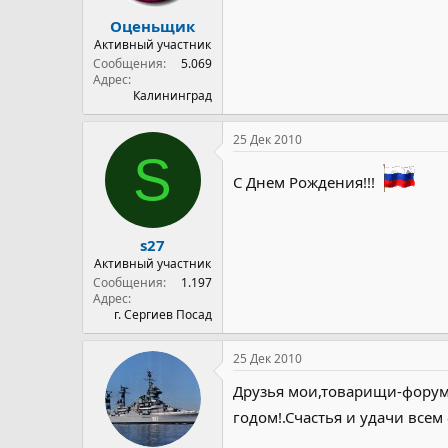
Оценьщик
Активный участник
Сообщения
5.069
Адрес
Калининград
25 Дек 2010
S
С Днем Рождения!!!
s27
Активный участник
Сообщения
1.197
Адрес
г. Сергиев Посад
25 Дек 2010
Друзья мои,товарищи-форум
годом!.Счастья и удачи все