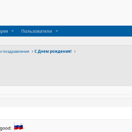
ерея
Пользователи
и поздравления
С Днем рождения!
:good: