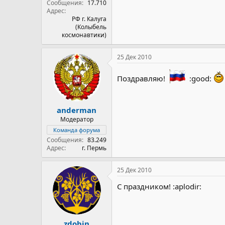
Сообщения
17.710
Адрес
РФ г. Калуга
(Колыбель
космонавтики)
25 Дек 2010
Поздравляю!
:good:
anderman
Модератор
Команда форума
Сообщения
83.249
Адрес
г. Пермь
25 Дек 2010
С праздником! :aplodir:
zdobin