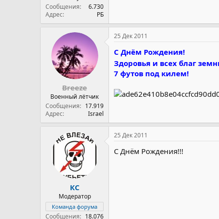
Сообщения
6.730
Адрес
РБ
25 Дек 2011
С Днём Рождения!
Здоровья и всех благ зем
7 футов под килем!
Breeze
Военный лётчик
Сообщения
17.919
Адрес
Israel
25 Дек 2011
С Днём Рождения!!!
КС
Модератор
Команда форума
Сообщения
18.076