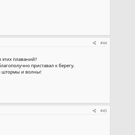
#44
я этих плаваний?
благополучно приставал к берегу.
е штормы и волны!
#45