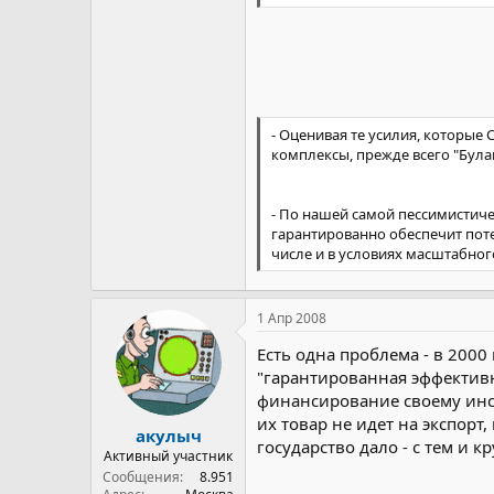
которые вытекают из Государс
замещению переменных грузов, 
каким способом. Не хотелось б
Победные реляции и густой пи
Как заявил на днях генерал-ле
сравнению с 2006 годом. Оно в
- Оценивая те усилия, которы
комплексы, прежде всего "Була
- По нашей самой пессимистиче
гарантированно обеспечит пот
числе и в условиях масштабног
1 Апр 2008
Есть одна проблема - в 2000
"гарантированная эффективн
финансирование своему инст
их товар не идет на экспорт
акулыч
государство дало - с тем и кру
Активный участник
Сообщения
8.951