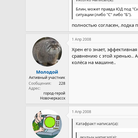
Блин, может правда ЮД под "Си
ситуации (либо "С" либо "Б").
полностью согласен, лодка п
1 Апр 2008
Хрен его знает, эффективная
сравнению с этой хренью.. А
колёса на машине..
Молодой
Активный участник
Сообщения
228
Адрес
город-герой
Новочеркасск
1 Апр 2008
Катафракт написал(а):
акулыч написал(а):