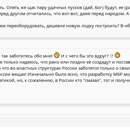
ь. Опять же щас пару удачных пусков (дай, Бог) будут, ее (
перед другом отчитались, что вот-вот, даже перед народом. 
чем переоборудовать, дешевле новую лодку построить? В-общ
так заботитесь обо мне!
И с чего бы это вдруг? :?
же только надеюсь, что рано или поздно её создадут и постав
 что во властных структурах России заботятся только о сво
оссии вещах! Изначально было ясно, что разработку МБР мо
икой, но, к сожалению, в России кто "смазал", тот и получил 