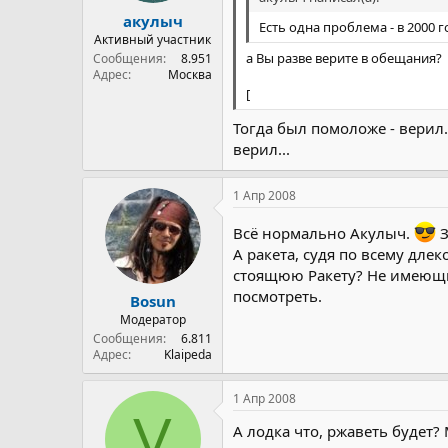
акулыч
Есть одна проблема - в 2000 
Активный участник
а Вы разве верите в обещания?
Сообщения
8.951
Адрес
Москва
[
Тогда был помоложе - верил..
верил...
1 Апр 2008
Всё нормально Акулыч.
З
А ракета, судя по всему дле
стоящюю Ракету? Не имеющю
посмотреть.
Bosun
Модератор
Сообщения
6.811
Адрес
Klaipeda
1 Апр 2008
V
А лодка что, ржаветь будет? 