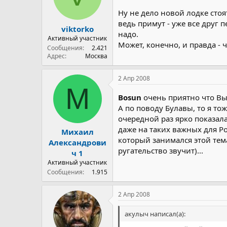
Ну не дело новой лодке стоят
ведь примут - уже все друг 
viktorko
надо.
Активный участник
Может, конечно, и правда - 
Сообщения
2.421
Адрес
Москва
2 Апр 2008
М
Bosun
очень приятно что Вы 
А по поводу Булавы, то я то
очередной раз ярко показала
даже на таких важных для Р
Михаил
который занимался этой темат
Александрови
ругательство звучит)...
ч 1
Активный участник
Сообщения
1.915
2 Апр 2008
акулыч написал(а):