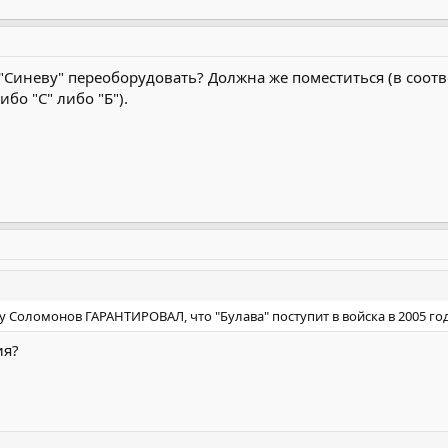
"Синеву" переоборудовать? Должна же поместиться (в соот
ибо "С" либо "Б").
ду Соломонов ГАРАНТИРОВАЛ, что "Булава" поступит в войска в 2005 го
ия?