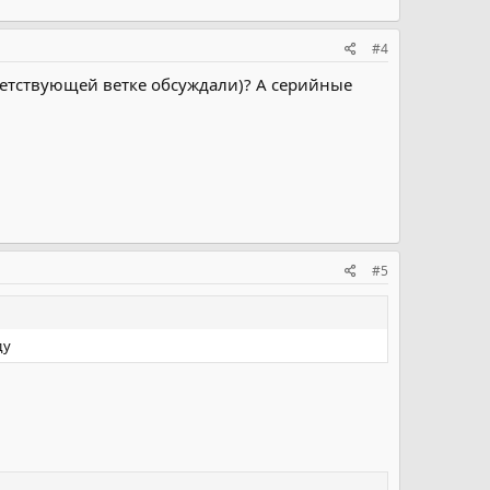
#4
ветствующей ветке обсуждали)? А серийные
#5
ду