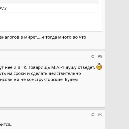
году
аналогов в мире"....Я тогда много во что
#8
руг нее и ВПК. Товарищь М.А.-1 душу отведет.
нуть на сроки и сделать действительно
совые а не конструкторские. Будем
#9
ится...