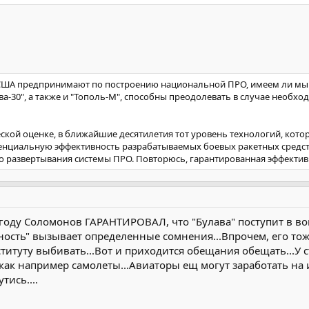
твенной программы вооружения.
в пусковые шахты придется вместо ракет загрузить мешки с песком,
ы, чтобы крейсер, на постройку которого уже затратили 46 млрд. руб.
ар не компенсируют упадок оборонно-промышленного комплекса и не
йтенант Владимир Шаманов, число выходов российских подлодок на бо
ызвано ухудшением технического состояния кораблей, большинство ко
е США предпринимают по построению национальной ПРО, имеем ли мы 
ва-30", а также и "Тополь-М", способны преодолевать в случае необхо
ской оценке, в ближайшие десятилетия тот уровень технологий, котор
енциальную эффективность разрабатываемых боевых ракетных средств 
о развертывания системы ПРО. Повторюсь, гарантированная эффективн
 году Соломонов ГАРАНТИРОВАЛ, что "Булава" поступит в войск
ость" вызывает определенные сомнения...Впрочем, его тоже
итуту выбивать...Вот и приходится обещания обещать...У 
, как например самолеты...Авиаторы ещ могут заработать на
тись....