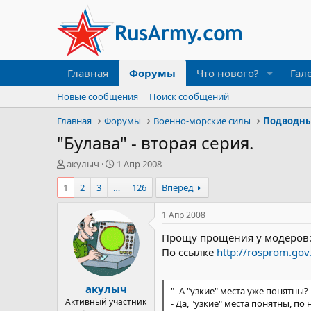
Главная
Форумы
Что нового?
Гал
Новые сообщения
Поиск сообщений
Главная
Форумы
Военно-морские силы
Подводны
"Булава" - вторая серия.
А
Д
акулыч
1 Апр 2008
в
а
1
2
3
…
126
Вперёд
т
т
о
а
р
н
1 Апр 2008
т
а
Прощу прощения у модеров:
е
ч
м
а
По ссылке
http://rosprom.go
ы
л
а
акулыч
"- А "узкие" места уже понятны?
Активный участник
- Да, "узкие" места понятны, 