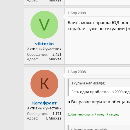
Адрес
Москва
1 Апр 2008
V
Блин, может правда ЮД под 
корабли - уже по ситуации (л
viktorko
Активный участник
Сообщения
2.421
Адрес
Москва
1 Апр 2008
К
акулыч написал(а):
Есть одна проблема - в 2000 го
а Вы разве верите в обещан
Катафракт
Активный участник
Сообщения
1.171
Добавлено спустя 7 минут 7 секунд:
Адрес
г. Москва
viktorko написал(а):