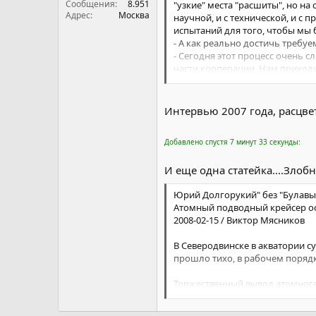
Сообщения
8.951
"узкие" места "расшиты", но н
Адрес
Москва
научной, и с технической, и с 
испытаний для того, чтобы мы 
- А как реально достичь требу
- Сегодня этот процесс очень
части кооперации. Нам приходи
материалов, которые используют
что очень часто поставляются 
- То есть у вас фактически рабо
Интервью 2007 года, расцве
- Да, это внутреннее ОТК, кото
усиливаем, чтобы уберечь себя
Добавлено спустя 7 минут 33 секунды:
Я не говорю, что такая ситуаци
иных изделий поставляются мат
И еще одна статейка....Злобна
условиям, с параметрами физик
инструмент, который у нас оста
Юрий Долгорукий" без "Булавы
имею в виду не только МИТ, но
Атомный подводный крейсер о
для всех методология.
2008-02-15 / Виктор Мясников
- А насколько здесь применим 
программы создавались специ
В Северодвинске в акватории 
- Да, тогда были жесткая центр
прошло тихо, в рабочем порядк
существующей административной
стороны генеральных конструкт
Торжественный вывод атомного 
проводил в 2005 году. Но реше
обороны – первого вице-премье
Повседневная работа, нацеленн
корпус, наполовину заботливо 
касается не только ракетной т