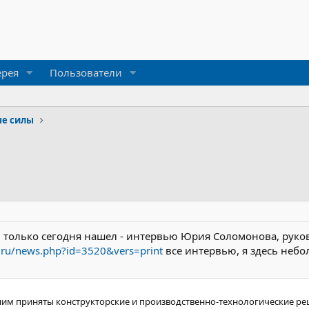
ерея
Пользователи
е силы
 только сегодня нашел - интервью Юрия Соломонова, руков
v.ru/news.php?id=3520&vers=print
все интервью, я здесь неб
по ним приняты конструкторские и производственно-технологические 