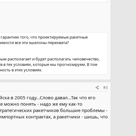
 компенсировать их массу забортной водой или еще
, превратился в многотонную «пустышку».
эффективность ассигнований по гособоронзаказу.
евую службу в 2007 году сократилось на 20% по
торых построено в 1985–1991 годах.
гарантию того, что проектируемые ракетные
димости все эти эшелоны перехвата?
ым располагает и будет располагать человечество,
в тех условиях, которые мы прогнозируем. В том
ость в этих условиях.
#3
а в 2005 году...Слово давал...Так что его
 можно понять - надо же ему как-то
стратегических ракетчиков большие проблемы -
 импортных контрактах, а ракетчики - шишь, что