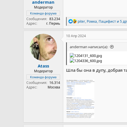
anderman
Модератор
Команда форума
Сообщения
83.234
Р
piter
,
Ромка
,
Пацифист
и 5 др
Адрес
г. Пермь
е
а
к
10 Апр 2024
ц
и
anderman написал(а):
и
:
Atass
Шла бы она в дупу, добрая та
Модератор
Команда форума
Сообщения
16.314
Адрес
Москва