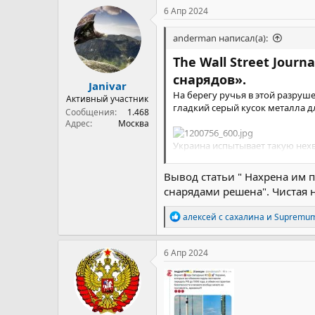
6 Апр 2024
anderman написал(а):
The Wall Street Jou
снарядов».
Janivar
На берегу ручья в этой разруш
Активный участник
гладкий серый кусок металла 
Сообщения
1.468
Адрес
Москва
Украина испытывает такую нехв
Наполовину мусорщик, наполов
поисках неиспользованных боеп
Вывод статьи " Нахрена им п
использовано украинской арти
снарядами решена". Чистая н
для ударных дронов.
Р
алексей с сахалина
и
Supremu
Известный под позывным «Безум
е
беспилотников, согласно его о
а
к
6 Апр 2024
Громадный, с непокорной темн
ц
и
ранен. Бронежилет спас Макса 
и
изготовление боеприпасов стал
:
Он концентрирует усилия на те