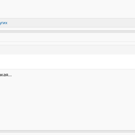
угих
кая...