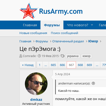
Главная
Форумы
Что нового?
Гал
Новые сообщения
Поиск сообщений
Главная
Форумы
Отвлеченный раздел
Юмор
Це пЭрЭмога :)
А
Д
Т
Comrade
19 Фев 2015
украина
юмор
в
а
е
т
т
г
Назад
1
…
665
666
667
668
669
…
77
о
а
и
р
н
5 Апр 2024
т
а
е
ч
anderman написал(а):
м
а
ы
л
Какой-то наш.
а
помилуйте, какой же он наш
dmkaz
Активный участник