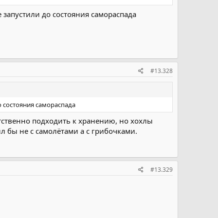
е запустили до состояния самораспада
#13.328
о состояния самораспада
тственно подходить к хранению, но хохлы
ыл бы не с самолётами а с грибочками.
#13.329