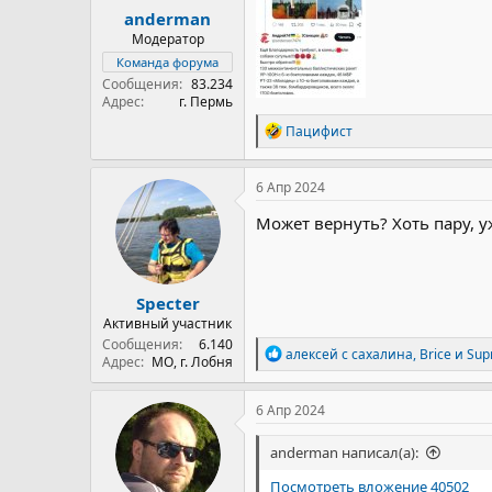
востоке Харьковской области о
anderman
года.
Модератор
Команда форума
«Когда освобождаешь территори
Сообщения
83.234
помешать украинцам использов
Адрес
г. Пермь
Р
Пацифист
е
а
к
6 Апр 2024
ц
и
Может вернуть? Хоть пару, у
и
:
Specter
Активный участник
Сообщения
6.140
Р
алексей с сахалина
,
Brice
и
Su
Адрес
МО, г. Лобня
е
а
к
6 Апр 2024
ц
и
anderman написал(а):
и
:
Посмотреть вложение 40502