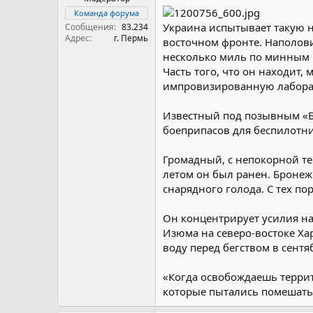
Команда форума
Украина испытывает такую н
Сообщения
83.234
Адрес
г. Пермь
восточном фронте. Наполови
несколько миль по минным п
Часть того, что он находит
импровизированную лаборат
Известный под позывным «Бе
боеприпасов для беспилотни
Громадный, с непокорной т
летом он был ранен. Бронеж
снарядного голода. С тех по
Он концентрирует усилия на
Изюма на северо-востоке Ха
воду перед бегством в сентя
«Когда освобождаешь террит
которые пытались помешать