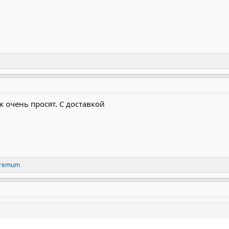
н нашел 2500 пригодных к использованию снарядов, которые русские 
ю, нужно проверить болота», — сказал Полюхович, отметив, что это
ать свои боеприпасы.
ж очень просят. С доставкой
premum