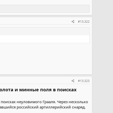
#13.322
#13.323
болота и минные поля в поисках
 поисках неуловимого Грааля. Через несколько
вавшийся российский артиллерийский снаряд.