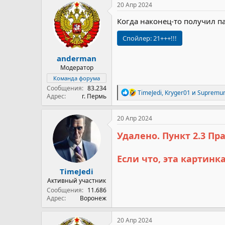
20 Апр 2024
Когда наконец-то получил па
Спойлер:
21+++!!!
anderman
Модератор
Команда форума
Сообщения
83.234
Р
TimeJedi
,
Kryger01
и
Supremu
Адрес
г. Пермь
е
а
к
20 Апр 2024
ц
и
Удалено. Пункт 2.3 Пр
и
:
Если что, эта картин
TimeJedi
Активный участник
Сообщения
11.686
Адрес
Воронеж
20 Апр 2024