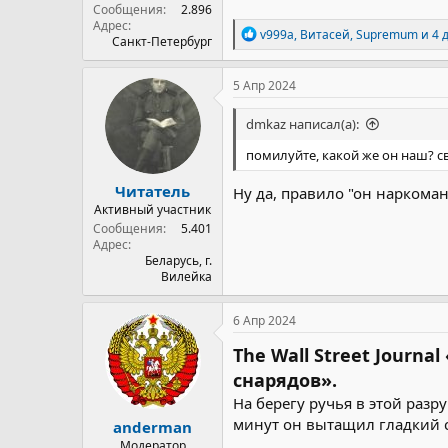
Сообщения
2.896
Адрес
Р
v999a
,
Витасей
,
Supremum
и 4 
Санкт-Петербург
е
а
к
5 Апр 2024
ц
и
dmkaz написал(а):
и
:
помилуйте, какой же он наш? 
Читатель
Ну да, правило "он наркоман
Активный участник
Сообщения
5.401
Адрес
Беларусь, г.
Вилейка
6 Апр 2024
The Wall Street Jour
снарядов».
На берегу ручья в этой раз
минут он вытащил гладкий 
anderman
Модератор