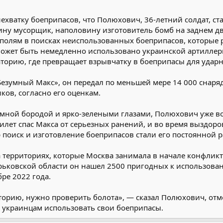
ехватку боеприпасов, что Полюхович, 36-летний солдат, с
ну мусорщик, наполовину изготовитель бомб на заднем дв
олям в поисках неиспользованных боеприпасов, которые ру
, может быть немедленно использовано украинской артиллер
орию, где превращает взрывчатку в боеприпасы для удар
зумный Макс», он передал по меньшей мере 14 000 снарядо
ков, согласно его оценкам.
емной бородой и ярко-зелеными глазами, Полюхович уже в
илет спас Макса от серьезных ранений, и во время выздоро
р поиск и изготовление боеприпасов стали его постоянной р
 территориях, которые Москва занимала в начале конфликта
рьковской области он нашел 2500 пригодных к использова
бре 2022 года.
орию, нужно проверить болота», — сказал Полюхович, отмет
 украинцам использовать свои боеприпасы.