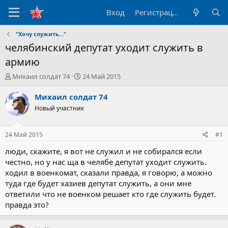
Вход
Регистрация
"Хочу служить..."
челябинский депутат уходит служить в
армию
А
Д
Михаил солдат 74
24 Май 2015
в
а
т
т
Михаил солдат 74
о
а
Новый участник
р
н
т
а
е
ч
24 Май 2015
#1
м
а
ы
л
люди, скажите, я вот не служил и не собирался если
а
честно, но у нас ща в челябе депутат уходит служить.
ходил в военкомат, сказали правда, я говорю, а можно
туда где будет хазиев депутат служить, а они мне
ответили что не военком решает кто где служить будет.
правда это?