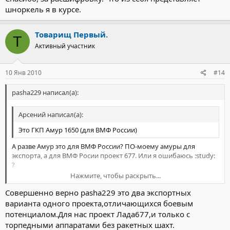
шноркель я в курсе.
Товарищ Первый.
Т
Активный участник
10 Янв 2010
#14
pasha229 написал(а):
Арсений написал(а):
Это ГКП Амур 1650 (для ВМФ России)
А разве Амур это для ВМФ России? ПО-моему амуры для
экспорта, а для ВМФ Росии проект 677. Или я ошибаюсь :study:
?
Нажмите, чтобы раскрыть...
Добавлено спустя 2 минуты 14 секунд:
Совершенно верно pasha229 это два экспортных
Нажмите, чтобы раскрыть...
И что за режим плавания РДП?
варианта одного проекта,отличающихся боевым
потенциалом.Для нас проект Лада677,и только с
торпедными аппаратами без ракетных шахт.