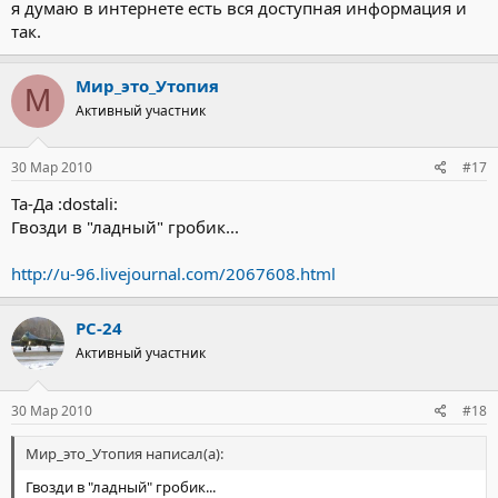
я думаю в интернете есть вся доступная информация и
так.
Мир_это_Утопия
М
Активный участник
30 Мар 2010
#17
Та-Да :dostali:
Гвозди в "ладный" гробик...
http://u-96.livejournal.com/2067608.html
РС-24
Активный участник
30 Мар 2010
#18
Мир_это_Утопия написал(а):
Гвозди в "ладный" гробик...