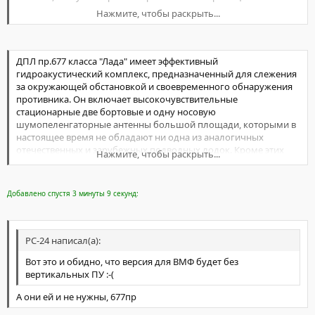
Нажмите, чтобы раскрыть...
Кроме того, если присмотреться, то на версии для российских
ВМФ главный командный пункт на в пример просторнее. Это
тоже внесло свою депту в водоизмещение. К чему бы это?
ДПЛ пр.677 класса "Лада" имеет эффективный
гидроакустический комплекс, предназначенный для слежения
за окружающей обстановкой и своевременного обнаружения
противника. Он включает высокочувствительные
стационарные две бортовые и одну носовую
шумопеленгаторные антенны большой площади, которыми в
настоящее время не обладают ни одна из аналогичных
отечественных и зарубежных подводных лодок. Кроме этих
Нажмите, чтобы раскрыть...
антенн может быть использована выпускная буксируемая
гидроакустическая антенна с точкой выхода из верхнего
вертикального стабилизатора.
Добавлено спустя 3 минуты 9 секунд:
....
Комплект средств радиосвязи обеспечивает надежную
двустороннюю радиосвязь с береговыми командными
пунктами, кораблями, судами и самолетами при нахождении в
РС-24 написал(а):
надводном и перископном положениях. При нахождении на
Вот это и обидно, что версия для ВМФ будет без
большой глубине используется буксируемая радиоантенна,
вертикальных ПУ :-(
выпускаемая из прочного корпуса. Радиолокационная система
с активной и пассивной антеннами на подъемно-мачтовом
А они ей и не нужны, 677пр
устройстве имеет канал повышенной скрытности в активном
режиме и служит для обеспечения информацией о надводной