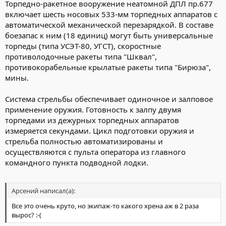
Торпедно-ракетное вооружение неатомной ДПЛ пр.677
и воздушной обстановке.
включает шесть носовых 533-мм торпедных аппаратов с
автоматической механической перезарядкой. В составе
боезапас к ним (18 единиц) могут быть универсальные
торпеды (типа УСЭТ-80, УГСТ), скоростные
противолодочные ракеты типа "Шквал",
противокорабельные крылатые ракеты типа "Бирюза",
мины.
Система стрельбы обеспечивает одиночное и залповое
применение оружия. Готовность к залпу двумя
торпедами из дежурных торпедных аппаратов
измеряется секундами. Цикл подготовки оружия и
стрельба полностью автоматизированы и
осуществляются с пульта оператора из главного
командного пункта подводной лодки.
Арсений написал(а):
Все это очень круто, но экипаж-то какого хрена аж в 2 раза
вырос? :-(