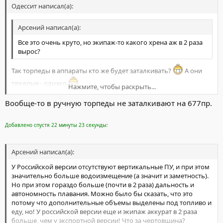
Одессит написал(а):
Арсений написал(а):
Все это очень круто, но экипаж-то какого хрена аж в 2 раза
вырос?
Так торпеды в аппараты кто же будет заталкивать?
А они
тяжелые - однако
Нажмите, чтобы раскрыть...
А вообще-то, с этим проектом как-то смутно. Похоже его
"сварганили" больше для экспорта, чем для российского флота.
Вообще-то в ручную торпеды не заталкивают на 677пр.
Нажмите, чтобы раскрыть...
Добавлено спустя 22 минуты 23 секунды:
Арсений написал(а):
У Российской версии отсутствуют вертикальные ПУ, и при этом
значительно больше водоизмещение (а значит и заметность).
Но при этом гораздо больше (почти в 2 раза) дальность и
автономность плавания. Можно было бы сказать, что это
потому что дополнительные объемы выделены под топливо и
еду, но! У российской версии еще и экипаж аккурат в 2 раза
больше, чем у экспортной версии! Что за чертовщина?