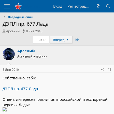
Вход
Регистрация
Подводные силы
ДЭПЛ пр. 677 Лада
А
Д
Арсений
8 Янв 2010
в
а
Последний
1 из 13
Вперёд
т
т
о
а
р
н
Арсений
т
а
Активный участник
е
ч
м
а
ы
л
8 Янв 2010
#1
а
Собственно, сабж.
ДЭПЛ пр. 677 Лада
Очень интересны различия в российской и экспортной
версиях Лады: