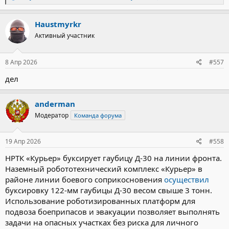
е
а
к
Haustmyrkr
ц
Активный участник
и
и
:
8 Апр 2026
#557
дел
anderman
Модератор
Команда форума
19 Апр 2026
#558
НРТК «Курьер» буксирует гаубицу Д-30 на линии фронта.
Наземный робототехнический комплекс «Курьер» в
районе линии боевого соприкосновения
осуществил
буксировку 122-мм гаубицы Д-30 весом свыше 3 тонн.
Использование роботизированных платформ для
подвоза боеприпасов и эвакуации позволяет выполнять
задачи на опасных участках без риска для личного