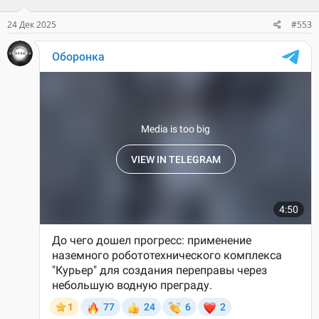
и
:
24 Дек 2025
#553