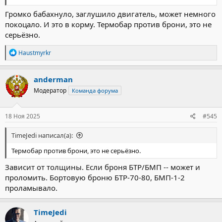
Громко бабахнуло, заглушило двигатель, может немного
покоцало. И это в корму. Термобар против брони, это не
серьёзно.
Р
Haustmyrkr
е
а
к
anderman
ц
Модератор
Команда форума
и
и
:
18 Ноя 2025
#545
TimeJedi написал(а):
Термобар против брони, это не серьёзно.
Зависит от толщины. Если броня БТР/БМП -- может и
проломить. Бортовую броню БТР-70-80, БМП-1-2
проламывало.
TimeJedi