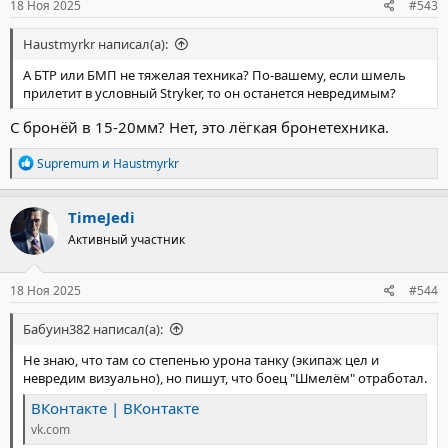
18 Ноя 2025
#543
Haustmyrkr написал(а):
А БТР или БМП не тяжелая техника? По-вашему, если шмель
прилетит в условный Stryker, то он останется невредимым?
С бронёй в 15-20мм? Нет, это лёгкая бронетехника.
Р
Supremum
и
Haustmyrkr
е
а
к
TimeJedi
ц
Активный участник
и
и
:
18 Ноя 2025
#544
Бабуин382 написал(а):
Не знаю, что там со степенью урона танку (экипаж цел и
невредим визуально), но пишут, что боец "Шмелём" отработал.
ВКонтакте | ВКонтакте
vk.com