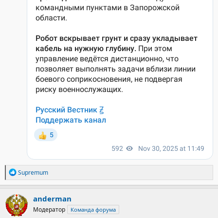
Р
Supremum
е
а
к
anderman
ц
Модератор
Команда форума
и