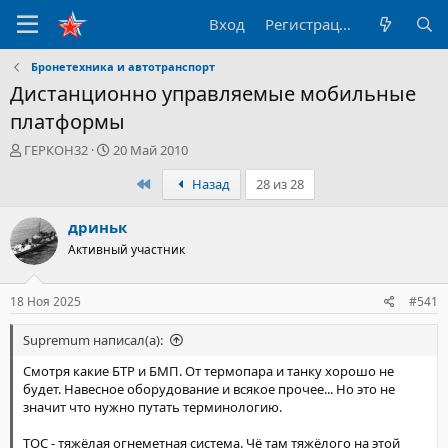
Вход
Регистрация
Бронетехника и автотранспорт
Дистанционно управляемые мобильные
платформы
А
Д
ГЕРКОН32
20 Май 2010
в
а
Первый
Назад
28 из 28
т
т
о
а
р
н
дриньк
т
а
Активный участник
е
ч
м
а
ы
л
18 Ноя 2025
#541
а
Supremum написал(а):
Смотря какие БТР и БМП. От термопара и танку хорошо не
будет. Навесное оборудование и всякое прочее... Но это не
значит что нужно путать терминологию.
ТОС - тяжёлая огнеметная система. Чё там тяжёлого на этой