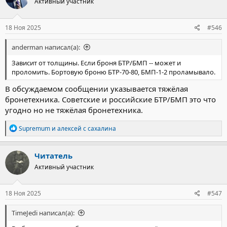
Активный участник
18 Ноя 2025
#546
anderman написал(а):
Зависит от толщины. Если броня БТР/БМП -- может и
проломить. Бортовую броню БТР-70-80, БМП-1-2 проламывало.
В обсуждаемом сообщении указывается тяжёлая
бронетехника. Советские и российские БТР/БМП это что
угодно но не тяжёлая бронетехника.
Р
Supremum
и
алексей с сахалина
е
а
к
Читатель
ц
Активный участник
и
и
:
18 Ноя 2025
#547
TimeJedi написал(а):