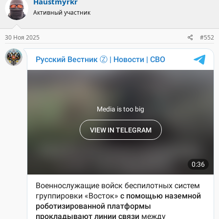
Haustmyrkr
ц
Активный участник
и
и
:
30 Ноя 2025
#552