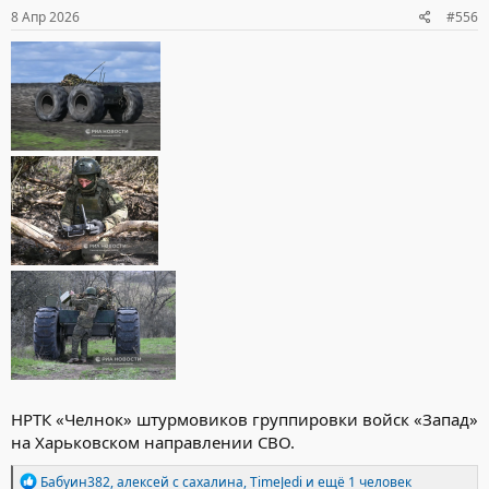
8 Апр 2026
#556
НРТК «Челнок» штурмовиков группировки войск «Запад»
на Харьковском направлении СВО.
Р
Бабуин382
,
алексей с сахалина
,
TimeJedi
и ещё 1 человек