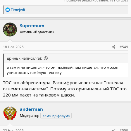
Последнее редактирование:
18 Ноя 2025
Р
TimeJedi
е
а
к
Supremum
ц
Активный участник
и
и
:
18 Ноя 2025
#549
дриньк написал(а):
а там и не пишется, что он тяжёлый. там пишется, что может
уничтожать тяжёлую технику.
ТОС это аббревиатура. Расшифровывается как "тяжёлая
огнеметная система". Потому что оригинальный ТОС это
220 мм пакет на танковом шасси.
anderman
Модератор
Команда форума
22 Ноя 2025
#550