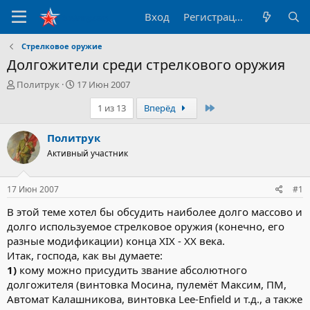
Вход
Регистрация
Стрелковое оружие
Долгожители среди стрелкового оружия
А
Д
Политрук
17 Июн 2007
в
а
Последний
1 из 13
Вперёд
т
т
о
а
р
н
Политрук
т
а
Активный участник
е
ч
м
а
ы
л
17 Июн 2007
#1
а
В этой теме хотел бы обсудить наиболее долго массово и
долго используемое стрелковое оружия (конечно, его
разные модификации) конца XIX - XX века.
Итак, господа, как вы думаете:
1)
кому можно присудить звание абсолютного
долгожителя (винтовка Мосина, пулемёт Максим, ПМ,
Автомат Калашникова, винтовка Lee-Enfield и т.д., а также