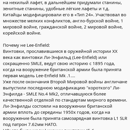
на нехилый лафет, в дальнейшем придумали станины,
зенитные станины, удобные лёгкие лафеты и т.д.
Китайцы модифицировали его в «Тип 24». Участвовал во
множестве мелких конфликтов, англо-бурской войне, 1
мировой войне, гражданской войне, 2 мировой войне,
корейской войне.
Почему не Lee-Enfield:
Винтовки, прославившиеся в оружейной истории ХХ
века как винтовки Ли-Энфильд (Lee-Enfield) или
сокращенно SMLE, ведут свою историю с 1895 года,
когда на вооружение британской армии была принята
первая модель Lee-Enfield Mk .1....
Уже после окончания Второй Мировой войны англичане
выпустили последнюю модификацию "короткого" Ли-
Энфилда - SMLE No.4 Mk2, отличавшуюся более
качественной отделкой по стандартам мирного времени.
Ли-Энфилды состояли на вооружении британской
армии вплоть до середины 1950х годов, когда на
вооружение была принята самозарядная винтовка L1 SLR
под патрон 7.62мм НАТО.