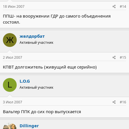
18 Июн 2007
#14
ППШ- на вооружении ГДР до самого объединения
состоял.
желдорбат
Ж
Активный участник
2 Июл 2007
#15
КПВТ долгожитель (живущий еще серийно)
L.O.G
L
Активный участник
3 Июл 2007
#16
Вальтер ППК до сих пор выпускается
Dillinger