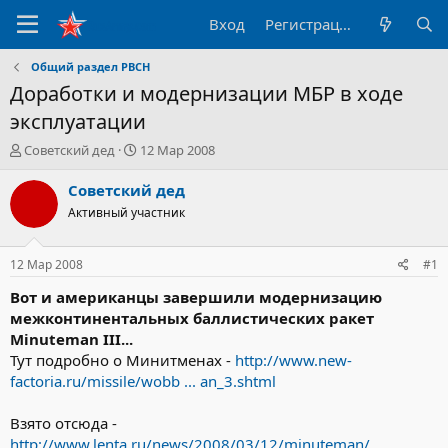
Вход
Регистрация
Общий раздел РВСН
Доработки и модернизации МБР в ходе
эксплуатации
А
Д
Советский дед
12 Мар 2008
в
а
т
т
Советский дед
о
а
Активный участник
р
н
т
а
е
ч
12 Мар 2008
#1
м
а
ы
л
Вот и американцы завершили модернизацию
а
межконтинентальных баллистических ракет
Minuteman III...
Тут подробно о Минитменах -
http://www.new-
factoria.ru/missile/wobb ... an_3.shtml
Взято отсюда -
http://www.lenta.ru/news/2008/03/12/minuteman/