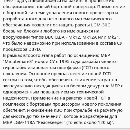
1997 года устанавливается на ракеты в процессе их
обслуживания новый бортовой процессор. Применение
в бортовой системе управления нового процессора и
разработанного для него нового математического
обеспечения позволит оснащать ракеты LGM-30G
боевыми блоками любого из имеющихся на
вооружении типов ВВС США - Mk12, Mk12A или Mk21,
что было невозможно при использовании в составе СУ
процессора D37D.
В рамках второго этапа работ по оснащению МБР
"Minuteman-3" новой СУ с 1995 года разрабатывается
гиростабилизированная платформа (ГСП) нового
поколения. Основное предназначение новой ГСП
состоит в том, чтобы обеспечить снижение затрат на
эксплуатацию находящихся на боевом дежурстве МБР с
одновременным повышением их технической
надежности. Применение на ракетах новой ГСП в
комплексе с бортовым процессором нового поколения
обеспечит, и снижение КВО при стрельбе на расчетную
дальность до тех значений, которые характерны для
МБР LGM-118A "Peacekeeper" (то есть около 120 м)".