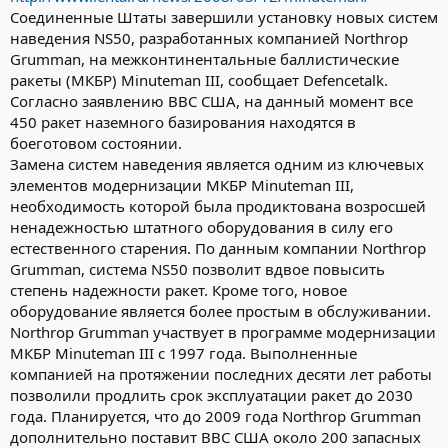
Соединенные Штаты завершили установку новых систем
наведения NS50, разработанных компанией Northrop
Grumman, на межконтинентальные баллистические
ракеты (МКБР) Minuteman III, сообщает Defencetalk.
Согласно заявлению ВВС США, на данный момент все
450 ракет наземного базирования находятся в
боеготовом состоянии.
Замена систем наведения является одним из ключевых
элементов модернизации МКБР Minuteman III,
необходимость которой была продиктована возросшей
ненадежностью штатного оборудования в силу его
естественного старения. По данным компании Northrop
Grumman, система NS50 позволит вдвое повысить
степень надежности ракет. Кроме того, новое
оборудование является более простым в обслуживании.
Northrop Grumman участвует в программе модернизации
МКБР Minuteman III с 1997 года. Выполненные
компанией на протяжении последних десяти лет работы
позволили продлить срок эксплуатации ракет до 2030
года. Планируется, что до 2009 года Northrop Grumman
дополнительно поставит ВВС США около 200 запасных