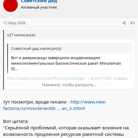
Советский дед
Активный участник
12 Мар 2008
#3
s27 написал(а):
Советский дед написал(а):
Вот и американцы завершили модернизацию
межконтинентальных баллистических ракет Minuteman
III...
http://www.rusarmy.com/forum/viewtopic. ... &start=240
, а здесь
500 ракет пост от 17 февраля. Интересно узнать более
Нажмите, чтобы раскрыть...
конкретно в чем эти изменения заключаются. На сколько
возрасла точность?
Нажмите, чтобы раскрыть...
тут посмотри, вроде писали -
http://www.new-
factoria.ru/missile/wobb ... an_3.shtml
Вот цитата:
"Серьёзной проблемой, которая оказывает влияние на
возможность продления ресурсов ракетной системы