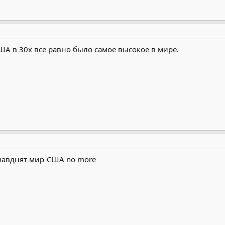
ША в 30х все равно было самое высокое в мире.
енавднят мир-США no more