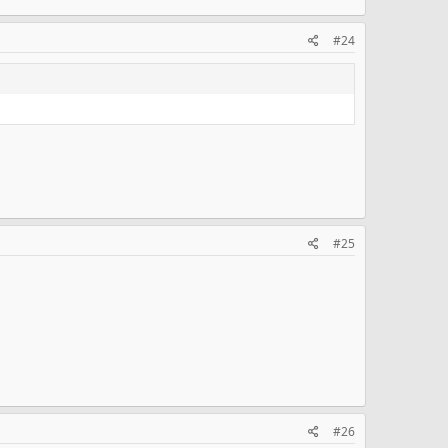
#24
#25
#26