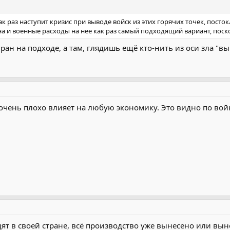
ак раз наступит кризис при выводе войск из этих горячих точек, пост
йна и военные расходы на нее как раз самый подходящий вариант, поск
Иран на подходе, а там, глядишь ещё кто-нить из оси зла "в
очень плохо влияет на любую экономику. Это видно по войн
ят в своей стране, всё производство уже вынесено или вын