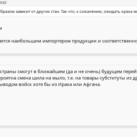
(а):
зом зависит от других стан. Так что, к сожалению, ожидать краха 
м
вляется наибольшим импортером продукции и соответствен
се страны смогут в ближайшем (да и не очень) будущем пере
роятна смена шила на мыло, т.е. на товары-субституты из д
выводом войск хотя бы из Ирака или Афгана.