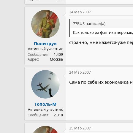
24 Мар 2007
77RUS написал(а):
Как только их фантики перена
странно, мне кажется-уже п
Политрук
Активный участник
Сообщения
1.409
Адрес
Москва
24 Мар 2007
Сама по себе их экономика не
Тополь-М
Активный участник
Сообщения
2.018
25 Мар 2007