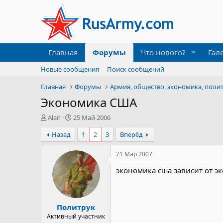
Главная
Форумы
Что нового?
Гал
Новые сообщения
Поиск сообщений
Главная
Форумы
Армия, общество, экономика, поли
Экономика США
А
Д
Alan
25 Май 2006
в
а
Назад
1
2
3
Вперёд
т
т
о
а
р
н
21 Мар 2007
т
а
экономика сша зависит от эко
е
ч
м
а
ы
л
а
Политрук
Активный участник