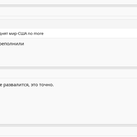
вднят мир-США no more
ереполнили
 развалится, это точно.