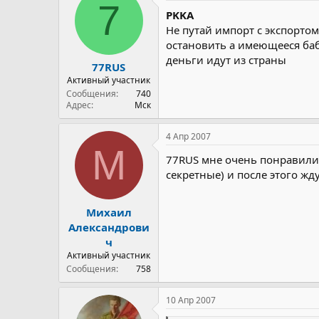
7
PKKA
Не путай импорт с экспортом
остановить а имеющееся баб
деньги идут из страны
77RUS
Активный участник
Сообщения
740
Адрес
Мск
4 Апр 2007
М
77RUS мне очень понравилис
секретные) и после этого жд
Михаил
Александрови
ч
Активный участник
Сообщения
758
10 Апр 2007