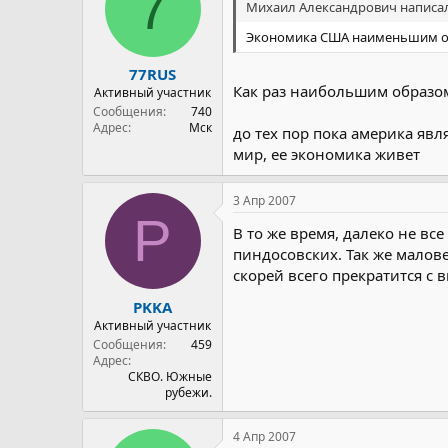
7
Михаил Александрович написал
Экономика США наименьшим обра
77RUS
Как раз наибольшим образо
Активный участник
Сообщения
740
Адрес
Мск
до тех пор пока америка я
мир, ее экономика живет
3 Апр 2007
P
В то же время, далеко не в
пиндосовских. Так же малове
скорей всего прекратится с 
PKKA
Активный участник
Сообщения
459
Адрес
СКВО. Южные
рубежи.
4 Апр 2007