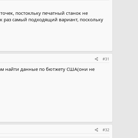
 точек, постокльку печатный станок не
ак раз самый подходящий вариант, поскольку
#31
Вам найти данные по бютжету США(они не
#32