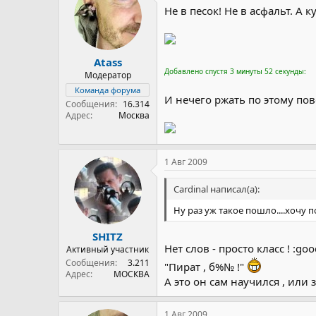
Не в песок! Не в асфальт. А ку
Atass
Добавлено спустя 3 минуты 52 секунды:
Модератор
Команда форума
И нечего ржать по этому пов
Сообщения
16.314
Адрес
Москва
1 Авг 2009
Cardinal написал(а):
Ну раз уж такое пошло....хоч
SHITZ
Нет слов - просто класс ! :goo
Активный участник
Сообщения
3.211
"Пират , б%№ !"
Адрес
МОСКВА
А это он сам научился , или
1 Авг 2009