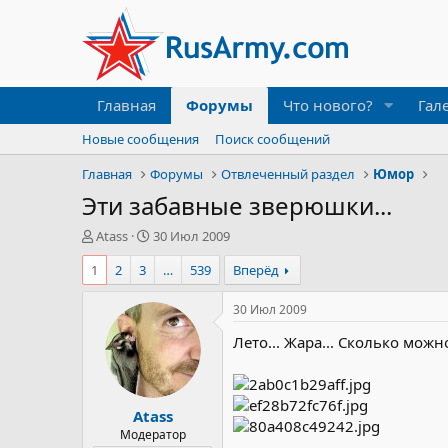
Главная
Форумы
Что нового?
Гал
Новые сообщения
Поиск сообщений
Главная
Форумы
Отвлеченный раздел
Юмор
Эти забавные зверюшки...
А
Д
Atass
30 Июл 2009
в
а
1
2
3
…
539
Вперёд
т
т
о
а
р
н
30 Июл 2009
т
а
Лето... Жара... Сколько можн
е
ч
м
а
ы
л
а
Atass
Модератор