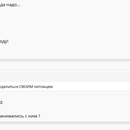
да надо...
оду!
у поделиться СВОИМ питомцем
d:
 занимались с ним ?