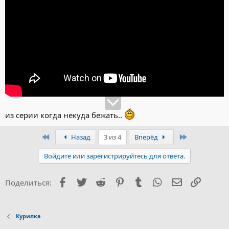
из серии когда некуда бежать..
Первый
Последний
Назад
3 из 4
Вперёд
Войдите или зарегистрируйтесь для ответа.
Facebook
Twitter
Reddit
Pinterest
Tumblr
WhatsApp
Электронна
Ссылка
Поделиться:
Курилка