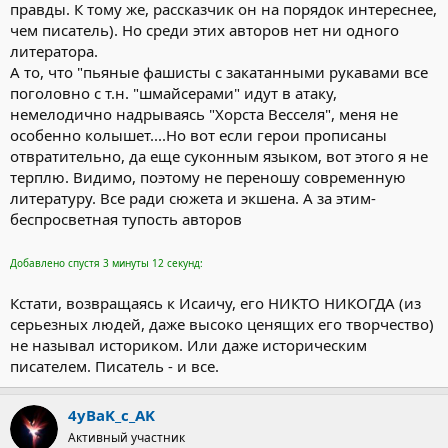
правды. К тому же, рассказчик он на порядок интереснее,
чем писатель). Но среди этих авторов нет ни одного
литератора.
А то, что "пьяные фашисты с закатанными рукавами все
поголовно с т.н. "шмайсерами" идут в атаку,
немелодично надрываясь "Хорста Весселя", меня не
особенно колышет....Но вот если герои прописаны
отвратительно, да еще суконным языком, вот этого я не
терплю. Видимо, поэтому не переношу современную
литературу. Все ради сюжета и экшена. А за этим-
беспросветная тупость авторов
Добавлено спустя 3 минуты 12 секунд:
Кстати, возвращаясь к Исаичу, его НИКТО НИКОГДА (из
серьезных людей, даже высоко ценящих его творчество)
не называл историком. Или даже историческим
писателем. Писатель - и все.
4yBaK_c_AK
Активный участник