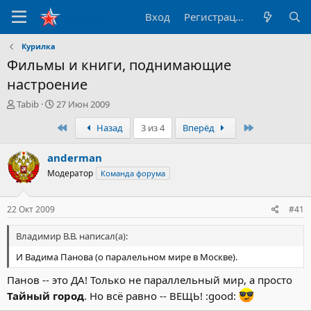
Вход
Регистрация
Курилка
Фильмы и книги, поднимающие
настроение
А
Д
Tabib
27 Июн 2009
в
а
Первый
Последний
Назад
3 из 4
Вперёд
т
т
о
а
р
н
anderman
т
а
Модератор
Команда форума
е
ч
м
а
ы
л
22 Окт 2009
#41
а
Владимир В.В. написал(а):
И Вадима Панова (о паралельном мире в Москве).
Панов -- это ДА! Только не параллельный мир, а просто
Тайный город
. Но всё равно -- ВЕЩЬ! :good: