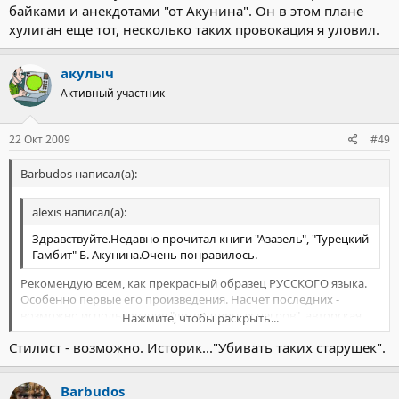
байками и анекдотами "от Акунина". Он в этом плане
хулиган еще тот, несколько таких провокация я уловил.
акулыч
Активный участник
22 Окт 2009
#49
Barbudos написал(а):
alexis написал(а):
Здравствуйте.Недавно прочитал книги "Азазель", "Турецкий
Гамбит" Б. Акунина.Очень понравилось.
Рекомендую всем, как прекрасный образец РУССКОГО языка.
Особенно первые его произведения. Насчет последних -
возможно использование "литературных негров", авторская
Нажмите, чтобы раскрыть...
только правка.
Стилист - возможно. Историк..."Убивать таких старушек".
Ранний Акунин - прекрасный стилист. Потрясающий.
Нажмите, чтобы раскрыть...
Набоков, Бунин, Пришвин, АБС, Акунин, Астафьев. Таких
немного.
Barbudos