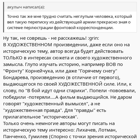
акулыч написал(а):
Точно так же мне трудно считать неглупым человека, который
вел такую переписку из действующей армии прекрасно зная о
системе перлюстрации фронтовой корреспонденции.
Ну так, не соврешь - не расскажешь! :grin:
В ХУДОЖЕСТВЕННОМ произведении, даже если оно на
историческую тему, автор всегда будет действовать
ТОЛЬКО в интересах сюжета и своего художественного
замысла. Глупо изучать историю, например ВОВ по
"Фронту" Корнейчука, или даже "Горячему снегу"
Бондарева, произведению (в отличие от первого),
выдающегося по своей ХУДОЖЕСТВЕННОЙ силе. Или, к
слову, по "В бой идут одни старики". Попели -повоевали,
победили -потеряли....А фильм выдающийся. Не даром
говорят "художественный вымысел", а не
"художественная правда". Для "правды" есть
прилагательное "историческая".
Только очень немногие авторы могут писать на
историческую тему интересно: Лихачев, Лотман,
Панченко, Гумилев (Спорно с точки зрения исторической