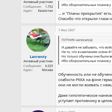
Активный участник
Ибо оборонительных планов у 
Сообщения
1.752
Адрес
Казахстан
... и "Планы прикрытия" ест
Спасибо что открыли глаза н
7 Июл 2007
ПУТНИК написал(а):
И давайте не забывать, что в
Не то, что в кампаниях осени 41-
Но только обучены они были в
Lavrenty
Ибо оборонительных планов у 
Активный участник
Сообщения
6.325
Адрес
Москва
Обученность или не обученн
слабости РККА на фоне герм
они не могли воевать с нем
Даже гипотетическое нанесе
уступает противнику в целом