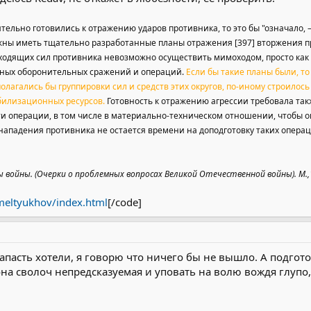
ительно готовились к отражению ударов противника, то это бы "означало,
ны иметь тщательно разработанные планы отражения [397] вторжения пр
ходящих сил противника невозможно осуществить мимоходом, просто как 
нных оборонительных сражений и операций.
Если бы такие планы были, то
олагались бы группировки сил и средств этих округов, по-иному строило
билизационных ресурсов.
Готовность к отражению агрессии требовала так
ти операции, в том числе в материально-техническом отношении, чтобы
 нападения противника не остается времени на доподготовку таких опера
 войны. (Очерки о проблемных вопросах Великой Отечественной войны). М.,
h/meltyukhov/index.html
[/code]
напасть хотели, я говорю что ничего бы не вышло. А подгот
на сволоч непредсказуемая и уповать на волю вождя глупо,