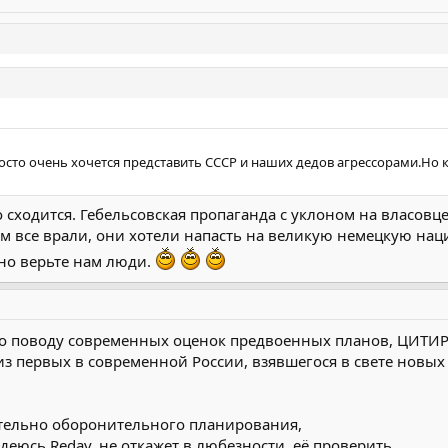
росто очень хочется представить СССР и наших дедов агрессорами.Но к
 сходится. Гебельсовская пропаганда с уклоном на власовце
м все врали, они хотели напасть на великую немецкую на
 но верьте нам люди.
, по поводу современных оценок предвоенных планов, ЦИТ
из первых в современной России, взявшегося в свете новых
ительно оборонительного планирования,
деюсь Redav, не откажет в любезности, её проверить.