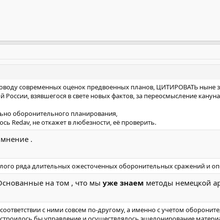
о поводу современных оценок предвоенных планов, ЦИТИРОВАТЬ ныне з
 России, взявшегося в свете новых фактов, за переосмысление кануна
ельно оборонительного планирования,
сь Redav, не откажет в любезности, её проверить.
 мнение .
 целого ряда длительных ожесточенных оборонительных сражений и оп
Основанные на том , что мы
уже знаем
методы немецкой ар
в соответствии с ними совсем по-другому, а именно с учетом оборонит
му строилось бы управление и осуществлялось эшелонирование матери