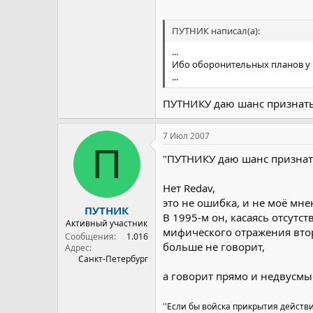
ПУТНИК написал(а):
...
Ибо оборонительных планов у 
...
ПУТНИКУ даю шанс признать,
7 Июл 2007
П
"ПУТНИКУ даю шанс признать,
Нет Redav,
это не ошибка, и не моё мне
ПУТНИК
В 1995-м он, касаясь отсутс
Активный участник
мифического отражения вто
Сообщения
1.016
больше не говорит,
Адрес
Санкт-Петербург
а говорит прямо и недвусмы
''Если бы войска прикрытия действ