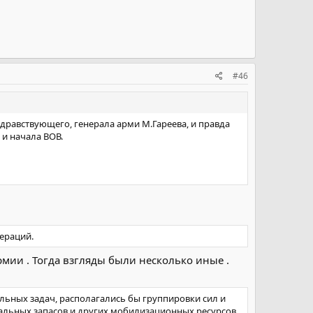
#46
дравствующего, генерала арми М.Гареева, и правда
 и начала ВОВ.
ераций.
мии . Тогда взгляды были несколько иные .
ельных задач, располагались бы группировки сил и
альных запасов и других мобилизационных ресурсов.