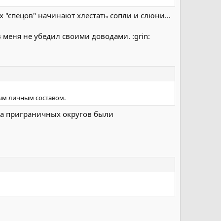
х "спецов" начинают хлестать сопли и слюни...
 меня не убедил своими доводами. :grin:
ым личным составом.
ска приграничных округов были