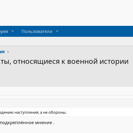
ерея
Пользователи
рия
ты, относящиеся к военной истории
едению наступления, а не обороны.
 подкреплённое мнение .