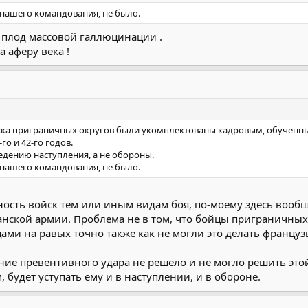
нашего командования, не было.
ь плод массовой галлюцинации .
а аферу века !
ойска приграничных округов были укомплектованы кадровым, обученн
го и 42-го годов.
едению наступления, а не обороны.
нашего командования, не было.
ость войск тем или иным видам боя, по-моему здесь вообщ
анской армии. Проблема не в том, что бойцы приграничных о
цами на равых точно также как не могли это делать францу
ние превентивного удара не решело и не могло решить этой
, будет уступать ему и в наступлении, и в обороне.