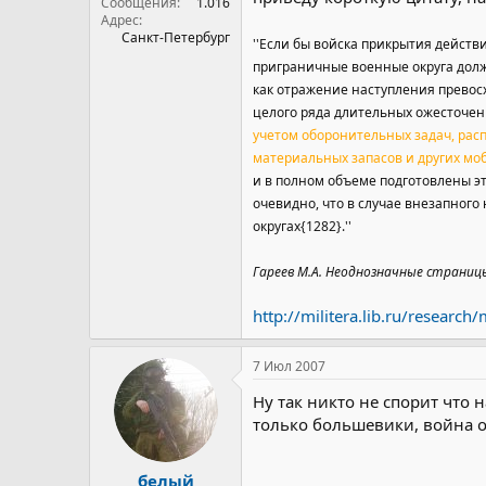
Сообщения
1.016
Адрес
Санкт-Петербург
''Если бы войска прикрытия действ
приграничные военные округа долж
как отражение наступления превос
целого ряда длительных ожесточе
учетом оборонительных задач, расп
материальных запасов и других мо
и в полном объеме подготовлены э
очевидно, что в случае внезапного
округах{1282}.''
Гареев М.А. Неоднозначные страницы
http://militera.lib.ru/researc
7 Июл 2007
Ну так никто не спорит что 
только большевики, война о
белый