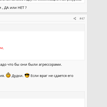
, ДА или НЕТ ?
#47
ми,
Надо что бы они были агрессорами.
ия.
Дудки.
Если враг не сдается его