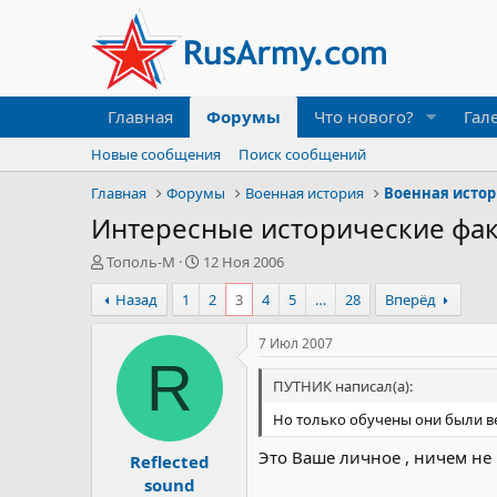
Главная
Форумы
Что нового?
Гал
Новые сообщения
Поиск сообщений
Главная
Форумы
Военная история
Военная исто
Интересные исторические фак
А
Д
Тополь-М
12 Ноя 2006
в
а
Назад
1
2
3
4
5
…
28
Вперёд
т
т
о
а
р
н
7 Июл 2007
т
а
R
е
ч
ПУТНИК написал(а):
м
а
Но только обучены они были в
ы
л
а
Это Ваше личное , ничем не
Reflected
sound