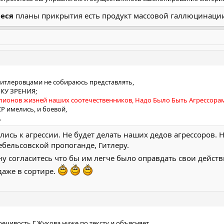
еся
планы прикрытия есть продукт массовой галлюцинации 
 гитлеровцами не собираюсь представлять,
КУ ЗРЕНИЯ;
ллионов жизней наших соотечественников, Надо Было Быть Aгрессора
Р имелись, и боевой,
.
лись к агрессии. Не будет делать наших дедов агрессоров. 
ебельсовской пропоганде, Гитлеру.
у согласитесь что бы им легче было оправдать свои действ
аже в сортире.
речивость Г.Жукова ниже по тексту и объясняет