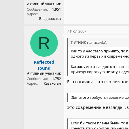
Активный участник
Сообщения
1.951
Адрес
Владивосток
7 Июл 2007
R
ПУТНИК написал(а):
Как то у нас стало принято, п
одного из первых в современной
Reflected
Касаясь его взглядов относит
sound
приведу короткую цитату, надею
Активный участник
Сообщения
1.752
Его взгляды - это его личное
Адрес
Казахстан
'Для этого требуется ведение
Это современные взгляды . 
Если бы такие планы были, то 
средств этих округов, по-ино