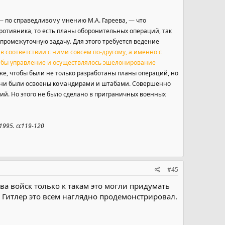
 — по справедливому мнению М.А. Гареева, — что
отивника, то есть планы оборонительных операций, так
промежуточную задачу. Для этого требуется ведение
 в соответствии с ними совсем по-другому, а именно с
сь бы управление и осуществлялось эшелонирование
же, чтобы были не только разработаны планы операций, но
 они были освоены командирами и штабами. Совершенно
ций. Но этого не было сделано в приграничных военных
1995. cc119-120
#45
ова войск только к такам это могли придумать
 Гитлер это всем наглядно продемонстрировал.