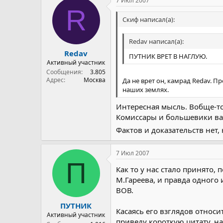
7 Июл 2007
R
Скиф написал(а):
Redav написал(а):
Redav
ПУТНИК ВРЕТ В НАГЛУЮ.
Активный участник
Сообщения
3.805
Адрес
Москва
Да не врет он, камрад Redav. П
наших землях.
Интересная мысль. Вобще-то
Комиссары и большевики ва
Фактов и доказательств нет,
7 Июл 2007
П
Как то у нас стало принято
М.Гареева, и правда одного 
ВОВ.
ПУТНИК
Касаясь его взглядов относ
Активный участник
приведу короткую цитату, на