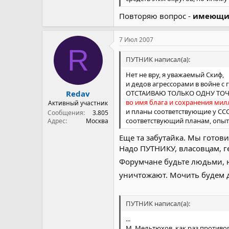
Повторяю вопрос -
имеющи
7 Июл 2007
R
ПУТНИК написал(а):
Нет не вру, я уважаемый Скиф,
и дедов агрессорами в войне с
ОТСТАИВАЮ ТОЛЬКО ОДНУ ТОЧ
Redav
во имя блага и сохранения ми
Активный участник
и планы соответствующие у ССС
Сообщения
3.805
соответствующий планам, опыт
Адрес
Москва
Еще та забутайка. Мы готови
Надо ПУТНИКУ, власовцам, г
Форумчане будьте людьми, н
уничтожают. Мочить будем д
ПУТНИК написал(а):
...
М. Мельтюхов, как раз противо