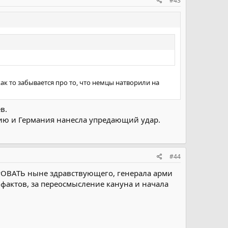
#43
ак то забывается про то, что немцы натворили на
в.
цию и Германия нанесла упредающий удар.
#44
ИРОВАТЬ ныне здравствующего, генерала арми
 фактов, за переосмысление кануна и начала