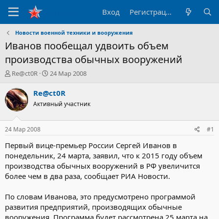
Вход
Регистрация
Новости военной техники и вооружения
Иванов пообещал удвоить объем
производства обычных вооружений
А
Д
Re@ct0R
24 Мар 2008
в
а
т
т
Re@ct0R
о
а
Активный участник
р
н
т
а
е
ч
24 Мар 2008
#1
м
а
ы
л
Первый вице-премьер России Сергей Иванов в
а
понедельник, 24 марта, заявил, что к 2015 году объем
производства обычных вооружений в РФ увеличится
более чем в два раза, сообщает РИА Новости.
По словам Иванова, это предусмотрено программой
развития предприятий, производящих обычные
вооружения. Программа будет рассмотрена 25 марта на