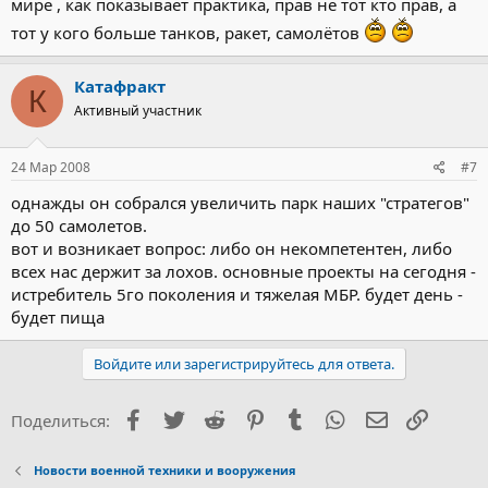
мире , как показывает практика, прав не тот кто прав, а
тот у кого больше танков, ракет, самолётов
Катафракт
К
Активный участник
24 Мар 2008
#7
однажды он собрался увеличить парк наших "стратегов"
до 50 самолетов.
вот и возникает вопрос: либо он некомпетентен, либо
всех нас держит за лохов. основные проекты на сегодня -
истребитель 5го поколения и тяжелая МБР. будет день -
будет пища
Войдите или зарегистрируйтесь для ответа.
Facebook
Twitter
Reddit
Pinterest
Tumblr
WhatsApp
Электронна
Ссылка
Поделиться:
Новости военной техники и вооружения