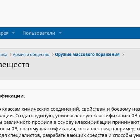
ерея
Пользователи
тика
Армия и общество
Оружие массового поражения
веществ
ификации.
 классам химических соединений, свойствам и боевому на
ации. Создать единую, универсальную классификацию 0В п
ы различного профиля в основу классификации принимают 
ости 0В, поэтому классификация, составленная, например,
для специалистов, разрабатывающих средства и способы у