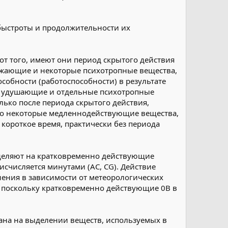
 быстроты и продолжительности их
т того, имеют они период скрытого действия
ажающие и некоторые психотропные вещества,
пособности (работоспособности) в результате
, удушающие и отдельные психотропные
ько после периода скрытого действия,
ибо некоторые медленнодействующие вещества,
короткое время, практически без периода
деляют на кратковременно действующие
счисляется минутами (АС, СG). Действие
нения в зависимости от метеорологических
о, поскольку кратковременно действующие 0В в
вана на выделении веществ, используемых в