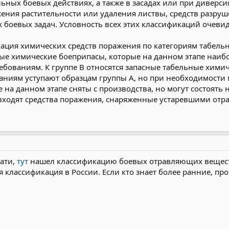
ьных боевых действиях, а также в засадах или при диверси
ения растительности или удаления листвы, средств разру
 боевых задач. Условность всех этих классификаций очевид
кация химических средств поражения по категориям табельн
ьные химические боеприпасы, которые на данном этапе наи
ебованиям. К группе В относятся запасные табельные хими
аниям уступают образцам группы А, но при необходимости м
 на данном этапе сняты с производства, но могут состоять
 входят средства поражения, снаряженные устаревшими от
ати,
тут
нашел классификацию боевых отравляющих веществ
я классификация в России. Если кто знает более ранние, пр