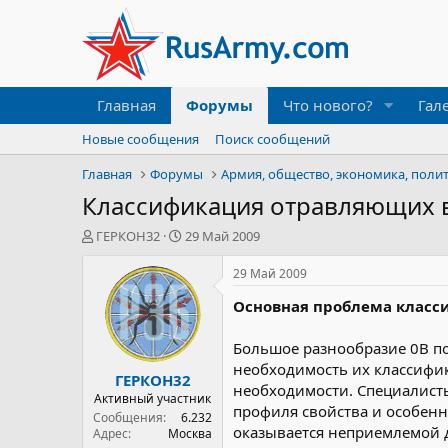
Главная
Форумы
Что нового?
Гал
Новые сообщения
Поиск сообщений
Главная
Форумы
Армия, общество, экономика, поли
Классификация отравляющих 
А
Д
ГЕРКОН32
29 Май 2009
в
а
т
т
29 Май 2009
о
а
Основная проблема класс
р
н
т
а
е
ч
Большое разнообразие 0В по
м
а
необходимость их классифик
ГЕРКОН32
ы
л
необходимости. Специалист
а
Активный участник
профиля свойства и особенн
Сообщения
6.232
оказывается неприемлемой 
Адрес
Москва