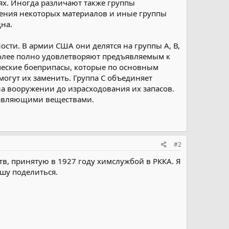
ях. Иногда различают также группы
шения некоторых материалов и иные группы
на.
ости. В армии США они делятся на группы А, В,
более полно удовлетворяют предъявляемым к
ческие боеприпасы, которые по основным
огут их заменить. Группа С объединяет
 на вооружении до израсходования их запасов.
равляющими веществами.
#2
, принятую в 1927 году химслужбой в РККА. Я
ошу поделиться.