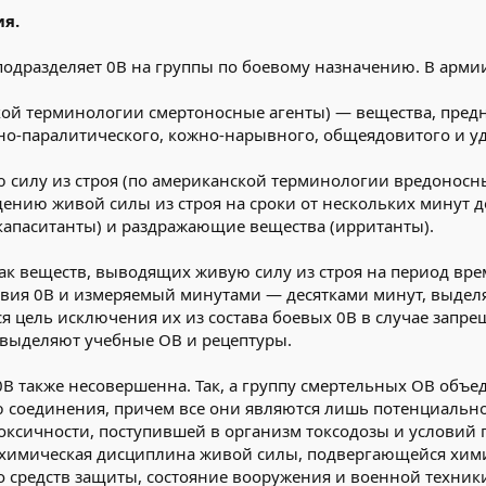
ия.
подразделяет 0В на группы по боевому назначению. В армии
кой терминологии смертоносные агенты) — вещества, пред
вно-паралитического, кожно-нарывного, общеядовитого и 
силу из строя (по американской терминологии вредоносн
ению живой силы из строя на сроки от нескольких минут до
капаситанты) и раздражающие вещества (ирританты).
как веществ, выводящих живую силу из строя на период в
вия 0В и измеряемый минутами — десятками минут, выделя
ся цель исключения их из состава боевых 0В в случае запр
 выделяют учебные ОВ и рецептуры.
0В также несовершенна. Так, а группу смертельных ОВ объ
 соединения, причем все они являются лишь потенциально
 токсичности, поступившей в организм токсодозы и условий
к химическая дисциплина живой силы, подвергающейся хим
о средств защиты, состояние вооружения и военной техники