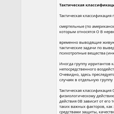
Тактическая классификац
Тактическая классификация 
смертельные (по американс
которым относятся О В нер
временно выводящие живую 
тактические задачи по вывед
психотропные вещества (ин
Иногда группу ирритантов 
непосредственного воздейст
Очевидно, здесь преследует
случаях в отдельную группу
Тактическая классификация 
физиологическому действию
действия 0В зависит от его
таких важных факторов, ка
средствами защиты, качеств