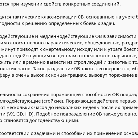
ются при изучении свойств конкретных соединений.
дятся тактические классификации 0В, основанные на учете
годности к решению определенных боевых задач.
родействующие и медленнодействующие ОВ в зависимости о
щим относят нервно-паралитические, общеядовитые, раздр
ько минут приводят к смертельному исходу или к утрате боес
медленнодействующим веществам относят кожно-нарывные
жить или временно вывести из строя людей и животных тол
кольких часов. Такое разделение 0В также несовершенно, 
еру в очень высоких концентрациях, вызовут поражение в 
тельности сохранения поражающей способности ОВ подраз
долгодействующие (стойкие). Поражающее действие первых и
от нескольких часов до нескольких недель после их приме
сти (VХ, GD, НD). Подобное подразделение 0В также условн
ко становятся долгодействующими.
 соответствии с задачами и способами их применения осно