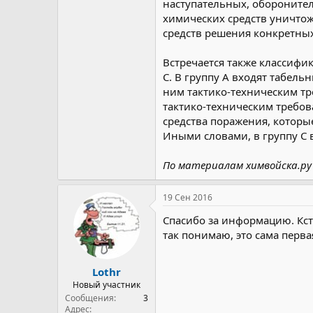
наступательных, оборонител
химических средств уничтож
средств решения конкретных
Встречается также классифи
С. В группу А входят табел
ним тактико-техническим тр
тактико-техническим требов
средства поражения, которые
Иными словами, в группу С
По материалам химвойска.ру
19 Сен 2016
Спасибо за информацию. Кст
так понимаю, это сама перва
Lothr
Новый участник
Сообщения
3
Адрес