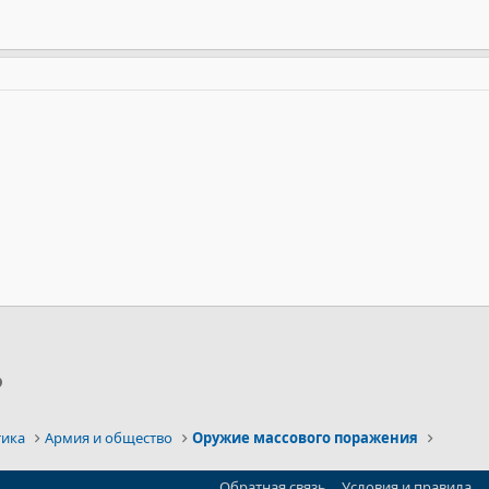
p
ктронная почта
Ссылка
тика
Армия и общество
Оружие массового поражения
Обратная связь
Условия и правила