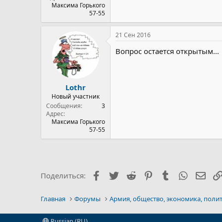
Максима Горького
57-55
21 Сен 2016
Вопрос остается открытым...
Lothr
Новый участник
Сообщения
3
Адрес
Максима Горького
57-55
Facebook
Twitter
Reddit
Pinterest
Tumblr
WhatsAp
Эле
Поделиться:
Главная
Форумы
Армия, общество, экономика, поли
Russian (RU)