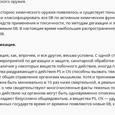
кого оружия.
историю химического оружия появлялось и существует по
ки классифицировать все 0В по активным химическим функ
средств применения и токсичности, по методам дегазации и
аемым 0В. В настоящее время наибольшее распространение
0В.
икация.
ция, как, впрочем, и все другие, весьма условна. С одной 
мероприятий по дегазации и защите, санитарной обработк
 наличие у некоторых веществ побочного действия, иногда
тва раздражающего действия РS и СN способны вызвать тяж
т общее отравление организма мышьяком. Хотя и принимаю
на быть минимально в 10 раз ниже смертельной, в реальн
я, о чем свидетельствуют многочисленные факты тяжелых 
о действию на организм могут быть одновременно отнесены
 обладают безусловно общеядовитым, а вещества РS, СN — у
нных государств время от времени появляются новые 0В, к