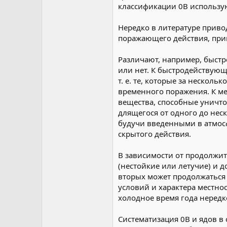
классификации 0В использу
Нередко в литературе приво
поражающего действия, при
Различают, например, быст
или нет. К быстродействую
т. е. те, которые за нескол
временного поражения. К 
вещества, способные уничто
длящегося от одного до нес
будучи введенными в атмосф
скрытого действия.
В зависимости от продолжи
(нестойкие или летучие) и 
вторых может продолжаться 
условий и характера местно
холодное время года неред
Систематизация 0В и ядов в