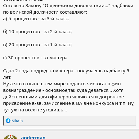
Согласно Закону "О денежном довольствии..." надбавки
по воинской должности составляют:
а) 5 процентов - за 3-й класс;
б) 10 процентов - за 2-й класс;
в) 20 процентов - за 1-й класс;
г) 30 процентов - за мастера.
Сдал 2 года подряд на мастера - получаешь надбавку 5
лет.
Ну а что в нынешнем мире подлого чистогана фин
вознаграждение - основное,так куда деваться... Хотя
действенными для офицеров являются и досрочное
присвоение в/зв, зачисление в ВА вне конкурса и т.п. Ну,
тут уж на всех не угодишь...
Р
Nika-hl
е
а
к
anderman