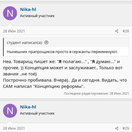
а
к
Nika-hl
ц
Активный участник
и
и
:
28 Июн 2021
#28
студент написал(а):
Нынешних прапрощиков просто в сержанты переименуют.
Неа. Товарищ пишет же: "
Я
полагаю..." , "
Я
думаю..." и
прочее. )) Концепция может и заслуживает.. Только вот
звания ..не тоё)
Построчно пробивала. Вчера).. Да и сегодня. Видать, что
САМ написал "Концепцию реформы".
Последнее редактирование:
28 Июн 2021
Nika-hl
Активный участник
28 Июн 2021
#29