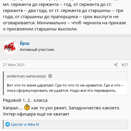
мл. сержанта до сержанта -- год, от сержанта до ст.
сержанта -- два года, от ст. сержанта до старшины -- три
года, от старшины до прапорщика -- срок выслуги не
оговаривается. Минимально -- чтоб чернила на приказе
о присвоении старшины высохли.
Ёрш
Активный участник
27 Июн 2021
#27
anderman написал(а):
Вот что-то меня царапает. Где-то что-то не нравится. Где и что --
пока сформулировать не удаётся. Надо всё это переварить.
Рядовой 1, 2.. класса
Капрал....
как то ухо режет, Западничество какоето.
Унтер-офицера ещё не хватает
Р
Specter
и
Nika-hl
е