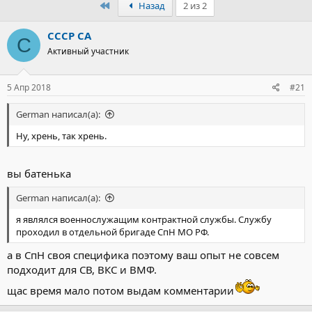
Первый
Назад
2 из 2
СССР СА
С
Активный участник
5 Апр 2018
#21
German написал(а):
Ну, хрень, так хрень.
вы батенька
German написал(а):
я являлся военнослужащим контрактной службы. Службу
проходил в отдельной бригаде СпН МО РФ.
а в СпН своя специфика поэтому ваш опыт не совсем
подходит для СВ, ВКС и ВМФ.
щас время мало потом выдам комментарии