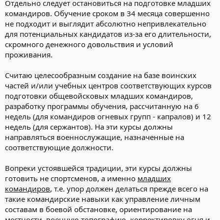
Отдельно следует остановиться на подготовке младших
командиров. Обучение сроком в 34 месяца совершенно
не подходит и выглядит абсолютно непривлекательно
для потенциальных кандидатов из-за его длительности,
скромного денежного довольствия и условий
проживания.
Считаю целесообразным создание на базе воинских
частей и/или учебных центров соответствующих курсов
подготовки общевойсковых младших командиров,
разработку программы обучения, рассчитанную на 6
недель (для командиров огневых групп - капралов) и 12
недель (для сержантов). На эти курсы должны
направляться военнослужащие, назначенные на
соответствующие должности.
Вопреки устоявшейся традиции, эти курсы должны
готовить не спортсменов, а именно
младших
командиров
, т.е. упор должен делаться прежде всего на
такие командирские навыки как управление личным
составам в боевой обстановке, ориентирование на
местности, военную топографию, корректировку огня и