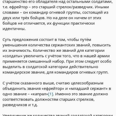
старшинство его обладателя над остальными солдатами,
т.е. ефрейтор – это старший стрелок/разведчик. Иными
словами – он командир огневой группы, состоящей из
двух или трёх бойцов. Но на деле он ничем от этих
бойцов не отличается, их функции практически
идентичны.
Суть предложения состоит в том, чтобы путём
уменьшения количества сержантских званий, повысить
их значимость. Количество же званий для категории
«солдаты» увеличить с учётом того, что в нашей армии
применяется смешанный набор. При этом следует особо
выделить в солдатской категории действительно
командирское звание, для командиров огневых групп.
С учётом сказанного выше, считаю целесообразным
объединить звания «ефрейтор» и «младший сержант» в
одно звание – «капрал»
[1]
. Именно это звание должно
соответствовать должностям старших стрелков,
разведчиков и т.д.
Увеличение же количества званий солдатской категории