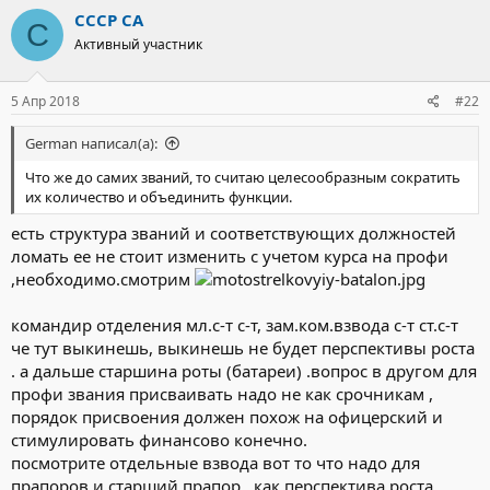
СССР СА
С
Активный участник
5 Апр 2018
#22
German написал(а):
Что же до самих званий, то считаю целесообразным сократить
их количество и объединить функции.
есть структура званий и соответствующих должностей
ломать ее не стоит изменить с учетом курса на профи
,необходимо.смотрим
командир отделения мл.с-т с-т, зам.ком.взвода с-т ст.с-т
че тут выкинешь, выкинешь не будет перспективы роста
. а дальше старшина роты (батареи) .вопрос в другом для
профи звания присваивать надо не как срочникам ,
порядок присвоения должен похож на офицерский и
стимулировать финансово конечно.
посмотрите отдельные взвода вот то что надо для
прапоров и старший прапор , как перспектива роста