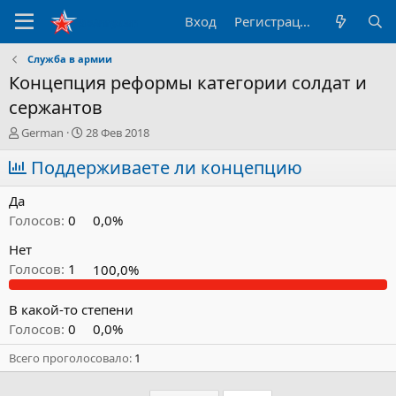
Вход
Регистрация
Служба в армии
Концепция реформы категории солдат и
сержантов
А
Д
German
28 Фев 2018
в
а
т
Поддерживаете ли концепцию
т
о
а
р
н
Да
т
а
Голосов:
0
0,0%
е
ч
м
а
Нет
ы
л
Голосов:
1
100,0%
а
В какой-то степени
Голосов:
0
0,0%
Всего проголосовало
1