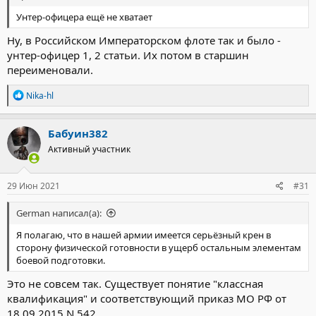
Унтер-офицера ещё не хватает
Ну, в Российском Императорском флоте так и было -
унтер-офицер 1, 2 статьи. Их потом в старшин
переименовали.
Р
Nika-hl
е
а
к
Бабуин382
ц
Активный участник
и
и
:
29 Июн 2021
#31
German написал(а):
Я полагаю, что в нашей армии имеется серьёзный крен в
сторону физической готовности в ущерб остальным элементам
боевой подготовки.
Это не совсем так. Существует понятие "классная
квалификация" и соответствующий приказ МО РФ от
18.09.2015 N 542.