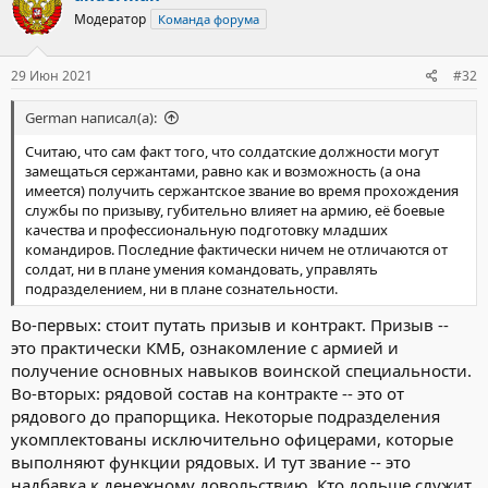
ц
Модератор
Команда форума
и
и
:
29 Июн 2021
#32
German написал(а):
Считаю, что сам факт того, что солдатские должности могут
замещаться сержантами, равно как и возможность (а она
имеется) получить сержантское звание во время прохождения
службы по призыву, губительно влияет на армию, её боевые
качества и профессиональную подготовку младших
командиров. Последние фактически ничем не отличаются от
солдат, ни в плане умения командовать, управлять
подразделением, ни в плане сознательности.
Во-первых: стоит путать призыв и контракт. Призыв --
это практически КМБ, ознакомление с армией и
получение основных навыков воинской специальности.
Во-вторых: рядовой состав на контракте -- это от
рядового до прапорщика. Некоторые подразделения
укомплектованы исключительно офицерами, которые
выполняют функции рядовых. И тут звание -- это
надбавка к денежному довольствию. Кто дольше служит