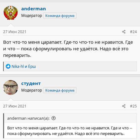
anderman
Модератор
Команда форума
27 Июн 2021
#24
Вот что-то меня царапает. Где-то что-то не нравится. Где
и что -- пока сформулировать не удаётся. Надо всё это
переварить.
Р
Nika-hl
и
Ёрш
е
а
к
студент
ц
Модератор
Команда форума
и
и
:
27 Июн 2021
#25
anderman написал(а):
Вот что-то меня царапает. Где-то что-то не нравится. Где и что --
пока сформулировать не удаётся. Надо всё это переварить.