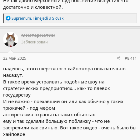
Не так давно Верховный Суд пояснение выпустил что
достаточно и словестной.
Р
Supremum
,
TimeJedi
и
Slovak
е
а
к
МистерКотик
ц
Заблокирован
и
и
:
22 Май 2025
#8.411
надеюсь, этого шерстяного хайпожора показательно
накажут.
В такое время устраивать подобные шоу на
стратегических предприятиях... как- то плевок
государству
И не важно - поехавший он или как обычно у таких
трюкачей - под мефом
антиреклама охраны на таких объектах
ему и так сделали большую поблажку - что не
застрелили как свинью. Вот такое видео - очень было бы
хайповое