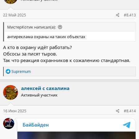
22 Май 2025
#8.413
МистерКотик написал(а):
антиреклама охраны на таких объектах
А кто в охрану идёт работать?
Обсосы за писят тыров.
Так что реакция охранников к сожалению стандартная.
Р
Supremum
е
а
к
алексей с сахалина
ц
Активный участник
и
и
:
16 Июн 2025
#8.414