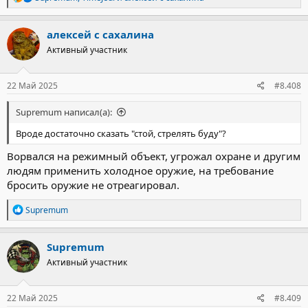
е
а
к
алексей с сахалина
ц
Активный участник
и
А вот был бы у них короткоствол (с)
и
:
22 Май 2025
#8.408
Supremum написал(а):
Вроде достаточно сказать "стой, стрелять буду"?
Ворвался на режимный объект, угрожал охране и другим
людям применить холодное оружие, на требование
бросить оружие не отреагировал.
Р
Supremum
е
а
к
Supremum
ц
Активный участник
и
и
:
22 Май 2025
#8.409