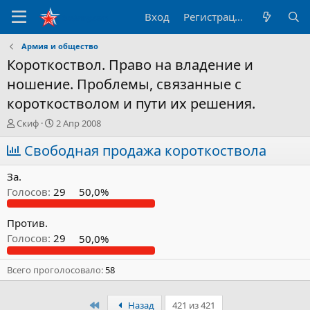
Вход
Регистрация
Армия и общество
Короткоствол. Право на владение и
ношение. Проблемы, связанные с
короткостволом и пути их решения.
А
Д
Скиф
2 Апр 2008
в
а
т
Свободная продажа короткоствола
т
о
а
р
н
За.
т
а
Голосов:
29
50,0%
е
ч
м
а
ы
л
Против.
а
Голосов:
29
50,0%
Всего проголосовало
58
Первый
Назад
421 из 421