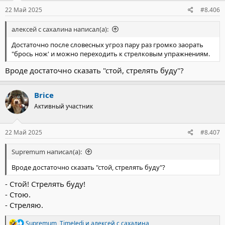
22 Май 2025
#8.406
алексей с сахалина написал(а):
Достаточно после словесных угроз пару раз громко заорать
"брось нож' и можно переходить к стрелковым упражнениям.
Вроде достаточно сказать "стой, стрелять буду"?
Brice
Активный участник
22 Май 2025
#8.407
Supremum написал(а):
Вроде достаточно сказать "стой, стрелять буду"?
- Стой! Стрелять буду!
- Стою.
- Стреляю.
Р
Supremum
,
TimeJedi
и
алексей с сахалина