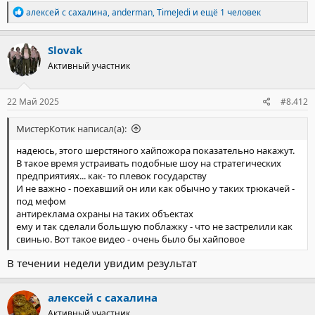
Р
алексей с сахалина
,
anderman
,
TimeJedi
и ещё 1 человек
е
а
к
Slovak
ц
Активный участник
и
и
:
22 Май 2025
#8.412
МистерКотик написал(а):
надеюсь, этого шерстяного хайпожора показательно накажут.
В такое время устраивать подобные шоу на стратегических
предприятиях... как- то плевок государству
И не важно - поехавший он или как обычно у таких трюкачей -
под мефом
антиреклама охраны на таких объектах
ему и так сделали большую поблажку - что не застрелили как
свинью. Вот такое видео - очень было бы хайповое
В течении недели увидим результат
алексей с сахалина
Активный участник