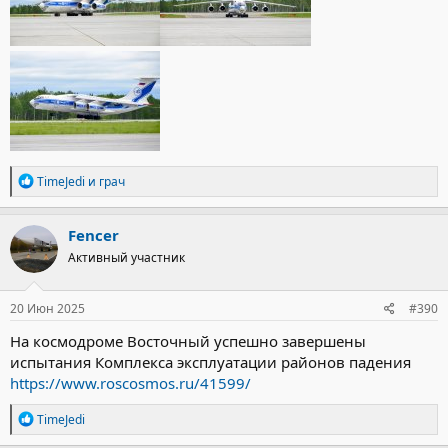
Р
TimeJedi
и
грач
е
а
к
Fencer
ц
Активный участник
и
и
:
20 Июн 2025
#390
На космодроме Восточный успешно завершены
испытания Комплекса эксплуатации районов падения
https://www.roscosmos.ru/41599/
Р
TimeJedi
е