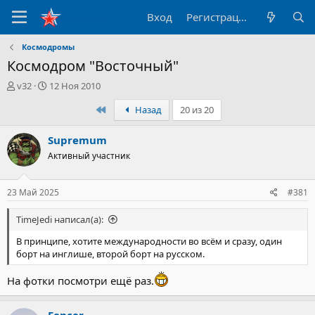
Вход
Регистрация
Космодромы
Космодром "Восточный"
А
Д
v32
12 Ноя 2010
в
а
Первый
Назад
20 из 20
т
т
о
а
р
н
Supremum
т
а
Активный участник
е
ч
м
а
ы
л
23 Май 2025
#381
а
TimeJedi написал(а):
В принципе, хотите международности во всём и сразу, один
борт на инглише, второй борт на русском.
На фотки посмотри ещё раз.