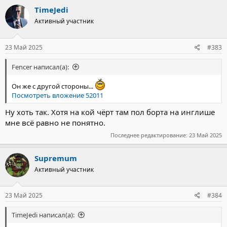
к
TimeJedi
ц
Активный участник
и
и
:
23 Май 2025
#383
Fencer написал(а):
Он же с другой стороны...
Посмотреть вложение 52011
Ну хоть так. Хотя на кой чёрт там пол борта на инглише
мне всё равно не понятно.
Последнее редактирование:
23 Май 2025
Supremum
Активный участник
23 Май 2025
#384
TimeJedi написал(а):