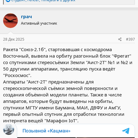
е
а
к
грач
ц
Активный участник
и
и
:
28 Дек 2025
#397
Ракета "Союз-2.1б", стартовавшая с космодрома
Восточный, вывела на орбиту разгонный блок "Фрегат"
со спутниками стереосъёмки Земли "Аист-2Т" №1 и №2 и
50 другими аппаратами, трансляцию пуска ведёт
"Роскосмос".
Аппараты "Аист-2Т" предназначены для
стереоскопической съёмки земной поверхности и
создания объёмной модели планеты. Также в числе
аппаратов, которые будут выведены на орбиты,
спутники МГТУ имени Баумана, МАИ, ДВФУ и АмГУ,
первый опытный спутник для отработки технологии
интернета вещей "Марафон IoT".