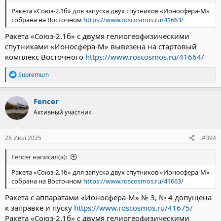
Ракета «Союз-2.1б» для запуска двух спутников «Ионосфера-М»
собрана на Восточном
https://www.roscosmos.ru/41663/
Ракета «Союз-2.1б» с двумя гелиогеофизическими
спутниками «Ионосфера-М» вывезена на стартовый
комплекс Восточного
https://www.roscosmos.ru/41664/
Р
Supremum
е
а
к
Fencer
ц
Активный участник
и
и
:
28 Июл 2025
#394
Fencer написал(а):
Ракета «Союз-2.1б» для запуска двух спутников «Ионосфера-М»
собрана на Восточном
https://www.roscosmos.ru/41663/
Ракета с аппаратами «Ионосфера-М» № 3, № 4 допущена
к заправке и пуску
https://www.roscosmos.ru/41675/
Ракета «Союз-2.1б» с двумя гелиогеофизическими