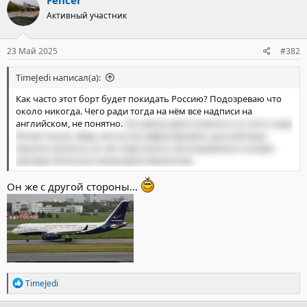
Fencer
Активный участник
23 Май 2025
#382
TimeJedi написал(а):
Как часто этот борт будет покидать Россию? Подозреваю что
около никогда. Чего ради тогда на нём все надписи на
английском, не понятно.
На самом деле понятно и от этого ещё
более тошно. Ведь могли же зафиксировать русский язык
языком космоса, но нет. Каргокульт англицизмов в головах
раковых больных манагеров неизлечим.
Он же с другой стороны...
Р
TimeJedi
е
а