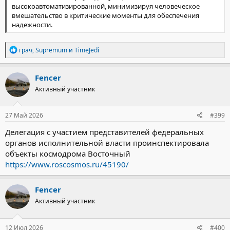
высокоавтоматизированной, минимизируя человеческое
вмешательство в критические моменты для обеспечения
надежности.
Р
грач
,
Supremum
и
TimeJedi
е
а
к
Fencer
ц
Активный участник
и
и
:
27 Май 2026
#399
Делегация с участием представителей федеральных
органов исполнительной власти проинспектировала
объекты космодрома Восточный
https://www.roscosmos.ru/45190/
Fencer
Активный участник
12 Июл 2026
#400