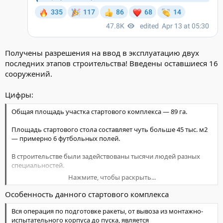
Получены разрешения на ввод в эксплуатацию двух
последних этапов строительства! Введены оставшиеся 16
сооружений.
Цифры:
Общая площадь участка стартового комплекса — 89 га.
Площадь стартового стола составляет чуть больше 45 тыс. м2
— примерно 6 футбольных полей.
В строительстве были задействованы тысячи людей разных
специальностей.
Нажмите, чтобы раскрыть...
Пиковые значения по количеству достигало порядка 2,5 тысяч
человек и 300 единиц техники различного типа.
Особенность данного стартового комплекса
Вся операция по подготовке ракеты, от вывоза из монтажно-
испытательного корпуса до пуска, является