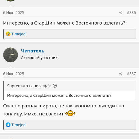
6 Июн 2025
#386
Интересно, а СтарШип может с Восточного взлетать?
Р
TimeJedi
е
а
к
Читатель
ц
Активный участник
и
и
:
6 Июн 2025
#387
Supremum написал(а):
Интересно, а СтарШип может с Восточного взлетать?
Сильно разная широта, не так экономно выходит по
топливу. Имхо, не взлетит
Р
TimeJedi
е
а