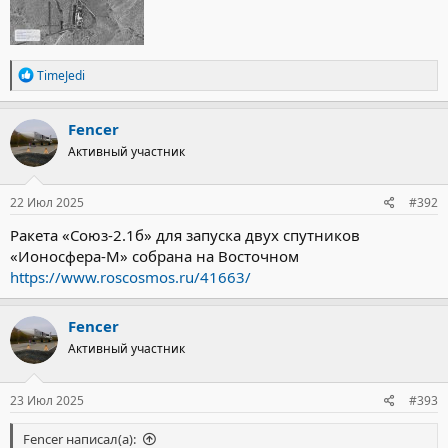
Р
TimeJedi
е
а
к
Fencer
ц
Активный участник
и
и
:
22 Июл 2025
#392
Ракета «Союз-2.1б» для запуска двух спутников
«Ионосфера-М» собрана на Восточном
https://www.roscosmos.ru/41663/
Fencer
Активный участник
23 Июл 2025
#393
Fencer написал(а):