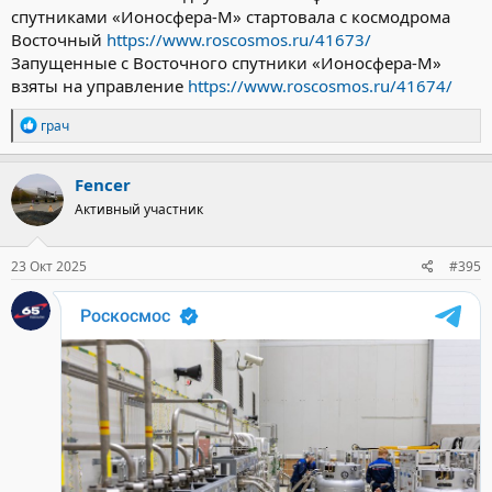
спутниками «Ионосфера-М» стартовала с космодрома
Восточный
https://www.roscosmos.ru/41673/
Запущенные с Восточного спутники «Ионосфера-М»
взяты на управление
https://www.roscosmos.ru/41674/
Р
грач
е
а
к
Fencer
ц
Активный участник
и
и
:
23 Окт 2025
#395