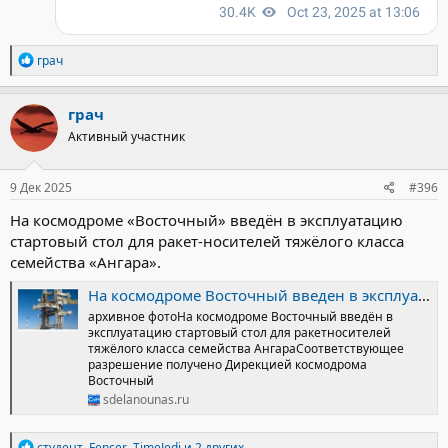
Р
грач
е
а
к
грач
ц
Активный участник
и
и
:
9 Дек 2025
#396
На космодроме «Восточный» введён в эксплуатацию
стартовый стол для ракет-носителей тяжёлого класса
семейства «Ангара».
На космодроме Восточный введен в эксплуатацию второй стартовый стол для ракетносителей Ангара в блоге Космонавтика / / Сделано у нас
архивное фотоНа космодроме Восточный введён в
эксплуатацию стартовый стол для ракетносителей
тяжёлого класса семейства АнгараСоответствующее
разрешение получено Дирекцией космодрома
Восточный
sdelanounas.ru
Р
студент
,
Fencer
,
TimeJedi
и 2 других