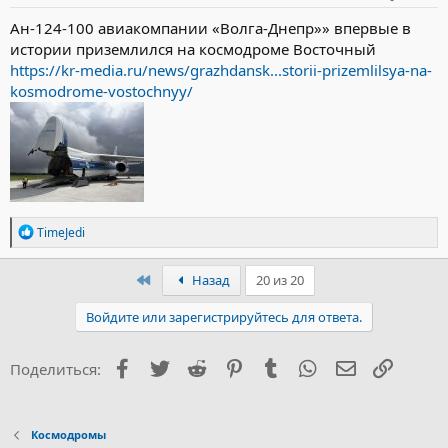
Ан-124-100 авиакомпании «Волга-Днепр»» впервые в
истории приземлился на космодроме Восточный
https://kr-media.ru/news/grazhdansk...storii-prizemlilsya-na-
kosmodrome-vostochnyy/
Р
TimeJedi
е
а
к
Первый
Назад
20 из 20
ц
и
Войдите или зарегистрируйтесь для ответа.
и
:
Facebook
Twitter
Reddit
Pinterest
Tumblr
WhatsApp
Электронна
Ссылка
Поделиться:
Космодромы