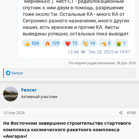
Последнее редактирование:
28 Дек 2025
Р
Fencer
е
а
к
Fencer
ц
Активный участник
и
и
:
13 Апр 2026
#398
На Восточном завершено строительство стартового
комплекса космического ракетного комплекса
«Ангара»!