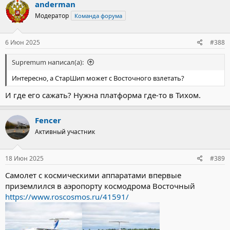
к
anderman
ц
Модератор
Команда форума
и
и
:
6 Июн 2025
#388
Supremum написал(а):
Интересно, а СтарШип может с Восточного взлетать?
И где его сажать? Нужна платформа где-то в Тихом.
Fencer
Активный участник
18 Июн 2025
#389
Самолет с космическими аппаратами впервые
приземлился в аэропорту космодрома Восточный
https://www.roscosmos.ru/41591/