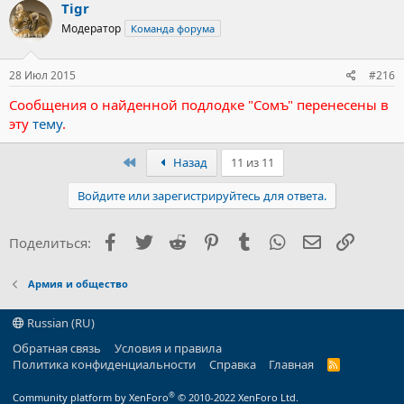
Tigr
Модератор
Команда форума
28 Июл 2015
#216
Сообщения о найденной подлодке "Сомъ" перенесены в
эту
тему
.
Первый
Назад
11 из 11
Войдите или зарегистрируйтесь для ответа.
Facebook
Twitter
Reddit
Pinterest
Tumblr
WhatsApp
Электронна
Ссылка
Поделиться:
Армия и общество
Russian (RU)
Обратная связь
Условия и правила
Политика конфиденциальности
Справка
Главная
R
S
S
®
Community platform by XenForo
© 2010-2022 XenForo Ltd.