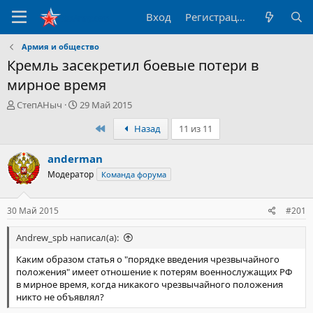
Вход
Регистрация
Армия и общество
Кремль засекретил боевые потери в
мирное время
А
Д
СтепАНыч
29 Май 2015
в
а
Первый
Назад
11 из 11
т
т
о
а
р
н
anderman
т
а
Модератор
Команда форума
е
ч
м
а
ы
л
30 Май 2015
#201
а
Andrew_spb написал(а):
Каким образом статья о "порядке введения чрезвычайного
положения" имеет отношение к потерям военнослужащих РФ
в мирное время, когда никакого чрезвычайного положения
никто не объявлял?