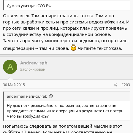
Думаю указ для ССО РФ
Он для всех. Там четыре страницы текста. Там и по
горные выработки есть и про системы водоснабжения. И
про сети связи и про лиц, которых планируют привлечь
к сотрудничеству на конфиденциальной основе.
Там есть про массу министерств и ведомств, но про силы
спецопераций -- там ни слова.
Читайте текст Указа.
Andrew_spb
A
Заблокирован
30 Май 2015
#203
anderman написал(а):
Ну дык нет чрезвычайного положения, соответственно не
проводятся спецмальные операции и в результате нет потерь.
Чего вы возбудились?
Попытаюсь следовать за полетом вашей мысли в этот
субботний вечер. Если нет ЧП, соответственно не