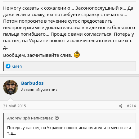
Не могу сказать к сожалению... Законопослушный я... Да
даже если и скажу, вы потребуете справку с печатью...
Потом попросите в течение суток предоставить
неопровержимые доказательства в виде ногтя большого
пальца погибшего... Проще с вами согласиться. Потерь у
нас нет, на Украине воюют исключительно местные и т.
д...
Вообщем, засчитывайте слив.
Р
Karen
е
а
к
Barbudos
ц
Активный участник
и
и
:
31 Май 2015
#214
Andrew_spb написал(а):
Потерь у нас нет, на Украине воюют исключительно местные и
т. д...