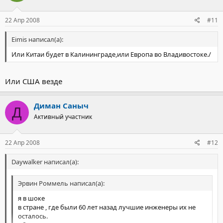
22 Апр 2008
#11
Eimis написал(а):
Или Китаи будет в Калининграде,или Европа во Владивостоке./
Или США везде
Диман Саныч
Д
Активный участник
22 Апр 2008
#12
Daywalker написал(а):
Эрвин Роммель написал(а):
я в шоке
в стране , где были 60 лет назад лучшие инженеры их не
осталось.