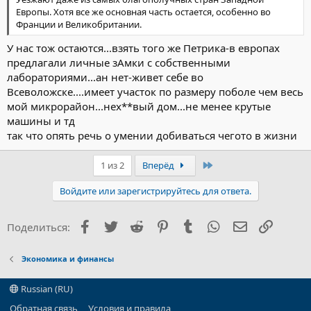
Европы. Хотя все же основная часть остается, особенно во
Франции и Великобритании.
У нас тож остаются...взять того же Петрика-в европах
предлагали личные зАмки с собственными
лабораториями...ан нет-живет себе во
Всеволожске....имеет участок по размеру поболе чем весь
мой микрорайон...нех**вый дом...не менее крутые
машины и тд
так что опять речь о умении добиваться чегото в жизни
Последний
1 из 2
Вперёд
Войдите или зарегистрируйтесь для ответа.
Facebook
Twitter
Reddit
Pinterest
Tumblr
WhatsApp
Электронна
Ссылка
Поделиться:
Экономика и финансы
Russian (RU)
Обратная связь
Условия и правила