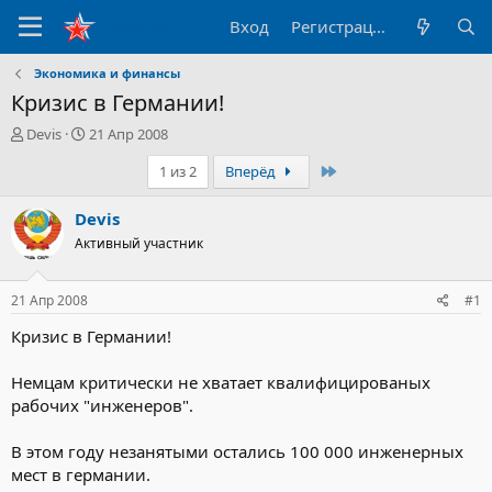
Вход
Регистрация
Экономика и финансы
Кризис в Германии!
А
Д
Devis
21 Апр 2008
в
а
Последний
1 из 2
Вперёд
т
т
о
а
р
н
Devis
т
а
Активный участник
е
ч
м
а
ы
л
21 Апр 2008
#1
а
Кризис в Германии!
Немцам критически не хватает квалифицированых
рабочих "инженеров".
В этом году незанятыми остались 100 000 инженерных
мест в германии.