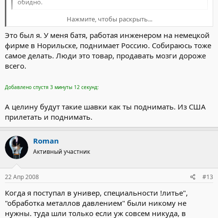
обидно.
Нажмите, чтобы раскрыть...
Это был я. У меня батя, работая инженером на немецкой
Так это из-за таких, как сам уважаемый
Devis
Нажмите, чтобы раскрыть...
,он же неоднократно заявлял, что как только он получит
фирме в Норильске, поднимает Россию. Собираюсь тоже
образование в Доичленд,то немедленно слиняет поднимать
самое делать. Люди это товар, продавать мозги дороже
целену где нибудь в Сибири.
всего.
Добавлено спустя 3 минуты 12 секунд:
А целину будут такие шавки как ты поднимать. Из США
прилетать и поднимать.
Roman
Активный участник
22 Апр 2008
#13
Когда я поступал в универ, специальности !литье",
"обработка металлов давлением" были никому не
нужны. туда шли только если уж совсем никуда, в