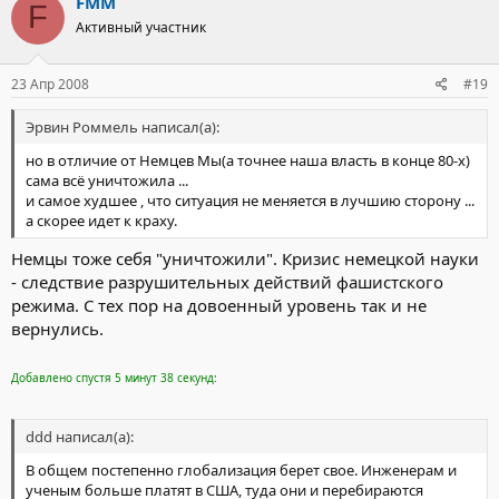
FMM
F
Активный участник
23 Апр 2008
#19
Эрвин Роммель написал(а):
но в отличие от Немцев Мы(а точнее наша власть в конце 80-х)
сама всё уничтожила ...
и самое худшее , что ситуация не меняется в лучшию сторону ...
а скорее идет к краху.
Немцы тоже себя "уничтожили". Кризис немецкой науки
- следствие разрушительных действий фашистского
режима. С тех пор на довоенный уровень так и не
вернулись.
Добавлено спустя 5 минут 38 секунд:
ddd написал(а):
В общем постепенно глобализация берет свое. Инженерам и
ученым больше платят в США, туда они и перебираются