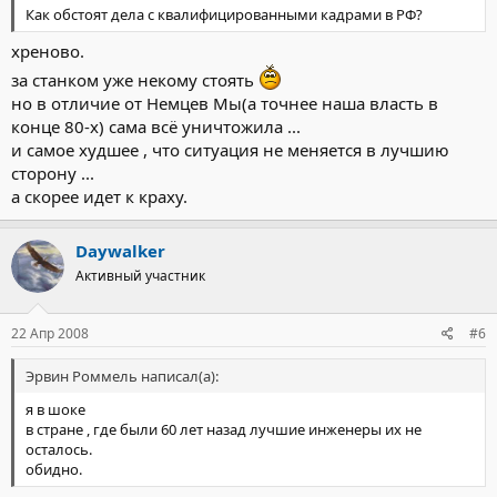
Как обстоят дела с квалифицированными кадрами в РФ?
хреново.
за станком уже некому стоять
но в отличие от Немцев Мы(а точнее наша власть в
конце 80-х) сама всё уничтожила ...
и самое худшее , что ситуация не меняется в лучшию
сторону ...
а скорее идет к краху.
Daywalker
Активный участник
22 Апр 2008
#6
Эрвин Роммель написал(а):
я в шоке
в стране , где были 60 лет назад лучшие инженеры их не
осталось.
обидно.