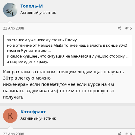
Тополь-М
Активный участник
22 Апр 2008
#15
за станком уже некому стоять Плачу
но в отличие от Немцев Мы(а точнее наша власть в конце 80-х)
сама всё уничтожила ...
и самое худшее , что ситуация не меняется в лучшию сторону ...
а скорее идет к краху.
Как раз таки за станком стоящим людям щас получать
30тр в легкую можно
инженерам если повезет(точнее если курсе на 4м
начинать задумываться) тоже можно хорошую зп
получать
Катафракт
К
Активный участник
22 Апр 2008
#16