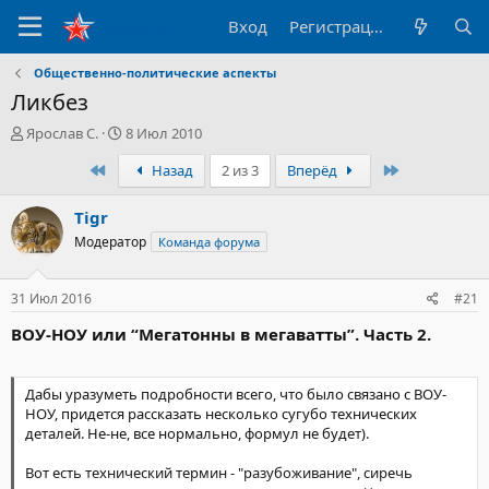
Вход
Регистрация
Общественно-политические аспекты
Ликбез
А
Д
Ярослав С.
8 Июл 2010
в
а
Первый
Последний
Назад
2 из 3
Вперёд
т
т
о
а
р
н
Tigr
т
а
Модератор
Команда форума
е
ч
м
а
ы
л
31 Июл 2016
#21
а
ВОУ-НОУ или “Мегатонны в мегаватты”. Часть 2.
Дабы уразуметь подробности всего, что было связано с ВОУ-
НОУ, придется рассказать несколько сугубо технических
деталей. Не-не, все нормально, формул не будет).
Вот есть технический термин - "разубоживание", сиречь