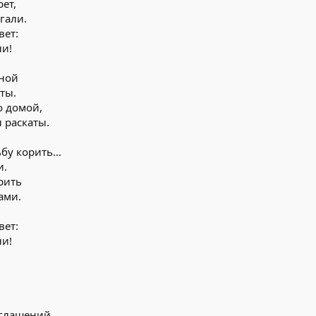
ет,
гали.
вет:
и!
зной
ты.
о домой,
 раскаты.
дьбу корить…
и.
рить
ами.
вет:
и!
оглашений