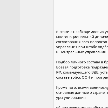
В связи с необходимостью у
многонациональной дивизии
согласования всех вопросо
управления при штабе овдбр
и Центральных управлений 
Подбор личного состава в б
Боевая подготовка подразд
РФ, командующего ВДВ, уста
составе войск ООН и прогр
Кроме того, всеми военнос
основные данные о стране 
урегулирования;
общая оперативная обстано