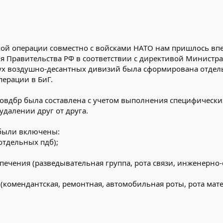
кой операции совместно с войсками НАТО нам пришлось вп
я Правительства РФ в соответствии с директивой Министр
вух воздушно-десантных дивизий была сформирована отдель
перации в БиГ.
овдбр была составлена с учетом выполнения специфически
далении друг от друга.
были включены:
отдельных пдб);
ечения (разведывательная группа, рота связи, инженерно-с
(комендантская, ремонтная, автомобильная роты, рота мат