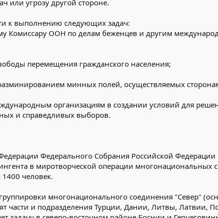
ч или угрозу другой стороне.
сти к выполнению следующих задач:
му Комиссару ООН по делам беженцев и другим междунар
свободы перемещения гражданского населения;
 разминированием минных полей, осуществляемых сторона
ждународным организациям в создании условий для решени
ных и справедливых выборов.
т Федерации Федерального Собрания Российской Федерации
ингента в миротворческой операции многонациональных сил
 1400 человек.
е группировки многонационального соединения "Север" (осн
одят части и подразделения Турции, Дании, Литвы, Латвии,
ет задачу в северо-восточном районе Боснии и Герцеговин