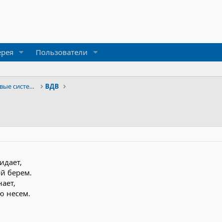
ерея
Пользователи
Силы быстрого реагирования и боевые системы
ВДВ
идает,
ой берем.
нает,
ю несем.