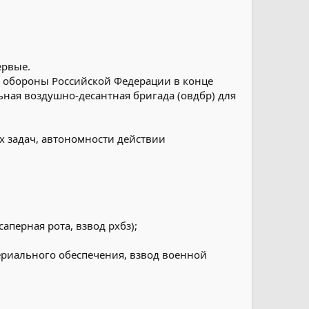
ервые.
а обороны Российской Федерации в конце
ная воздушно-десантная бригада (овдбр) для
х задач, автономности действии
аперная рота, взвод рхбз);
ериального обеспечения, взвод военной