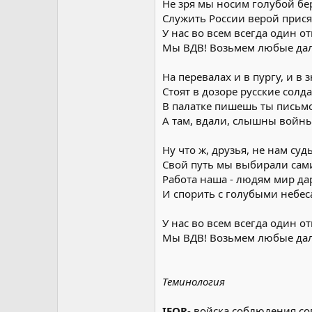
Не зря мы носим голубой бер
Служить России верой прися
У нас во всем всегда один от
Мы ВДВ! Возьмем любые дал
На перевалах и в пургу, и в 
Стоят в дозоре русские солда
В палатке пишешь ты письм
А там, вдали, слышны войны
Ну что ж, друзья, не нам су
Свой путь мы выбирали сам
Работа наша - людям мир да
И спорить с голубыми небес
У нас во всем всегда один от
Мы ВДВ! Возьмем любые дал
Теминология
IFOR
- войска соблюдения с