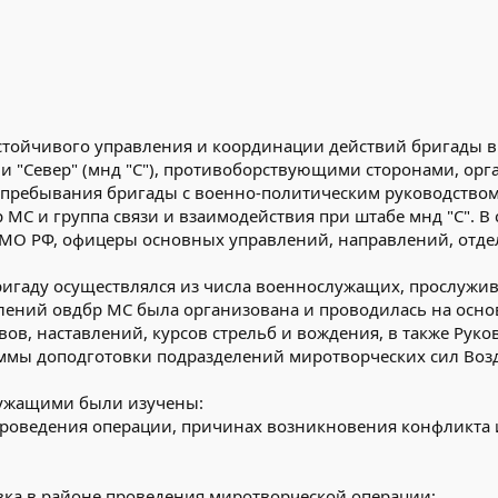
стойчивого управления и координации действий бригады в
 "Север" (мнд "С"), противоборствующими сторонами, орг
в пребывания бригады с военно-политическим руководство
 МС и группа связи и взаимодействия при штабе мнд "С". 
МО РФ, офицеры основных управлений, направлений, отдел
ригаду осуществлялся из числа военнослужащих, прослужи
елений овдбр МС была организована и проводилась на осн
вов, наставлений, курсов стрельб и вождения, в также Рук
аммы доподготовки подразделений миротворческих сил Воз
лужащими были изучены:
проведения операции, причинах возникновения конфликта 
вка в районе проведения миротворческой операции;