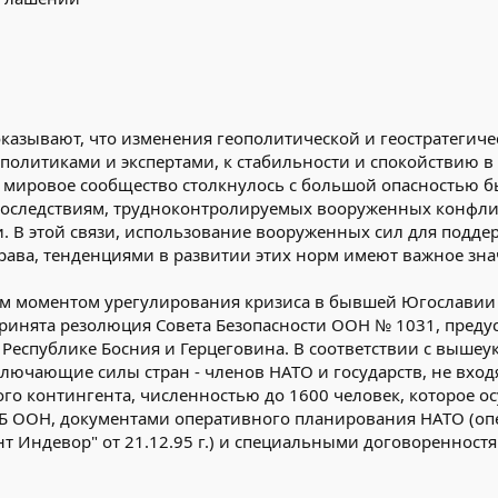
казывают, что изменения геополитической и геостратегичес
олитиками и экспертами, к стабильности и спокойствию в
 мировое сообщество столкнулось с большой опасностью б
последствиям, трудноконтролируемых вооруженных конфл
и. В этой связи, использование вооруженных сил для подд
ава, тенденциями в развитии этих норм имеют важное знач
м моментом урегулирования кризиса в бывшей Югославии 
 принята резолюция Совета Безопасности ООН № 1031, пре
 Республике Босния и Герцеговина. В соответствии с выш
ючающие силы стран - членов НАТО и государств, не вход
ого контингента, численностью до 1600 человек, которое 
Б ООН, документами оперативного планирования НАТО (оп
т Индевор" от 21.12.95 г.) и специальными договоренностя