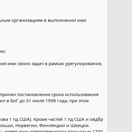
одным организациям в выполнении ими
ми;
я ими своих задач в рамках урегулирования,
 принял постановление срока использования
 в БиГ до 31 июля 1998 года, при этом
ова 1 пд США). Кроме частей 1 пд США и овдбр
 Польши, Норвегии, Финляндии и Швеции.
ы, имеет зону ответственности площадью 1750