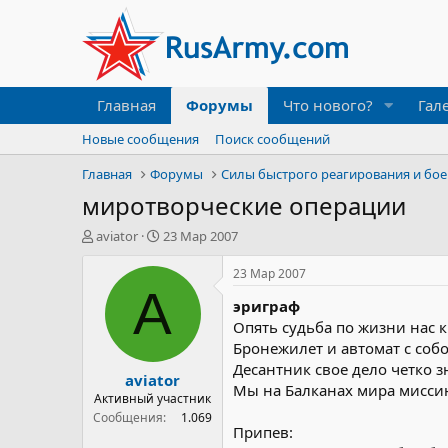
Главная
Форумы
Что нового?
Гал
Новые сообщения
Поиск сообщений
Главная
Форумы
миротворческие операции
А
Д
aviator
23 Мар 2007
в
а
т
т
23 Мар 2007
о
а
A
эриграф
р
н
т
а
Опять судьба по жизни нас к
е
ч
Бронежилет и автомат с соб
м
а
Десантник свое дело четко з
aviator
ы
л
Мы на Балканах мира мисси
а
Активный участник
Сообщения
1.069
Припев: