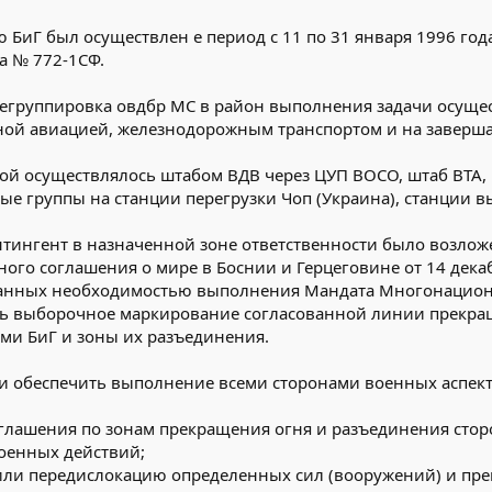
 БиГ был осуществлен е период с 11 по 31 января 1996 го
а № 772-1СФ.
регруппировка овдбр МС в район выполнения задачи осуще
ной авиацией, железнодорожным транспортом и на заверш
й осуществлялось штабом ВДВ через ЦУП ВОСО, штаб ВТА, 
е группы на станции перегрузки Чоп (Украина), станции вы
тингент в назначенной зоне ответственности было возлож
о соглашения о мире в Боснии и Герцеговине от 14 декаб
анных необходимостью выполнения Мандата Многонациона
ь выборочное маркирование согласованной линии прекращ
ми БиГ и зоны их разъединения.
и обеспечить выполнение всеми сторонами военных аспекто
глашения по зонам прекращения огня и разъединения стор
оенных действий;
е или передислокацию определенных сил (вооружений) и п