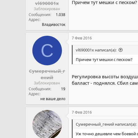
Причем тут мешки с песком?
vl690001x
Заблокирован
Сообщения
1.038
Адрес
Владивосток
7 Фев 2016
С
vl690001x написал(а):
Причем тут мешки с песком?
Сумеречный_г
Регулировка высоты воздушн
ений
балласт - поднялся. Сбил сам
Заблокирован
Сообщения
19
Адрес
не ваше дело
7 Фев 2016
Сумеречный_гений написал(а):
Уж точно дешевле чем боевой 