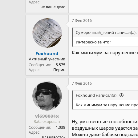
Адрес
не ваше дело
7 Фев 2016
Сумеречный_гений написал(а):
Интересно за что?
Как минимум за нарушение п
Foxhound
Активный участник
Сообщения
5.575
Адрес
Пермь
7 Фев 2016
Foxhound написал(а):
Как минимум за нарушение прав
vl690001x
Ну, умственные способности 
Заблокирован
Сообщения
1.038
воздушных шаров удастся за
Адрес
Можно даже бабаям подсказат
Владивосток