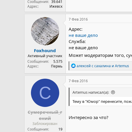
Сообщения
39.641
Адрес
Ижевск
7 Фев 2016
Адрес:
не ваше дело
Служба:
не ваше дело
Foxhound
Может модераторам того, сун
Активный участник
Сообщения
5.575
Р
алексей с сахалина
и
Artemus
Адрес
Пермь
е
а
к
7 Фев 2016
ц
С
и
Artemus написал(а):
и
:
Тему в "Юмор" перенесите, пожа
Сумеречный_г
Интересно за что?
ений
Заблокирован
Сообщения
19