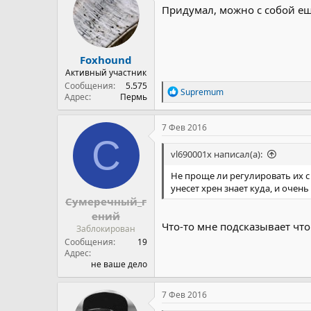
Придумал, можно с собой е
Foxhound
Активный участник
Сообщения
5.575
Р
Supremum
Адрес
Пермь
е
а
к
7 Фев 2016
ц
С
и
vl690001x написал(а):
и
:
Не проще ли регулировать их с
унесет хрен знает куда, и очень
Сумеречный_г
ений
Что-то мне подсказывает чт
Заблокирован
Сообщения
19
Адрес
не ваше дело
7 Фев 2016