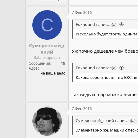
7 Фев 2016
С
Foxhound написал(а):
И сколько будет стоить один 
Сумеречный_г
Уж точно дешевле чем боево
ений
Заблокирован
Сообщения
19
Foxhound написал(а):
Адрес
не ваше дело
Какова вероятность, что ВКС н
Так ведь и шар можно выше п
7 Фев 2016
Сумеречный_гений написал(а):
Элементарно же. Мешки с песк