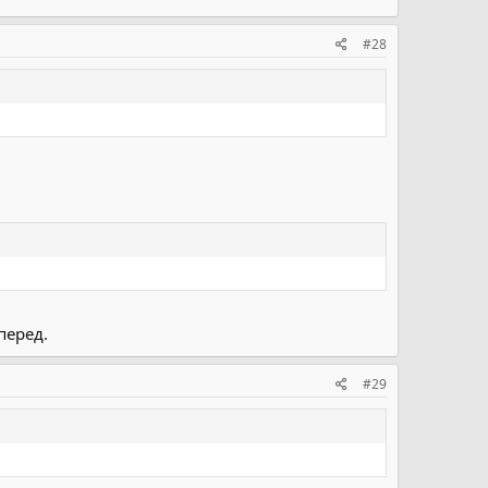
#28
перед.
#29