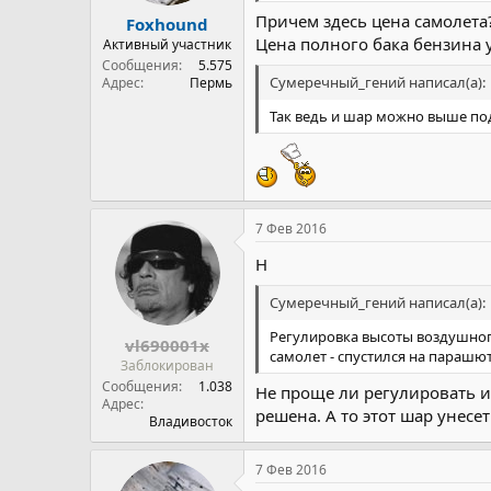
Причем здесь цена самолета
Foxhound
Цена полного бака бензина 
Активный участник
Сообщения
5.575
Сумеречный_гений написал(а):
Адрес
Пермь
Так ведь и шар можно выше подн
7 Фев 2016
Н
Сумеречный_гений написал(а):
Регулировка высоты воздушного
vl690001x
самолет - спустился на парашют
Заблокирован
Сообщения
1.038
Не проще ли регулировать и
Адрес
решена. А то этот шар унесет
Владивосток
7 Фев 2016