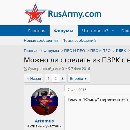
Главная
Форумы
Что нового?
Гал
Новые сообщения
Поиск сообщений
Главная
Форумы
ПВО И ПРО
ПВО и ПРО
ПЗРК
Можно ли стрелять из ПЗРК с
А
Д
Сумеречный_гений
7 Фев 2016
в
а
Назад
1
2
3
Вперёд
т
т
о
а
р
н
7 Фев 2016
т
а
Тему в "Юмор" перенесите, п
е
ч
м
а
ы
л
а
Artemus
Активный участник