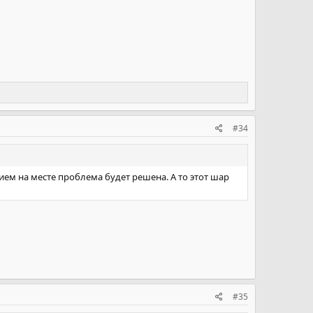
#34
ем на месте проблема будет решена. А то этот шар
#35