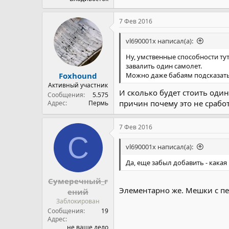
7 Фев 2016
vl690001x написал(а):
Ну, умственные способности ту
завалить один самолет.
Foxhound
Можно даже бабаям подсказать.
Активный участник
И сколько будет стоить оди
Сообщения
5.575
причин почему это не срабо
Адрес
Пермь
7 Фев 2016
С
vl690001x написал(а):
Да, еще забыл добавить - кака
Сумеречный_г
Элементарно же. Мешки с пе
ений
Заблокирован
Сообщения
19
Адрес
не ваше дело