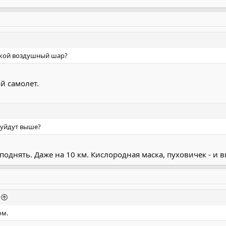
такой воздушный шар?
й самолет.
е уйдут выше?
однять. Даже на 10 км. Кислородная маска, пуховичек - и в
ом.