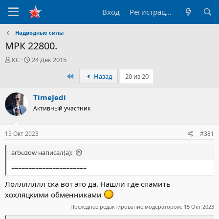
Вход
Регистрация
Надводные силы
МРК 22800.
А
Д
КС
24 Дек 2015
в
а
Первый
Назад
20 из 20
т
т
о
а
р
н
TimeJedi
т
а
Активный участник
е
ч
м
а
ы
л
15 Окт 2023
#381
а
arbuzow написал(а):
======================
Лоллллллл ска вот это да. Нашли где спамить
хохляцкими обменниками
Последнее редактирование модератором:
15 Окт 2023