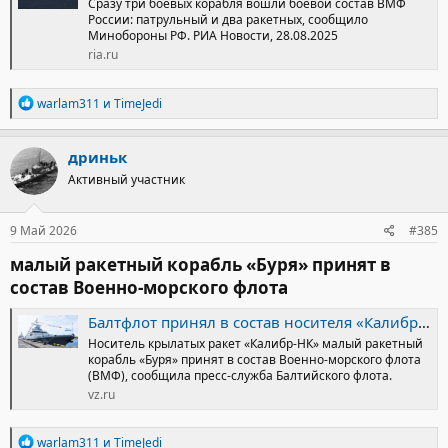
Сразу три боевых корабля вошли боевой состав ВМФ
России: патрульный и два ракетных, сообщило
Минобороны РФ. РИА Новости, 28.08.2025
ria.ru
Р
warlam311
и
TimeJedi
е
а
к
дриньк
ц
Активный участник
и
и
:
9 Май 2026
#385
малый ракетный корабль «Буря» принят в
состав Военно-морского флота​
Балтфлот принял в состав носителя «Калибров» корабль «Буря»
Носитель крылатых ракет «Калибр-НК» малый ракетный
корабль «Буря» принят в состав Военно-морского флота
(ВМФ), сообщила пресс-служба Балтийского флота.
vz.ru
Р
warlam311
и
TimeJedi