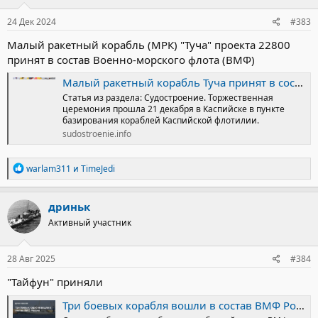
:
24 Дек 2024
#383
Малый ракетный корабль (МРК) "Туча" проекта 22800
принят в состав Военно-морского флота (ВМФ)
Малый ракетный корабль Туча принят в состав Черноморского флота
Статья из раздела: Судостроение. Торжественная
церемония прошла 21 декабря в Каспийске в пункте
базирования кораблей Каспийской флотилии.
sudostroenie.info
Р
warlam311
и
TimeJedi
е
а
к
дриньк
ц
Активный участник
и
и
:
28 Авг 2025
#384
"Тайфун" приняли
Три боевых корабля вошли в состав ВМФ России