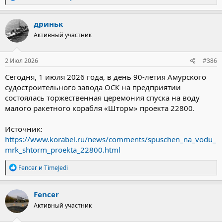
е
а
к
дриньк
ц
Активный участник
и
и
:
2 Июл 2026
#386
Сегодня, 1 июля 2026 года, в день 90-летия Амурского
судостроительного завода ОСК на предприятии
состоялась торжественная церемония спуска на воду
малого ракетного корабля «Шторм» проекта 22800.
Источник:
https://www.korabel.ru/news/comments/spuschen_na_vodu_
mrk_shtorm_proekta_22800.html
Р
Fencer
и
TimeJedi
е
а
к
Fencer
ц
Активный участник
и
и