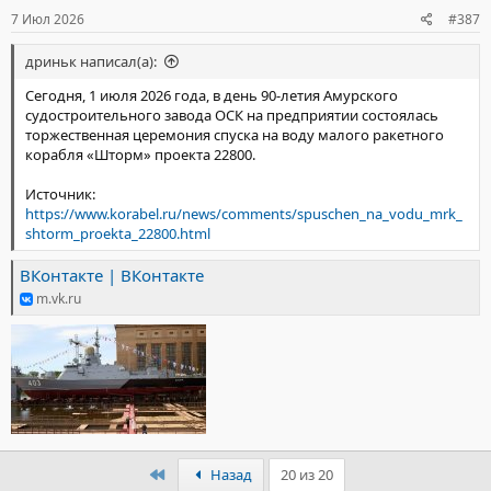
:
7 Июл 2026
#387
дриньк написал(а):
Сегодня, 1 июля 2026 года, в день 90-летия Амурского
судостроительного завода ОСК на предприятии состоялась
торжественная церемония спуска на воду малого ракетного
корабля «Шторм» проекта 22800.
Источник:
https://www.korabel.ru/news/comments/spuschen_na_vodu_mrk_
shtorm_proekta_22800.html
ВКонтакте | ВКонтакте
m.vk.ru
Первый
Назад
20 из 20