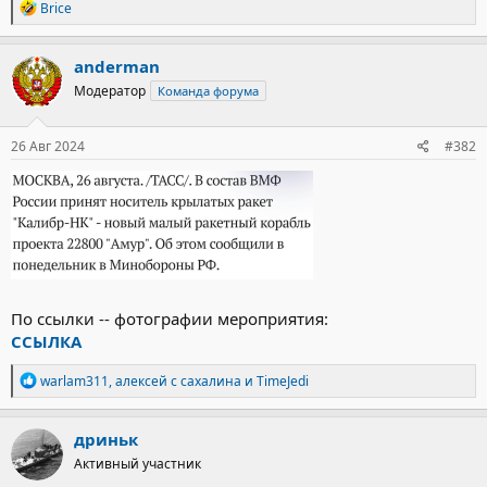
Р
Brice
е
а
к
anderman
ц
Модератор
Команда форума
и
и
:
26 Авг 2024
#382
По ссылки -- фотографии мероприятия:
ССЫЛКА
Р
warlam311
,
алексей с сахалина
и
TimeJedi
е
а
к
дриньк
ц
Активный участник
и
и