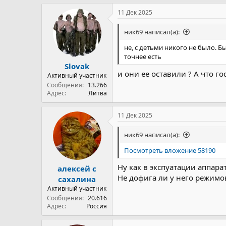
а
к
11 Дек 2025
ц
и
ник69 написал(а):
и
:
не, с детьми никого не было. Б
точнее есть
Slovak
и они ее оставили ? А что г
Активный участник
Сообщения
13.266
Адрес
Литва
11 Дек 2025
ник69 написал(а):
Посмотреть вложение 58190
Ну как в экспуатации аппара
алексей с
Не дофига ли у него режимо
сахалина
Активный участник
Сообщения
20.616
Адрес
Россия