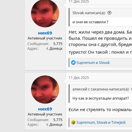
11 Дек 2025
Slovak написал(а):
и они ее оставили ?
Нет, жили через два дома. Б
ник69
была. Пошел ее проводить и
Активный участник
Сообщения
5.775
стороны она с другой, бреде
Адрес
г. Донецк
туристо! Он такой : понял 
Р
Supremum
и
Slovak
е
а
к
11 Дек 2025
ц
и
алексей с сахалина написал(а):
и
:
Ну как в экспуатации аппарат?
ник69
Если не стрелять то нормал
Активный участник
Сообщения
5.775
Р
Supremum
,
Slovak
и
TimeJedi
Адрес
г. Донецк
е
а