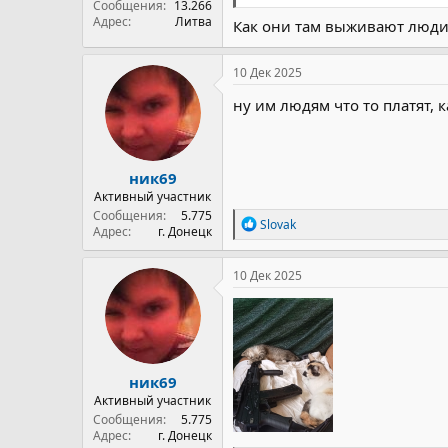
Сообщения
13.266
Адрес
Литва
Как они там выживают люди
10 Дек 2025
ну им людям что то платят, 
ник69
Активный участник
Сообщения
5.775
Р
Slovak
Адрес
г. Донецк
е
а
к
10 Дек 2025
ц
и
и
:
ник69
Активный участник
Сообщения
5.775
Адрес
г. Донецк