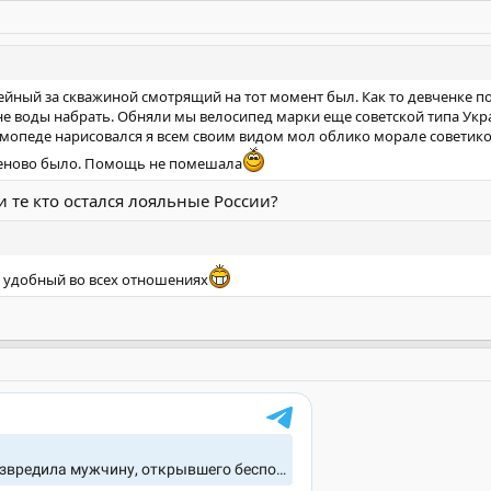
я ейный за скважиной смотрящий на тот момент был. Как то девченке п
не воды набрать. Обняли мы велосипед марки еще советской типа Укра
а мопеде нарисовался я всем своим видом мол облико морале советико
реново было. Помощь не помешала
 те кто остался лояльные России?
, удобный во всех отношениях