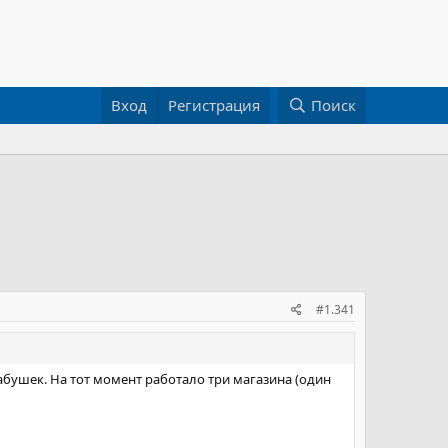
Вход
Регистрация
Поиск
#1.341
абушек. На тот момент работало три магазина (один