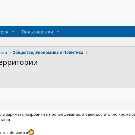
ерея
Пользователи
тика
Общество, Экономика и Политика
ерритории
или заряжать паэрбанки и прочие девайсы, людей достаточно кроме б
тана)
ут же обьявится