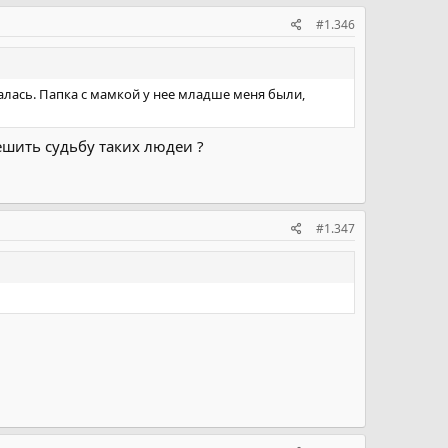
#1.346
валась. Папка с мамкой у нее младше меня были,
решить судьбу таких людеи ?
#1.347