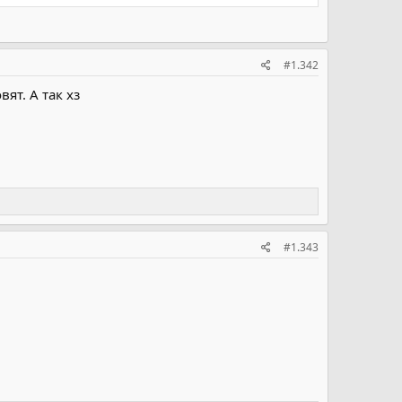
#1.342
ят. А так хз
#1.343