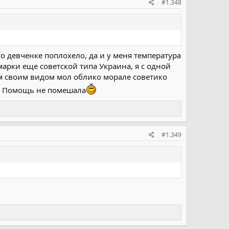
#1.348
о девченке поплохело, да и у меня температура
арки еще советской типа Украина, я с одной
сем своим видом мол облико морале советико
о. Помощь не помешала
#1.349