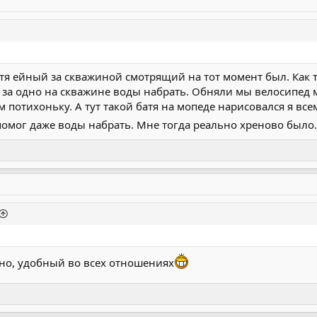
атя ейный за скважиной смотрящий на тот момент был. Как т
 за одно на скважине воды набрать. Обняли мы велосипед м
м потихоньку. А тут такой батя на мопеде нарисовался я в
и помог даже воды набрать. Мне тогда реально хреново был
ьно, удобный во всех отношениях