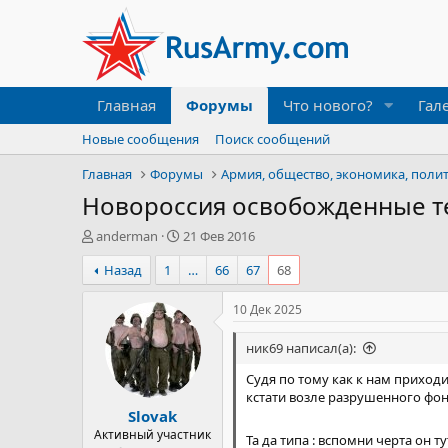
Главная
Форумы
Что нового?
Гал
Новые сообщения
Поиск сообщений
Главная
Форумы
Армия, общество, экономика, поли
Новороссия освобожденные т
А
Д
anderman
21 Фев 2016
в
а
Назад
1
…
66
67
68
т
т
о
а
р
н
10 Дек 2025
т
а
е
ч
ник69 написал(а):
м
а
ы
л
Судя по тому как к нам приход
а
кстати возле разрушенного фон
Slovak
Активный участник
Та да типа : вспомни черта он т