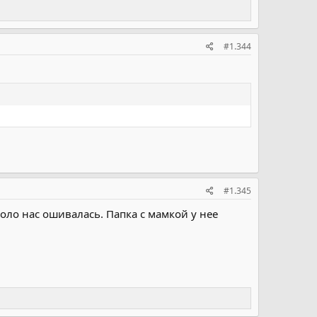
#1.344
#1.345
коло нас ошивалась. Папка с мамкой у нее