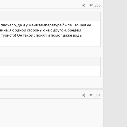
#1.350
оплохело, да и у меня температура была. Пошел ее
ина, я с одной стороны она с другой, бредем
 туристо! Он такой : понял и помог даже воды
#1.351