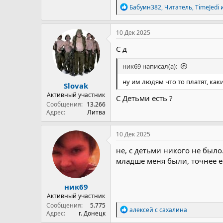
Р
Бабуин382
,
Читатель
,
TimeJedi
и
е
а
к
10 Дек 2025
ц
и
С д
и
:
ник69 написал(а):
ну им людям что то платят, как
Slovak
Активный участник
С Детьми есть ?
Сообщения
13.266
Адрес
Литва
10 Дек 2025
не, с детьми никого не было
младше меня были, точнее е
ник69
Активный участник
Сообщения
5.775
Р
алексей с сахалина
Адрес
г. Донецк
е