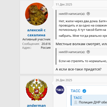
к
11 Дек 2025
ц
и
ник69 написал(а):
и
:
Нет, жили через два дома. Бат
проводить и за одно на скважи
алексей с
потихоньку. А тут такой батя н
сахалина
набрать. Мне тогда реально х
Активный участник
Местные волкам смотрят, или
Сообщения
20.616
Адрес
Россия
ник69 написал(а):
Если не стрелять то нормально
А если все-таки придется?
26 Дек 2025
anderman