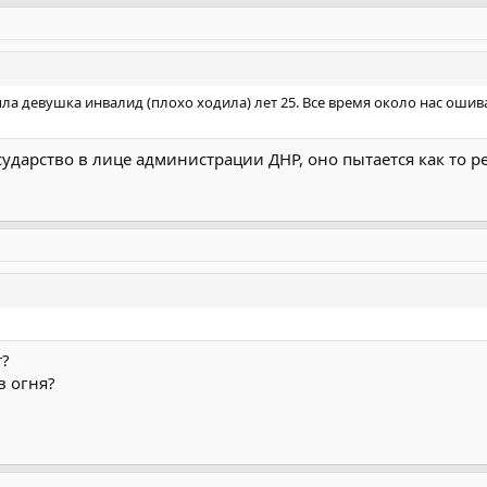
ыла девушка инвалид (плохо ходила) лет 25. Все время около нас оши
осударство в лице администрации ДНР, оно пытается как то 
т?
в огня?