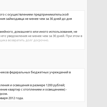
ного с осуществлением предпринимательской
ия займодавца не менее чем за 30 дней до дня
мейного, домашнего или иного использования, не
его уведомления не менее чем за 30 дней. При этом в
щика возвратить долг досрочно.
ько с согласия займодавца.
вору займа, начисленных включительно до дня
говоров займа, кредитных договоров, заключенных
отников федеральных бюджетных учреждений в
ления и освещения в размере 1200 рублей;
ление квартир с отоплением и освещением) -
дком.
варя 2012 года.