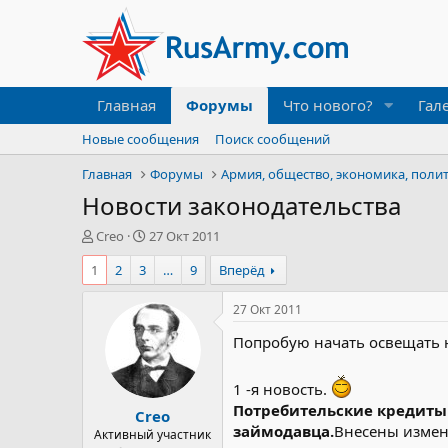
Главная
Форумы
Что нового?
Гал
Новые сообщения
Поиск сообщений
Главная
Форумы
Армия, общество, экономика, поли
Новости законодательства
А
Д
Creo
27 Окт 2011
в
а
1
2
3
…
9
Вперёд
т
т
о
а
р
н
27 Окт 2011
т
а
Попробую начать освещать юр
е
ч
м
а
ы
л
1 -я новость.
а
Потребительские кредиты
Creo
займодавца.
Внесены измене
Активный участник