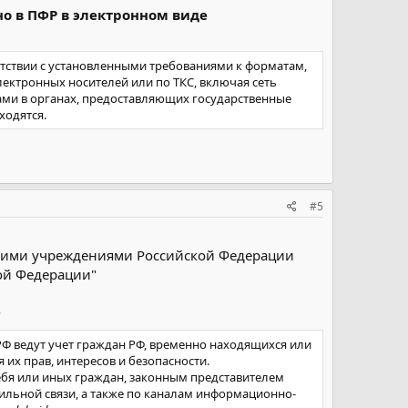
о в ПФР в электронном виде
тствии с установленными требованиями к форматам,
ектронных носителей или по ТКС, включая сеть
ами в органах, предоставляющих государственные
ходятся.
жет финансироваться медицинская помощь,
#5
кими учреждениями Российской Федерации
ой Федерации"
Ф
Ф ведут учет граждан РФ, временно находящихся или
их прав, интересов и безопасности.
ебя или иных граждан, законным представителем
ильной связи, а также по каналам информационно-