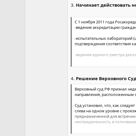
3.
Начинает действовать н
С 1 ноября 2011 года Росаккре
-ведение аккредитации гражда
-испытательных лабораторий (
подтверждения соответствия ка
-ведение единого реестра декла
- формирование и ведение наци
- выдачу изготовленных по еди
4.
Решение Верховного Су
Напомним, что Федеральная слу
Верховный суд РФ признал не
аккредитации".
направления, расположенным сл
Суд установил, что, как след
слева на одном уровне с проезж
предназначенной для встречног
неопределенность в толковании
Суд указал, что названное пол