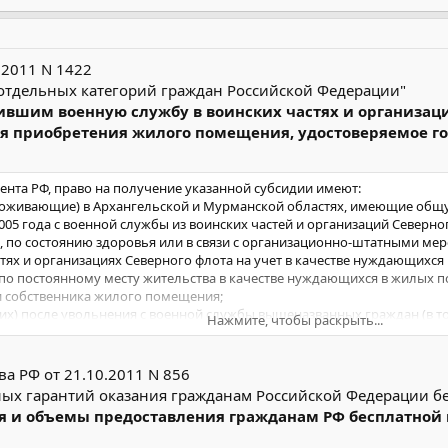
.2011 N 1422
тдельных категорий граждан Российской Федерации"
шим военную службу в воинских частях и организация
ля приобретения жилого помещения, удостоверяемое
дента РФ, право на получение указанной субсидии имеют:
оживающие) в Архангельской и Мурманской областях, имеющие общу
2005 года с военной службы из воинских частей и организаций Северн
, по состоянию здоровья или в связи с организационно-штатными ме
тях и организациях Северного флота на учет в качестве нуждающихся
о постоянному месту жительства в качестве нуждающихся в жилых 
 собственника жилого помещения;
) после увольнения с военной службы вышеназванных граждан (в том
Нажмите, чтобы раскрыть...
 (проживающие) в Архангельской и Мурманской областях и не явля
а РФ от 21.10.2011 N 856
ных гарантий оказания гражданам Российской Федерации б
я и объемы предоставления гражданам РФ бесплатной 