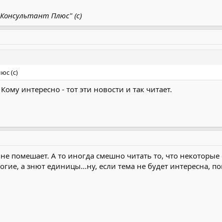
ия решения суда в законную силу.
Консультант Плюс" (с)
юс (с)
 Кому интересно - тот эти новости и так читает.
е помешает. А то иногда смешно читать то, что некоторые 
ие, а знют единицы...ну, если тема не будет интересна, п