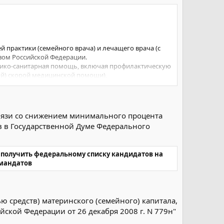
 практики (семейного врача) и лечащего врача (с
твом Российской Федерации.
дико-санитарная помощь, включая профилактическую
й) скорой медицинской помощи),
твляется обеспечение необходимыми лекарственными
уберкулеза, ВИЧ-инфекции и синдрома
вязи со снижением минимального процента
в в Государственной Думе Федерального
 получить федеральному списку кандидатов на
 мандатов
 средств) материнского (семейного) капитала,
ской Федерации от 26 декабря 2008 г. N 779н"