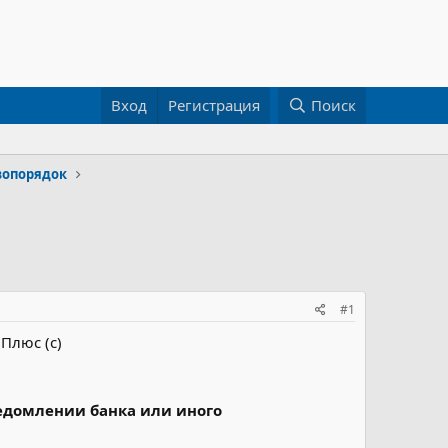
Вход
Регистрация
Поиск
вопорядок
#1
Плюс (с)
едомлении банка или иного