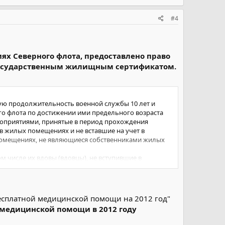
#4
х Северного флота, предоставлено право
 государственным жилищным сертификатом.
ю продолжительность военной службы 10 лет и
ого флота по достижении ими предельного возраста
роприятиями, принятые в период прохождения
 в жилых помещениях и не вставшие на учет в
помещениях, не являющиеся собственниками жилых
 числе их вдовы (вдовцы), не вступившие в
ющиеся собственниками жилых помещений.
есплатной медицинской помощи на 2012 год"
медицинской помощи в 2012 году