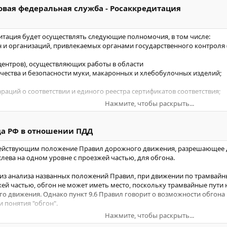
овая федеральная служба - Росаккредитация
дитация будет осуществлять следующие полномочия, в том числе:
н и организаций, привлекаемых органами государственного контроля
центров), осуществляющих работы в области
чества и безопасности муки, макаронных и хлебобулочных изделий;
раций о соответствии и единого реестра сертификатов соответствия;
Нажмите, чтобы раскрыть...
ональной части Единого реестра органов по сертификации и испытате
ной форме бланков сертификатов соответствия.
да РФ в отношении ПДД
жба по аккредитации была образована Указом Президента РФ от 24.0
действующим положение Правил дорожного движения, разрешающее 
ева на одном уровне с проезжей частью, для обгона.
ует из анализа названных положений Правил, при движении по трамва
ей частью, обгон не может иметь место, поскольку трамвайные пути н
о движения. Однако пункт 9.6 Правил говорит о возможности обгона 
 понятия "обгон".
Нажмите, чтобы раскрыть...
ожение пункта 9.6 Правил не отвечает критериям определенности, ясн