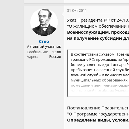
31 Окт 2011
Указ Президента РФ от 24.10
"О жилищном обеспечении о
Военнослужащим, проходив
на получение субсидии д
Creo
Активный участник
Сообщения
1.188
В соответствии с Указом Прези
Адрес
Россия
граждане РФ, проживавшие (пр
более, уволенные до 1 января 
пребывания на военной службе
военной службы в воинских час
муниципальных образованиях п
помещений или членами семьи
члены семей погибших (умерших
повторный брак), проживавшие
Постановление Правительств
"О Программе государствен
Определены виды, услови