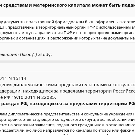
тчатки;
 средствами материнского капитала может быть подан
емы и соединительной ткани;
е другие последствия воздействия внешних причин;
развития);
му документы в электронной форме должны быть оформлены в соотве
арушения;
ЦП, представлены в территориальный орган ПФР с использованием эл
овой период и аборты;
 документы могут запрашиваться ПФР и его территориальными орган
ющие у детей в перинатальный период.
органах и организациях, в распоряжении которых такие документы на
ции базовой программы обязательного медицинского страхования мо
в том числе детских и для детей с родителями.
ультант Плюс (с)
:study:
2011 N 15114
дения дипломатическими представительствами и консульс
едерации, находящихся за пределами территории Российск
 РФ 19.10.2011 N 22085.
 граждан РФ, находящихся за пределами территории Р
ам дипломатические представительства и консульские учреждения Р
итории соответствующего консульского округа, в целях обеспечения 
яется на основании заявления, поданного гражданином в отношении с
е подается лично либо направляется по каналам почтовой или факсим