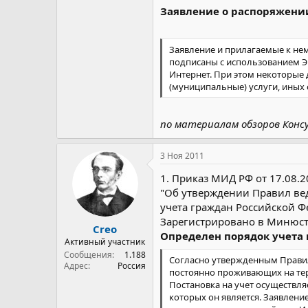
болезни кожи и подкожной кле
Заявление о распоряжении
болезни костно-мышечной сист
травмы, отравления и некоторы
врожденные аномалии (пороки 
Заявление и прилагаемые к не
деформации и хромосомные н
подписаны с использованием Э
беременность, роды, послерод
Интернет. При этом некоторые
отдельные состояния, возника
(муниципальные) услуги, иных 
Кроме того, в рамках реализа
предоставляемая в санаториях, 
по материалам обзоров Конс
3 Ноя 2011
1. Приказ МИД РФ от 17.08.
"Об утверждении Правил ве
учета граждан Российской Ф
Зарегистрировано в Минюсте
Creo
Определен порядок учета
Активный участник
Сообщения
1.188
Согласно утвержденным Правил
Адрес
Россия
постоянно проживающих на терр
Постановка на учет осуществл
которых он является. Заявлени