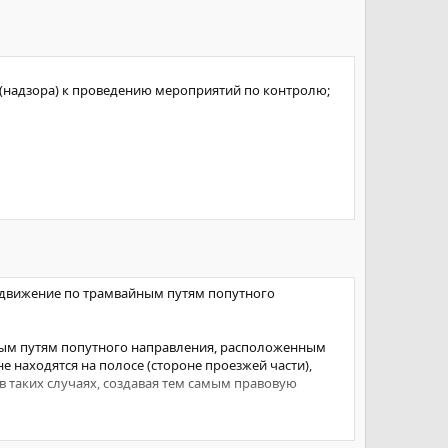
 (надзора) к проведению мероприятий по контролю;
льных лабораторий (центров) ТС;
1.2011 N 86 "О единой национальной системе
движение по трамвайным путям попутного
йным путям попутного направления, расположенным
е находятся на полосе (стороне проезжей части),
в таких случаях, создавая тем самым правовую
ости и недвусмысленности и признал его