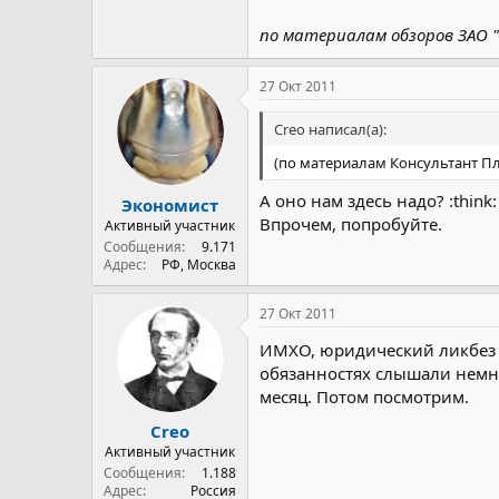
недействующим со дня вступлен
по материалам обзоров ЗАО "
27 Окт 2011
Creo написал(а):
(по материалам Консультант Пл
А оно нам здесь надо? :think:
Экономист
Впрочем, попробуйте.
Активный участник
Сообщения
9.171
Адрес
РФ, Москва
27 Окт 2011
ИМХО, юридический ликбез н
обязанностях слышали немног
месяц. Потом посмотрим.
Creo
Активный участник
Сообщения
1.188
Адрес
Россия