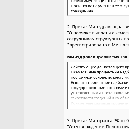
телекоммуникационной сети И
Постановка на учет или ее отс
гражданина.
2. Приказ Минздравсоцразви
"О порядке выплаты ежемес
сотрудникам структурных п
Зарегистрировано в Минюсте
Минздравсоцразвития РФ р
Действующие до настоящего вр
Ежемесячные процентные надба
постоянной основе, по месту и
Выплаты процентной надбавки 
государственными органами и о
утвержденными Постановлением 
секретности сведений и их объ
Конкретные размеры процентны
Сотрудникам структурных подр
ежемесячная процентная надба
должен быть утвержден приказ
3. Приказ Минтранса РФ от 0
"Об утверждении Положения