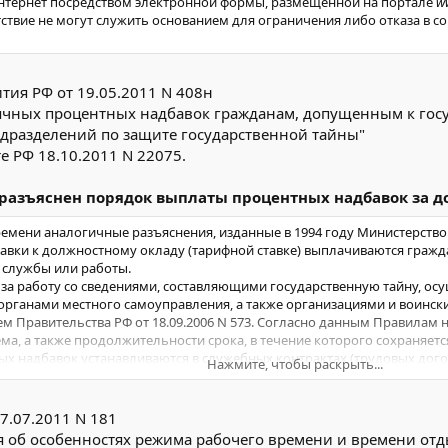
нтернет посредством электронной формы, размещенной на портале
w
утствие не могут служить основанием для ограничения либо отказа в 
тия РФ от 19.05.2011 N 408н
ячных процентных надбавок гражданам, допущенным к госу
одразделений по защите государственной тайны"
 РФ 18.10.2011 N 22075.
азъяснен порядок выплаты процентных надбавок за до
емени аналогичные разъяснения, изданные в 1994 году Министерство
вки к должностному окладу (тарифной ставке) выплачиваются гражд
х службы или работы.
за работу со сведениями, составляющими государственную тайну, ос
рганами местного самоуправления, а также организациями и воински
Правительства РФ от 18.09.2006 N 573. Согласно данным Правилам н
ема, а также продолжительности срока, в течение которого сохраняетс
х надбавок устанавливаются в служебных контрактах (трудовых дого
Нажмите, чтобы раскрыть...
азделений по защите государственной тайны дополнительно к указа
вка за стаж работы. Перечень структурных подразделений и отдельн
ом (распоряжением, указом).
7.07.2011 N 181
 об особенностях режима рабочего времени и времени отд