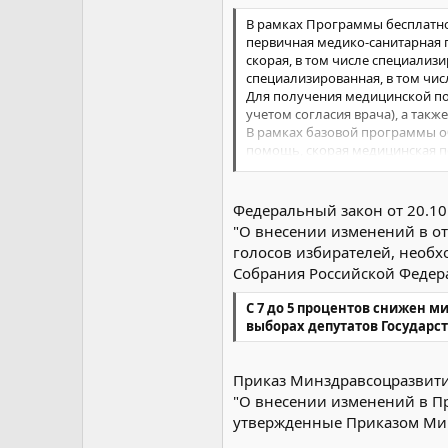
В рамках Программы бесплатно
первичная медико-санитарная
скорая, в том числе специализ
специализированная, в том чи
Для получения медицинской пом
учетом согласия врача), а так
В рамках базовой программы о
помощь, скорая медицинская п
специализированная (за исклю
препаратами в соответствии с 
инфекционные и паразитарные 
Федеральный закон от 20.10
приобретенного иммунодефици
"О внесении изменений в о
новообразования;
голосов избирателей, необх
болезни эндокринной системы;
Собрания Российской Федер
расстройства питания и наруше
болезни нервной системы;
С 7 до 5 процентов снижен 
болезни крови, кроветворных о
выборах депутатов Государс
отдельные нарушения, вовлек
болезни глаза и его придаточн
болезни уха и сосцевидного отр
Приказ Минздравсоцразвития
болезни системы кровообраще
"О внесении изменений в Пр
болезни органов дыхания;
болезни органов пищеварения;
утвержденные Приказом Мини
болезни мочеполовой системы