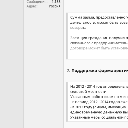
Сообщения
1.188
Адрес
Россия
Сумма займа, предоставленног
деятельности,
может быть воз
возврата
Заемщик-гражданин получил пр
связанного с предпринимательс
договоре может быть установл
Сумма займа, предоставленного
В случае досрочного возврата 
2.
Поддержка фармацевтич
возврата суммы займа полность
Действие новых положений да
На 2012 - 2014 год определен
до дня вступления Закона в сил
сельской местности
Указанным работникам по мест
- в период 2012 - 2014 годов 
- в 2012 году (лицам, имеющим
единовременную денежную выпл
Указанные меры социальной по