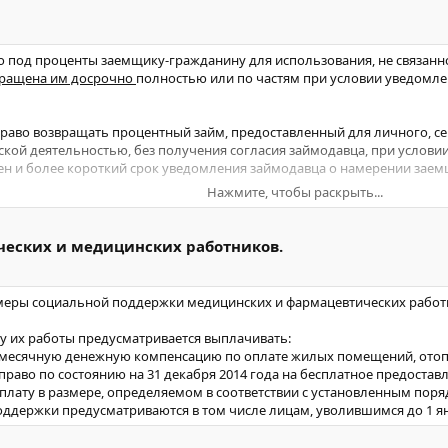
о под проценты заемщику-гражданину для использования, не связан
вращена им досрочно
полностью или по частям при условии уведомлен
аво возвращать процентный займ, предоставленный для личного, се
кой деятельностью, без получения согласия займодавца, при условии 
ен и более короткий срок уведомления займодавца о намерении заем
Нажмите, чтобы раскрыть...
 под проценты в иных случаях, может быть возвращена досрочно тол
займодавец имеет право на получение с заемщика процентов по дого
еских и медицинских работников.
ю или ее части.
нного Закона
распространяется
на правоотношения, возникшие из до
ы меры социальной поддержки медицинских и фармацевтических раб
у.
у их работы предусматривается выплачивать:
ежемесячную денежную компенсацию по оплате жилых помещений, отоп
 право по состоянию на 31 декабря 2014 года на бесплатное предостав
ату в размере, определяемом в соответствии с установленным поря
ддержки предусматриваются в том числе лицам, уволившимся до 1 ян