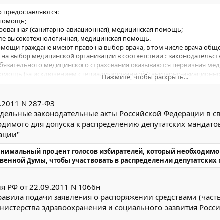
 предоставляются:
 помощь;
ированная (санитарно-авиационная), медицинская помощь;
сле высокотехнологичная, медицинская помощь.
ощи граждане имеют право на выбор врача, в том числе врача общей
же на выбор медицинской организации в соответствии с законодательс
бязательного медицинского страхования оказываются первичная ме
омощь (за исключением специализированной (санитарно-авиационно
Нажмите, чтобы раскрыть...
чением высокотехнологичной) медицинская помощь, а также осущес
законодательством Российской Федерации в следующих случаях:
болезни, за исключением болезней, передающихся половым путем, т
.2011 N 287-ФЗ
та;
тдельные законодательные акты Российской Федерации в с
одимого для допуска к распределению депутатских мандато
ации"
ния обмена веществ;
минимальный процент голосов избирателей, который необходимо
рганов;
твенной Думы, чтобы участвовать в распределении депутатских
ающие иммунный механизм;
ого аппарата;
остка;
 РФ от 22.09.2011 N 1066н
ния;
авила подачи заявления о распоряжении средствами (частью
стерства здравоохранения и социального развития Россий
;