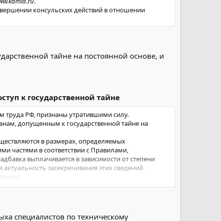
ww.kdmid.ru
.
совершении консульских действий в отношении
дарственной тайне на постоянной основе, и
ступ к государственной тайне
м труда РФ, признаны утратившими силу.
анам, допущенным к государственной тайне на
уществляются в размерах, определяемых
ми частями в соответствии с Правилами,
адбавка выплачивается в зависимости от степени
я актуальность засекречивания этих сведений.
ворах).
нной выше надбавке устанавливается дополнительная
ых должностей по защите государственной тайны
ыха специалистов по техническому