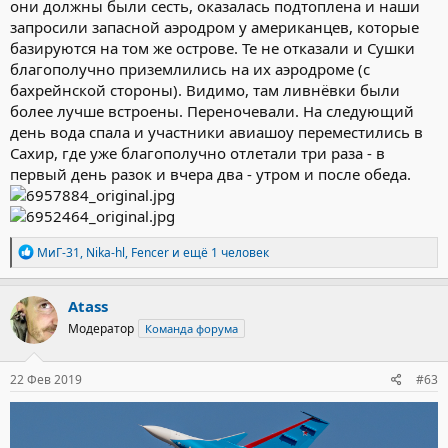
они должны были сесть, оказалась подтоплена и наши
запросили запасной аэродром у американцев, которые
базируются на том же острове. Те не отказали и Сушки
благополучно приземлились на их аэродроме (с
бахрейнской стороны). Видимо, там ливнёвки были
более лучше встроены. Переночевали. На следующий
день вода спала и участники авиашоу переместились в
Сахир, где уже благополучно отлетали три раза - в
первый день разок и вчера два - утром и после обеда.
Р
МиГ-31
,
Nika-hl
,
Fencer
и ещё 1 человек
е
а
к
Atass
ц
Модератор
Команда форума
и
и
:
22 Фев 2019
#63