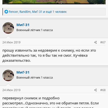
Р
Fencer
,
Rand0m
,
МиГ-31
и ещё 1 человек
е
а
к
МиГ-31
ц
Военный лётчик 1 класса
и
и
:
24 Июн 2019
#67
прошу извинить за недоверие к снимку, но если это
действительно так, то я бы так не смог. Кучёвка
доказательство.
МиГ-31
Военный лётчик 1 класса
24 Июн 2019
#68
перевернул снимок и подробно
рассмотрел...Однозначно, это не обратная петля. Если
перевёрнутый горизонтальный полёт - мал расход