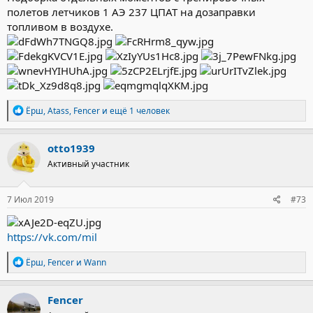
полетов летчиков 1 АЭ 237 ЦПАТ на дозаправки
топливом в воздухе.
Р
Ёрш
,
Atass
,
Fencer
и ещё 1 человек
е
а
к
otto1939
ц
Активный участник
и
и
:
7 Июл 2019
#73
https://vk.com/mil
Р
Ёрш
,
Fencer
и
Wann
е
а
к
Fencer
ц