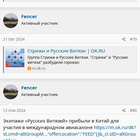
Fencer
Активный участник
21 Окт 2024
#79
Стрижи и Русские Витязи | OK.RU
Группа Стрижи и Русские Витязи. "Стрижи" и "Русские
витязи" разбудили горожан
m.ok.ru
Fencer
Активный участник
12 Ноя 2024
#80
Экипажи «Русских Витязей» прибыли в Китай для
участия в международном авиасалоне
https://m.ok.ru/dk?
st.cmd=altGroupM..."offerLocation":"FEED"}]&_cl.sID=altGrou