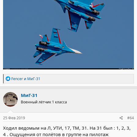
Р
Fencer
и
МиГ-31
е
а
к
МиГ-31
ц
Военный лётчик 1 класса
и
и
:
25 Фев 2019
#64
Ходил ведомым на Л, УТИ, 17, ТМ, 31. На 31 был : 1, 2, 3,
4 . Ощущения от полётов в группе на пилотаж