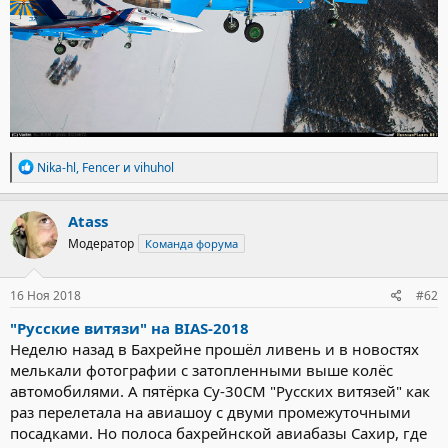
Р
Nika-hl
,
Fencer
и
vihuhol
е
а
к
Atass
ц
Модератор
Команда форума
и
и
:
16 Ноя 2018
#62
"Русские витязи" на BIAS-2018
Неделю назад в Бахрейне прошёл ливень и в новостях
мелькали фотографии с затопленными выше колёс
автомобилями. А пятёрка Су-30СМ "Русских витязей" как
раз перелетала на авиашоу с двуми промежуточными
посадками. Но полоса бахрейнской авиабазы Сахир, где