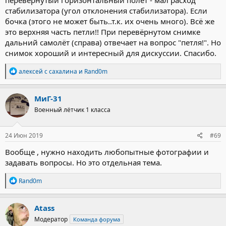
стабилизатора (угол отклонения стабилизатора). Если
бочка (этого не может быть..т.к. их очень много). Всё же
это верхняя часть петли!! При перевёрнутом снимке
дальний самолёт (справа) отвечает на вопрос "петля!". Но
снимок хороший и интересный для дискуссии. Спасибо.
Р
алексей с сахалина
и
Rand0m
е
а
к
МиГ-31
ц
Военный лётчик 1 класса
и
и
:
24 Июн 2019
#69
Вообще , нужно находить любопытные фотографии и
задавать вопросы. Но это отдельная тема.
Р
Rand0m
е
а
к
Atass
ц
Модератор
Команда форума
и