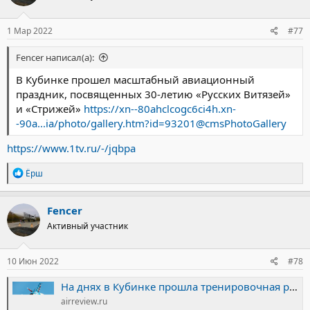
1 Мар 2022
#77
Fencer написал(а):
В Кубинке прошел масштабный авиационный
праздник, посвященных 30-летию «Русских Витязей»
и «Стрижей»
https://xn--80ahclcogc6ci4h.xn-
-90a...ia/photo/gallery.htm?id=93201@cmsPhotoGallery
https://www.1tv.ru/-/jqbpa
Р
Ёрш
е
а
к
Fencer
ц
Активный участник
и
и
:
10 Июн 2022
#78
На днях в Кубинке прошла тренировочная репетиция пилотажной группы «Русские Витязи» к выступлению 12 июня в Сургуте.
airreview.ru