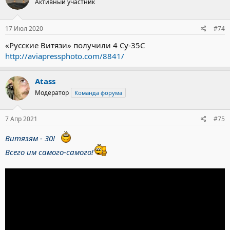
Активный участник
и
и
:
17 Июл 2020
#74
«Русские Витязи» получили 4 Су-35С
http://aviapressphoto.com/8841/
Atass
Модератор
Команда форума
7 Апр 2021
#75
Витязям - 30!
Всего им самого-самого!