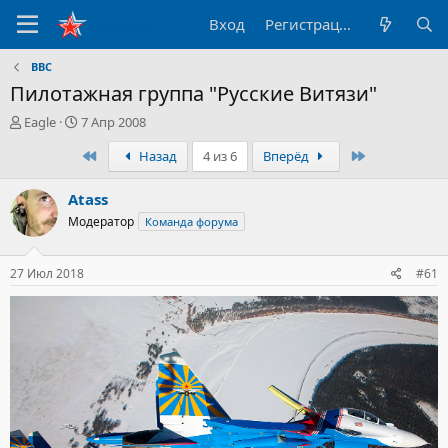
Вход
Регистрация
ВВС
Пилотажная группа "Русские Витязи"
А
Д
Eagle
7 Апр 2008
в
а
Первый
Последний
Назад
4 из 6
Вперёд
т
т
о
а
р
н
Atass
т
а
Модератор
Команда форума
е
ч
м
а
ы
л
27 Июл 2018
#61
а