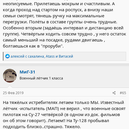
неописуемые. Прилетаешь мокрым и счастливым. А
когда проход над стартом на роспуск, а внизу наши
семьи смотрят, тянешь ручку на максимальные
перегрузки. Полёты в составе группы очень трудные.
Особенно вторым (задаёшь интервал и дистанцию всей
группе). Четвёртым ходить совсем трудно , у него остаток
самый меньший на посадке, рудами двигаешь ,
болтаешься как в "проруби".
Р
алексей с сахалина
,
Atass
и
Витасей
е
а
к
МиГ-31
ц
Военный лётчик 1 класса
и
и
:
25 Фев 2019
#65
На тяжёлых истребителях летаем только МЫ. Известный
лётчик -испытатель (МАП) не верил , что военные освоят
пилотаж на Су-27 четвёркой (в одном из док. фильмов
он об этом говорит). Летаем!! На Ту-128 пробывал
подходить близко..страшно. Тяжело.