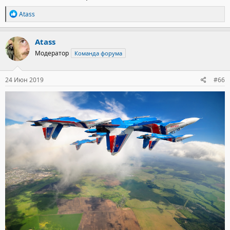
Р
Atass
е
а
к
Atass
ц
Модератор
Команда форума
и
и
:
24 Июн 2019
#66