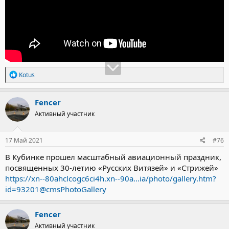
Р
Kotus
е
а
к
Fencer
ц
Активный участник
и
и
:
17 Май 2021
#76
В Кубинке прошел масштабный авиационный праздник,
посвященных 30-летию «Русских Витязей» и «Стрижей»
https://xn--80ahclcogc6ci4h.xn--90a...ia/photo/gallery.htm?
id=93201@cmsPhotoGallery
Fencer
Активный участник