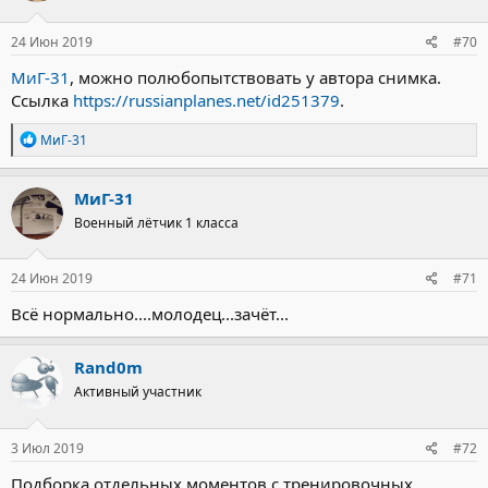
и
:
24 Июн 2019
#70
МиГ-31
, можно полюбопытствовать у автора снимка.
Ссылка
https://russianplanes.net/id251379
.
Р
МиГ-31
е
а
к
МиГ-31
ц
Военный лётчик 1 класса
и
и
:
24 Июн 2019
#71
Всё нормально....молодец...зачёт...
Rand0m
Активный участник
3 Июл 2019
#72
Подборка отдельных моментов с тренировочных