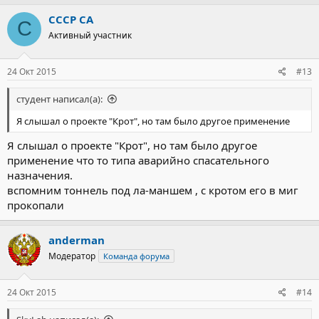
а
к
СССР СА
С
ц
Активный участник
и
и
:
24 Окт 2015
#13
студент написал(а):
Я слышал о проекте "Крот", но там было другое применение
Я слышал о проекте "Крот", но там было другое
применение что то типа аварийно спасательного
назначения.
вспомним тоннель под ла-маншем , с кротом его в миг
прокопали
anderman
Модератор
Команда форума
24 Окт 2015
#14