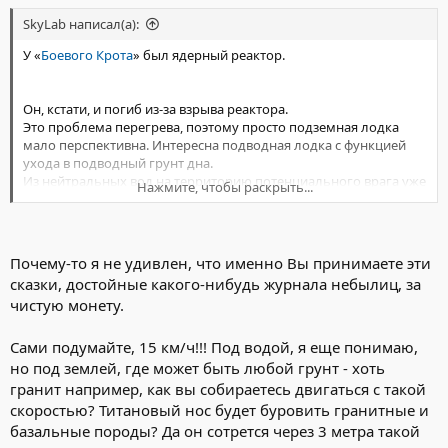
SkyLab написал(а):
У «
Боевого Крота
» был ядерный реактор.
Он, кстати, и погиб из-за взрыва реактора.
Это проблема перегрева, поэтому просто подземная лодка
мало перспективна. Интересна подводная лодка с функцией
ухода в подводный грунт дна.
Из нейтральных вод на территорию потенциального врага уже
Нажмите, чтобы раскрыть...
можно под грунтом водоема идти, а для пополнения воздуха
приподниматься на уровень дна и закачивать воду, из которой
и добывается кислород.
Почему-то я не удивлен, что именно Вы принимаете эти
сказки, достойные какого-нибудь журнала небылиц, за
чистую монету.
Сами подумайте, 15 км/ч!!! Под водой, я еще понимаю,
но под землей, где может быть любой грунт - хоть
гранит например, как вы собираетесь двигаться с такой
скоростью? Титановый нос будет буровить гранитные и
базальные породы? Да он сотрется через 3 метра такой