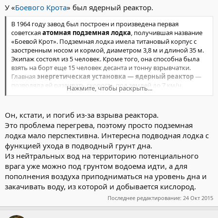
https://ru.wikipedia.org/wiki/Подземная_лодка
У «
Боевого Крота
» был ядерный реактор.
В 1964 году завод был построен и произведена первая
советская
атомная подземная лодка
, получившая название
«Боевой Крот». Подземная лодка имела титановый корпус с
заостренным носом и кормой, диаметром 3,8 м и длиной 35 м.
Экипаж состоял из 5 человек. Кроме того, она способна была
взять на борт еще 15 человек десанта и тонну взрывчатки.
Главная
энергетическая установка — ядерный реактор
—
позволяла ей развивать скорость под землей до 7 км/ч.
Нажмите, чтобы раскрыть...
http://topwar.ru/888-podzemnye-lodki.html
Он, кстати, и погиб из-за взрыва реактора.
Это проблема перегрева, поэтому просто подземная
лодка мало перспективна. Интересна подводная лодка с
функцией ухода в подводный грунт дна.
Из нейтральных вод на территорию потенциального
врага уже можно под грунтом водоема идти, а для
пополнения воздуха приподниматься на уровень дна и
закачивать воду, из которой и добывается кислород.
Последнее редактирование:
24 Окт 2015