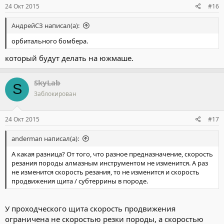
24 Окт 2015
#16
АндрейСЗ написал(а):
орбитального бомбера.
который будут делать на южмаше.
SkyLab
S
Заблокирован
24 Окт 2015
#17
anderman написал(а):
А какая разница? От того, что разное предназначение, скорость
резания породы алмазным инструментом не изменится. А раз
не изменится скорость резания, то не изменится и скорость
продвижения щита / субтеррины в породе.
У проходческого щита скорость продвижения
ограничена не скоростью резки породы, а скоростью