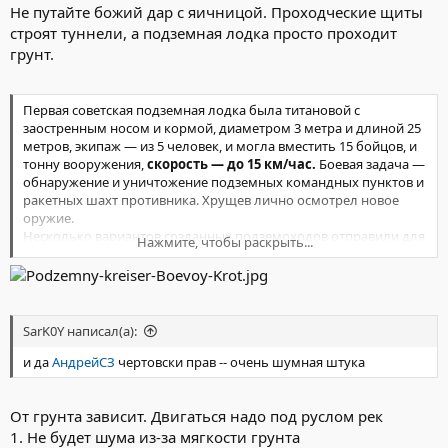
Не путайте божий дар с яичницой. Проходческие щиты
Соответствующие значения этих же показателей для больших
строят туннели, а подземная лодка просто проходит
проходческих щитов на проходке перегонных тоннелей более
60-70 м в месяц и 1240 м (готового тоннеля) в месяц
грунт.
(Ленинградский метрополитен).
http://www.mining-enc.ru/p/proxodcheskij-schit/
Первая советская подземная лодка была титановой с
заостренным носом и кормой, диаметром 3 метра и длиной 25
метров, экипаж — из 5 человек, и могла вместить 15 бойцов, и
тонну вооружения,
скорость — до 15 км/час.
Боевая задача —
обнаружение и уничтожение подземных командных пунктов и
ракетных шахт противника. Хрущев лично осмотрел новое
оружие.
Несколько вариантов созданных подземоходов отправили для
Нажмите, чтобы раскрыть...
испытаний в Уральские горы. Первый цикл прошел удачно –
подземная лодка со скоростью пешехода уверенно проделала
ход с одного склона горы на другой. О чем, естественно, тут же
было доложено правительству.
SarK0Y написал(а):
http://joy4mind.com/?p=8084#ixzz3pR3IMVB6
и да
АндрейСЗ
чертовски прав -- очень шумная штука
От грунта зависит. Двигаться надо под руслом рек
1. Не будет шума из-за мягкости грунта