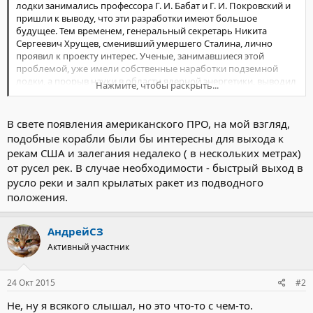
лодки занимались профессора Г. И. Бабат и Г. И. Покровский и
пришли к выводу, что эти разработки имеют большое
будущее. Тем временем, генеральный секретарь Никита
Сергеевич Хрущев, сменивший умершего Сталина, лично
проявил к проекту интерес. Ученые, занимавшиеся этой
проблемой, уже имели собственные наработки подземной
лодки, а прорыв науки в области ядерной энергетики, выводил
Нажмите, чтобы раскрыть...
проект на новую ступень технологического развития —
создания атомной подземной лодки. Для их серийного
производства стране срочно требовался завод, и в 1962 году по
В свете появления американского ПРО, на мой взгляд,
приказу Хрущева на Украине, в местечке Громовка начинают
подобные корабли были бы интересны для выхода к
строительство стратегического завода по производству
рекам США и залегания недалеко ( в нескольких метрах)
подземных лодок, а Хрущев дает публичное обещание
от русел рек. В случае необходимости - быстрый выход в
«достать империалистов не только из космоса, но и из-под
русло реки и залп крылатых ракет из подводного
земли». В 1964 году завод был построен и произведена первая
советская атомная подземная лодка, получившая название
положения.
«Боевой Крот». Подземная лодка имела титановый корпус с
заостренным носом и кормой, диаметром 3,8 м и длиной 35 м.
АндрейСЗ
Экипаж состоял из 5 человек. Кроме того, она способна была
взять на борт еще 15 человек десанта и тонну взрывчатки.
Активный участник
Главная энергетическая установка — ядерный реактор —
позволяла ей развивать скорость под землей до 7 км/ч. Ее
боевая задача состояла в уничтожении подземных командных
24 Окт 2015
#2
пунктов и ракетных шахт противника. Высказывались идеи о
Не, ну я всякого слышал, но это что-то с чем-то.
возможности доставки таких «субтерин», специально