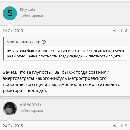
SkyLab
S
Заблокирован
24 Окт 2015
#18
SarK0Y написал(а):
ну, каковы были мощность и тип реактора??? Посчитайте смеха
ради отношение плотности воздуха(воды) к плотности грунта.
Зачем, что за глупость? Вы бы уж тогда сравнили
энергозатраты какого-нибудь метростроевского
проходческого щита с мощностью штатного атомного
реактора с подлодок
vl690001x
Заблокирован
24 Окт 2015
#19