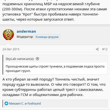
подземных хранилищ МБР на недосягаемой глубине
(200-300м). После атаки супостатскими нюками эта самая
установка "Крот" быстро пробивала наверх тоннели-
шахты, через которые запускался ответ.
anderman
Модератор
Команда форума
24 Окт 2015
#12
SkyLab написал(а):
Проходческие щиты строят туннели, а подземная лодка просто
проходит грунт.
А кто убирал за ней породу? Тоннель чистый, значит
породу куда-то вывозили. О чём это говорит? О том, что
кроме субтеррины работал целый трест с самосвалами,
складами ГСМ и общежитиями для рабочих.
Р
Михаил С.
и
Foxhound
е