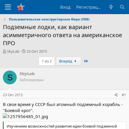
Вход
Регистрация
Пользовательское конструкторское бюро (ПКБ)
Подземные лодки, как вариант
асимметричного ответа на американское
ПРО
А
Д
SkyLab
23 Окт 2015
в
а
Последний
1 из 2
Вперёд
т
т
о
а
р
н
SkyLab
S
т
а
Заблокирован
е
ч
м
а
ы
л
23 Окт 2015
#1
а
В свое время у СССР был атомный подземный корабль -
"Боевой крот".
Изучением возможностей развития идеи боевой подземной