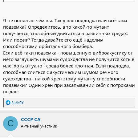
Я не понял ап чём вы. Так у вас подлодка или всё-таки
подземка? Определитесь, а то какой-то мутант
получается, способный двигаться в различных средах.
Или пофиг? Тогда давайте его ещё наделим
способностями орбитального бомбера.
Если всё-таки подземка - повышенную виброакустику от
него заглушить шумами судоходства не получится хоть в
иле, хоть в гуано - среда более плотная. Если подлодка,
способная слиться с акустическим шумом речного
судоходства - на кой хрен этому мутанту способности
подземки? Один хрен при закапывании себя с потрохами
выдаст.
Р
SarK0Y
е
а
к
СССР СА
С
ц
Активный участник
и
и
: