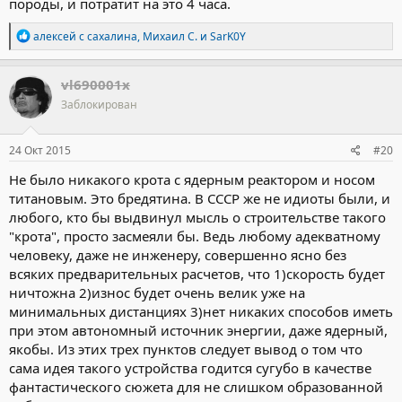
породы, и потратит на это 4 часа.
Р
алексей с сахалина
,
Михаил С.
и
SarK0Y
е
а
к
vl690001x
ц
Заблокирован
и
и
:
24 Окт 2015
#20
Не было никакого крота с ядерным реактором и носом
титановым. Это бредятина. В СССР же не идиоты были, и
любого, кто бы выдвинул мысль о строительстве такого
"крота", просто засмеяли бы. Ведь любому адекватному
человеку, даже не инженеру, совершенно ясно без
всяких предварительных расчетов, что 1)скорость будет
ничтожна 2)износ будет очень велик уже на
минимальных дистанциях 3)нет никаких способов иметь
при этом автономный источник энергии, даже ядерный,
якобы. Из этих трех пунктов следует вывод о том что
сама идея такого устройства годится сугубо в качестве
фантастического сюжета для не слишком образованной