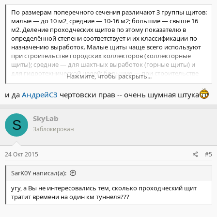
По размерам поперечного сечения различают 3 группы щитов:
малые — до 10 м2, средние — 10-16 м2; большие — свыше 16
м2. Деление проходческих щитов по этому показателю в
определённой степени соответствует и их классификации по
назначению выработок. Малые щиты чаще всего используют
при строительстве городских коллекторов (коллекторные
щиты); средние — для шахтных выработок (горные щиты) и
для гидротехнической целей; большие — при строительстве
Нажмите, чтобы раскрыть...
железнодорожных, автодорожных тоннелей и
метрополитенов, капитальных выработок шахт, а также
и да
АндрейСЗ
чертовски прав -- очень шумная штука
крупных гидротехнических тоннелей. На строительстве шахт в
Подмосковном угольном бассейне проходческим щитом
пройдено в сложных гидрогеологических условиях свыше 20
SkyLab
S
км магистральных штреков (1987). Протяжённость возводимых
Заблокирован
с помощью проходческих щитов коллекторных тоннелей в
CCCP, как правило, в обводнённых песчаных и глинистых
породах покровных отложений около 70 км в год. Щиты
24 Окт 2015
#5
используют при строительстве участков перегонных,
эскалаторных и станционных тоннелей в сложных горно-
SarK0Y написал(а):
геологических условиях (до 10 км в год). Средние темпы
проведения коллекторных тоннелей малых размеров 70-90 м в
угу, а Вы не интересовались тем, сколько проходческий щит
рекордные скорости
тратит времени на один км туннеля???
месяц,
превышают 700 м/месяц
.