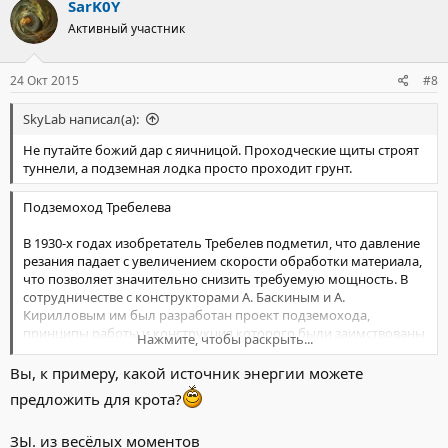
SarK0Y
Активный участник
24 Окт 2015
#8
SkyLab написал(а):
Не путайте божий дар с яичницой. Проходческие щиты строят
туннели, а подземная лодка просто проходит грунт.
Подземоход Требелева
В 1930-х годах изобретатель Требелев подметил, что давление
резания падает с увеличением скорости обработки материала,
что позволяет значительно снизить требуемую мощность. В
сотрудничестве с конструкторами А. Баскиным и А.
Кирилловым им был разработан проект подземохода,
принципы работы и конструкция которого были заимствованы
Нажмите, чтобы раскрыть...
у земляного крота. Перед проектированием своего
подземохода Требелев тщательно изучил работу крота[2].
Вы, к примеру, какой источник энергии можете
Крота помещали в просвечиваемый рентгеновским аппаратом
предложить для крота?
ящик и получали на экране схему движений его мускулов и
скелета. Эти исследования выявили, что крот роет землю,
ЗЫ. из весёлых моментов
вращая лапами и головой вправо-влево, вдавливает