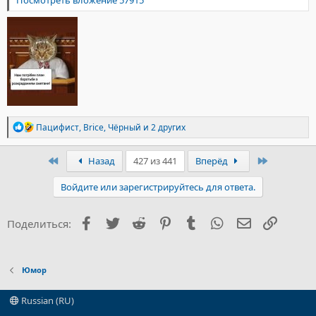
Посмотреть вложение 57915
Р
Пацифист
,
Brice
,
Чёрный
и 2 других
е
а
к
Первый
Последни
Назад
427 из 441
Вперёд
ц
и
Войдите или зарегистрируйтесь для ответа.
и
:
Facebook
Twitter
Reddit
Pinterest
Tumblr
WhatsApp
Электронна
Ссылка
Поделиться:
Юмор
Russian (RU)