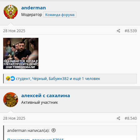
anderman
Модератор
Команда форума
28 Ноя 2025
#8.539
Р
студент
,
Чёрный
,
Бабуин382
и ещё 1 человек
е
а
к
алексей с сахалина
ц
Активный участник
и
и
:
28 Ноя 2025
#8.540
anderman написал(а):