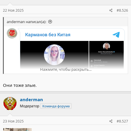
и
:
22 Ноя 2025
#8.526
anderman написал(а):
Нажмите, чтобы раскрыть...
Они тоже злые.
anderman
Модератор
Команда форума
23 Ноя 2025
#8.527