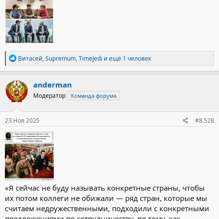
Р
Витасей
,
Supremum
,
TimeJedi
и ещё 1 человек
е
а
к
anderman
ц
Модератор
Команда форума
и
и
:
23 Ноя 2025
#8.528
«Я сейчас не буду называть конкретные страны, чтобы
их потом коллеги не обижали — ряд стран, которые мы
считаем недружественными, подходили с конкретными
предложениями по сотрудничеству, по тому, как