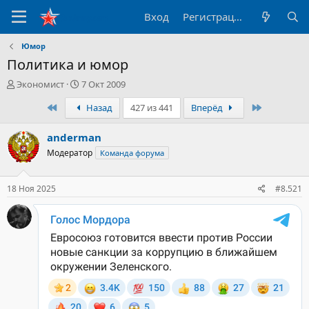
Вход
Регистрация
Юмор
Политика и юмор
А
Д
Экономист
7 Окт 2009
в
а
Первый
Последни
Назад
427 из 441
Вперёд
т
т
о
а
р
н
anderman
т
а
Модератор
Команда форума
е
ч
м
а
ы
л
18 Ноя 2025
#8.521
а