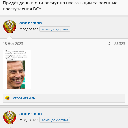
Придёт день и они введут на нас санкции за военные
преступления ВСУ.
anderman
Модератор
Команда форума
18 Ноя 2025
#8.523
Р
Островитянин
е
а
к
anderman
ц
Модератор
Команда форума
и
и