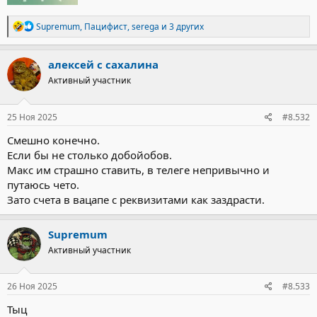
Р
Supremum
,
Пацифист
,
serega
и 3 других
е
а
к
алексей с сахалина
ц
Активный участник
и
и
:
25 Ноя 2025
#8.532
Смешно конечно.
Если бы не столько добойобов.
Макс им страшно ставить, в телеге непривычно и
путаюсь чето.
Зато счета в вацапе с реквизитами как заздрасти.
Supremum
Активный участник
26 Ноя 2025
#8.533
Тыц