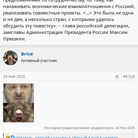
налаживать экономические взаимоотношения с Россией,
реализовать совместные проекты. <...> Это была не одна
и не две, а несколько стран, с которыми удалось
обсудить эту повестку». -- глава российской делегации,
замглавы Администрации Президента России Максим
Орешкин.
Brice
Активный участник
24 Ноя 2025
#8.529
Последнее редактирование модератором:
24 Ноя 2025
Р
Читатель
,
алексей с сахалина
,
Чёрный
и ещё 1 человек