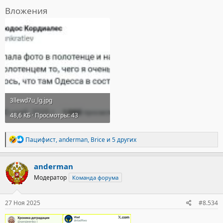
Вложения
3llewd7u_lg.jpg
48,6 КБ · Просмотры: 43
Р
Пацифист
,
anderman
,
Brice
и 5 других
е
а
к
anderman
ц
Модератор
Команда форума
и
и
:
27 Ноя 2025
#8.534