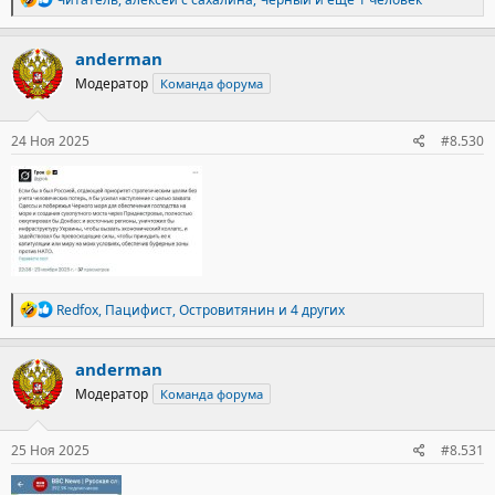
е
а
к
anderman
ц
Модератор
Команда форума
и
и
:
24 Ноя 2025
#8.530
Р
Redfox
,
Пацифист
,
Островитянин
и 4 других
е
а
к
anderman
ц
Модератор
Команда форума
и
и
:
25 Ноя 2025
#8.531