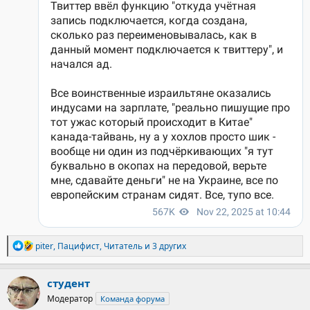
Р
piter
,
Пацифист
,
Читатель
и 3 других
е
а
к
студент
ц
Модератор
Команда форума
и