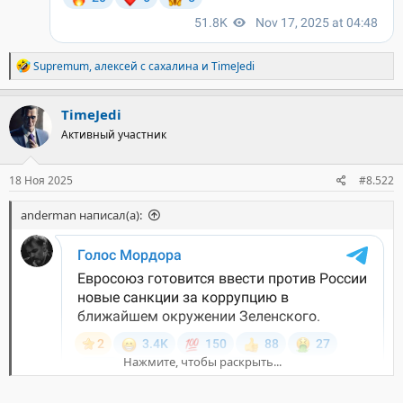
Р
Supremum
,
алексей с сахалина
и
TimeJedi
е
а
к
TimeJedi
ц
Активный участник
и
и
:
18 Ноя 2025
#8.522
anderman написал(а):
Нажмите, чтобы раскрыть...