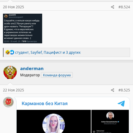
:
20 Ноя 2025
#8.524
Р
студент
,
Sayfief
,
Пацифист
и 3 других
е
а
к
anderman
ц
Модератор
Команда форума
и
и
:
22 Ноя 2025
#8.525