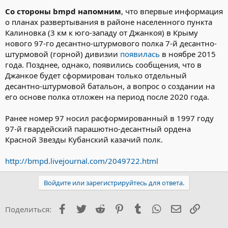
Со стороны bmpd напомним
, что впервые информация
о планах развертывания в районе населенного пункта
Калиновка (3 км к юго-западу от Джанкоя) в Крыму
нового 97-го десантно-штурмового полка 7-й десантно-
штурмовой (горной) дивизии
появилась
в ноябре 2015
года. Позднее, однако, появились сообщения, что в
Джанкое будет сформирован только отдельный
десантно-штурмовой батальон, а вопрос о создании на
его основе полка отложен на период после 2020 года.
Ранее номер 97 носил расформированный в 1997 году
97-й гвардейский парашютно-десантный ордена
Красной Звезды Кубанский казачий полк.
http://bmpd.livejournal.com/2049722.html
Войдите или зарегистрируйтесь для ответа.
Facebook
Twitter
Reddit
Pinterest
Tumblr
WhatsApp
Электронна
Ссылка
Поделиться: