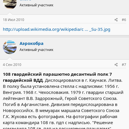
Активный участник
18 Июл 2010
#6
http://upload.wikimedia.org/wikipedia/c ... _Su-35.jpg
Аэрокобра
Активный участник
4 Сен 2010
#7
108 гвардейский парашютно десантный полк 7
гвардейской ВДД
. Дислоцировался в г. Каунасе. Литва.
В полку была установлена стелла с надписями: 1956 г.
Венгрия. 1968 г. Чехословакия. 1979 г. гвардии старший
лейтенант В.В. Задорожный, Герой Советского Союза.
Погиб в Афганистане. Дивизия передислоцирована в
Новороссийск. В мемуарах маршала Советского Союза
Г.К. Жукова есть фотография. На фотографии рабочая
карта командира 108 гв. пдп с надписью. "Решение
командира 108 гв. пдп на расширение плацдарма".