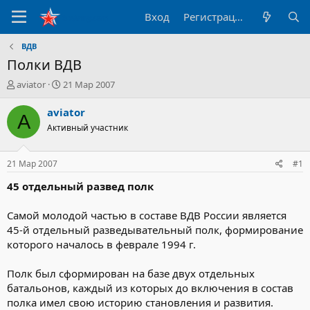
Вход
Регистрация
ВДВ
Полки ВДВ
А
Д
aviator
21 Мар 2007
в
а
т
т
aviator
A
о
а
Активный участник
р
н
т
а
е
ч
21 Мар 2007
#1
м
а
ы
л
45 отдельный развед полк
а
Самой молодой частью в составе ВДВ России является
45-й отдельный разведывательный полк, формирование
которого началось в феврале 1994 г.
Полк был сформирован на базе двух отдельных
батальонов, каждый из которых до включения в состав
полка имел свою историю становления и развития.