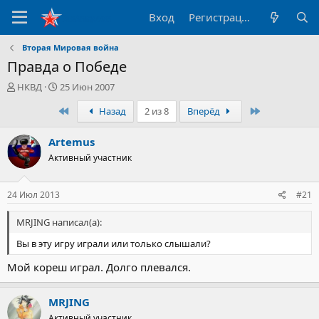
Вход
Регистрация
Вторая Мировая война
Правда о Победе
А
Д
НКВД
25 Июн 2007
в
а
Первый
Последний
Назад
2 из 8
Вперёд
т
т
о
а
р
н
Artemus
т
а
Активный участник
е
ч
м
а
ы
л
24 Июл 2013
#21
а
MRJING написал(а):
Вы в эту игру играли или только слышали?
Мой кореш играл. Долго плевался.
MRJING
Активный участник