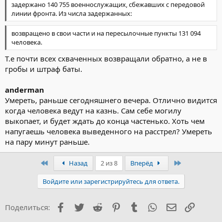
задержано 140 755 военнослужащих, сбежавших с передовой
линии фронта. Из числа задержанных:
возвращено в свои части и на пересылочные пункты 131 094
человека.
Т.е почти всех схваченных возвращали обратно, а не в
гробы и штраф баты.
anderman
Умереть, раньше сегодняшнего вечера. Отлично видится
когда человека ведут на казнь. Сам себе могилу
выкопает, и будет ждать до конца частенько. Хоть чем
напугаешь человека выведенного на расстрел? Умереть
на пару минут раньше.
Первый
Последний
Назад
2 из 8
Вперёд
Войдите или зарегистрируйтесь для ответа.
Facebook
Twitter
Reddit
Pinterest
Tumblr
WhatsApp
Электронна
Ссылка
Поделиться: