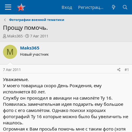
Вход
Регистрация
Фотографии военной тематики
Прощу помочь.
А
Д
Maks365
7 Авг 2011
в
а
т
т
Maks365
M
о
а
Новый участник
р
н
т
а
е
ч
7 Авг 2011
#1
м
а
ы
л
Уважаемые.
а
У моего товарища скоро День Рождения, ему
исполняется 80 лет.
Службу он проходил в авиации на самолёте Ту 16.
Появилась замечательная идея подарить ему большое
фото с его самолётом. Однако поиски хороших
фотографий Ту 16 которые можно было бы увеличить не
нашлось.
Огромная к Вам просьба помочь мне с таким фото (хотя