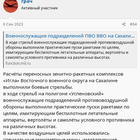
грач
Активный участник
6 Сен 2023
#64
Военнослужащие подразделений ПВО ВВО на Сахалине выполнили боевые стрельбы из переносных зенитно-ракетных комплексов «Игла» : Министерство обороны Российской Федерации
В ходе стрельб военнослужащие подразделений противовоздушной
обороны выполнили практические пуски ракетами по целям,
имитирующим беспилотные летательные аппараты, вертолёты и
самолёты условного противника на различных высотах.
function.mil.ru
Расчёты переносных зенитно-ракетных комплексов
«Игла» Восточного военного округа на Сахалине
выполнили боевые стрельбы.
в ходе стрельб на полигоне «Успеновский»
военнослужащие подразделений противовоздушной
обороны выполнили практические пуски ракетами по
целям, имитирующим беспилотные летательные
аппараты, вертолёты и самолёты условного противника
на различных высотах.
В качестве воздушных целей использовались
специальные минометные мины, имитирующие