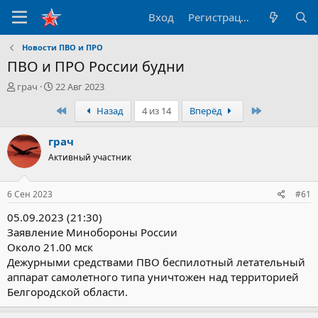
Вход
Регистрация
Новости ПВО и ПРО
ПВО и ПРО России будни
А
Д
грач
22 Авг 2023
в
а
Первый
Последний
Назад
4 из 14
Вперёд
т
т
о
а
р
н
грач
т
а
Активный участник
е
ч
м
а
ы
л
6 Сен 2023
#61
а
05.09.2023 (21:30)
Заявление Минобороны России
Около 21.00 мск
Дежурными средствами ПВО беспилотный летательный
аппарат самолетного типа уничтожен над территорией
Белгородской области.