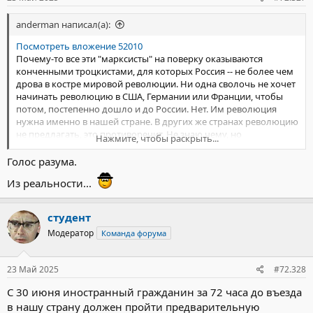
anderman написал(а):
Посмотреть вложение 52010
Почему-то все эти "марксисты" на поверку оказываются
конченными троцкистами, для которых Россия -- не более чем
дрова в костре мировой революции. Ни одна сволочь не хочет
начинать революцию в США, Германии или Франции, чтобы
потом, постепенно дошло и до России. Нет. Им революция
нужна именно в нашей стране. В других же странах революцию
не предлагать, это противоречит. Не знаю чему, но
Нажмите, чтобы раскрыть...
противоречит. Так что, революция должна быть только в
России и как можно кровавее и длительнее, а в идеале
Голос разума.
бесконечная, до полного уничтожения населения. Ведь нам же
Из реальности...
мало того, что уже было?
студент
Модератор
Команда форума
23 Май 2025
#72.328
С 30 июня иностранный гражданин за 72 часа до въезда
в нашу страну должен пройти предварительную