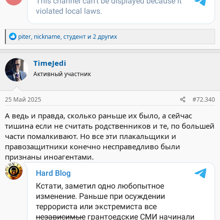
Р
piter
,
nickname
,
студент
и 2 других
е
а
к
TimeJedi
ц
Активный участник
и
и
:
25 Май 2025
#72.340
А ведь и правда, сколько раньше их было, а сейчас
тишина если не считать родственников и те, по большей
части помалкивают. Но все эти плакальщики и
правозащитники конечно несправедливо были
признаны иноагентами.