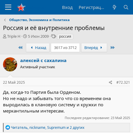
Вход
Регистрация
Общество, Экономика и Политика
Россия и её внутренние проблемы
А
Д
Т
Triple H
5 Июн 2009
россия
в
а
е
т
т
г
Первый
Последн
Назад
3617 из 3712
Вперёд
о
а
и
р
н
алексей с сахалина
т
а
Активный участник
е
ч
м
а
ы
л
22 Май 2025
#72.321
а
Да, когда-то Партия была Орденом.
Но не надо и забывать того что со временем она
выродилась в клановую систему и кружки по
меркантильным интересам.
Последнее редактирование:
23 Май 2025
Р
Читатель
,
nickname
,
Supremum
и 2 других
е