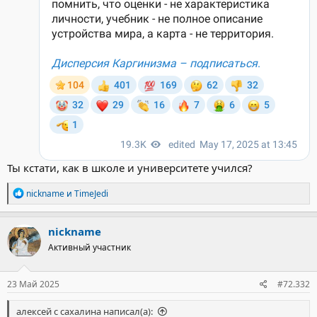
Ты кстати, как в школе и университете учился?
Р
nickname
и
TimeJedi
е
а
к
nickname
ц
Активный участник
и
и
:
23 Май 2025
#72.332
алексей с сахалина написал(а):