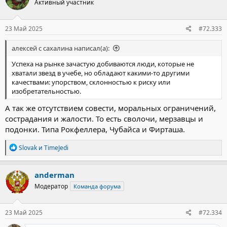
Активный участник
23 Май 2025
#72.333
алексей с сахалина написал(а):
Успеха на рынке зачастую добиваются люди, которые не
хватали звезд в учебе, но обладают какими-то другими
качествами: упорством, склонностью к риску или
изобретательностью.
А так же отсутствием совести, моральных ограничений,
сострадания и жалости. То есть сволочи, мерзавцы и
подонки. Типа Рокфеллера, Чубайса и Фирташа.
Р
Slovak
и
TimeJedi
е
а
к
anderman
ц
Модератор
Команда форума
и
и
:
23 Май 2025
#72.334