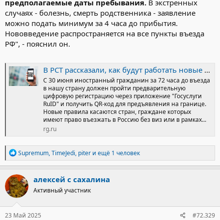
предполагаемые даты пребывания.
В экстренных
случаях - болезнь, смерть родственника - заявление
можно подать минимум за 4 часа до прибытия.
Нововведение распространяется на все пункты въезда
РФ", - пояснил он.
В РСТ рассказали, как будут работать новые правила для въезда иностранных туристов в Россию - Российская газета
С 30 июня иностранный гражданин за 72 часа до въезда
в нашу страну должен пройти предварительную
цифровую регистрацию через приложение "Госуслуги
RuID" и получить QR-код для предъявления на границе.
Новые правила касаются стран, граждане которых
имеют право въезжать в Россию без виз или в рамках...
rg.ru
Р
Supremum
,
TimeJedi
,
piter
и ещё 1 человек
е
а
к
алексей с сахалина
ц
Активный участник
и
и
:
23 Май 2025
#72.329