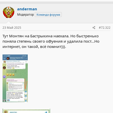
а
к
anderman
ц
Модератор
Команда форума
и
и
:
23 Май 2025
#72.322
Тут Монтян на Бастрыкина наехала. Но быстренько
поняла степень своего о@уения и удалила пост...Но
интернет, он такой, всё помнит))).