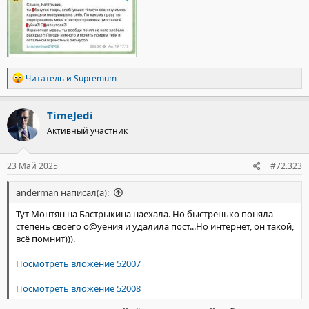
Р
Читатель
и
Supremum
е
а
к
TimeJedi
ц
Активный участник
и
и
:
23 Май 2025
#72.323
anderman написал(а):
Тут Монтян на Бастрыкина наехала. Но быстренько поняла
степень своего о@уения и удалила пост...Но интернет, он такой,
всё помнит))).
Посмотреть вложение 52007
Посмотреть вложение 52008