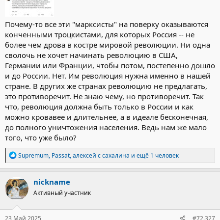
Почему-то все эти "марксисты" на поверку оказываются
конченными троцкистами, для которых Россия -- не
более чем дрова в костре мировой революции. Ни одна
сволочь не хочет начинать революцию в США,
Германии или Франции, чтобы потом, постепенно дошло
и до России. Нет. Им революция нужна именно в нашей
стране. В других же странах революцию не предлагать,
это противоречит. Не знаю чему, но противоречит. Так
что, революция должна быть только в России и как
можно кровавее и длительнее, а в идеале бесконечная,
до полного уничтожения населения. Ведь нам же мало
того, что уже было?
Р
Supremum
,
Passat
,
алексей с сахалина
и ещё 1 человек
е
а
к
nickname
ц
Активный участник
и
и
:
23 Май 2025
#72.327