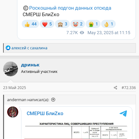
Р
алексей с сахалина
е
а
к
дриньк
ц
Активный участник
и
и
:
23 Май 2025
#72.336
anderman написал(а):