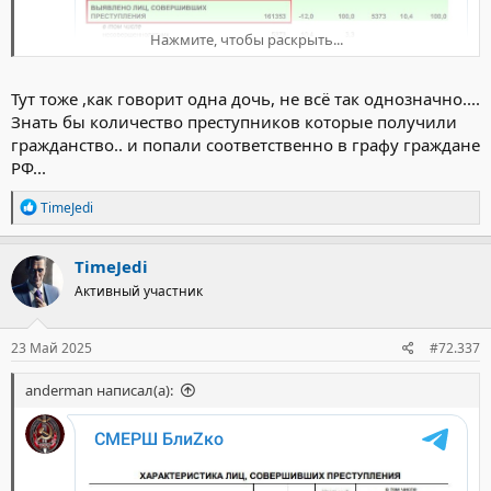
Нажмите, чтобы раскрыть...
Тут тоже ,как говорит одна дочь, не всё так однозначно....
Знать бы количество преступников которые получили
гражданство.. и попали соответственно в графу граждане
РФ...
Р
TimeJedi
е
а
к
TimeJedi
ц
Активный участник
и
и
:
23 Май 2025
#72.337
anderman написал(а):