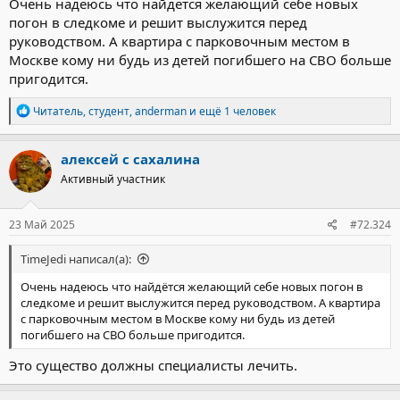
Очень надеюсь что найдётся желающий себе новых
погон в следкоме и решит выслужится перед
руководством. А квартира с парковочным местом в
Москве кому ни будь из детей погибшего на СВО больше
пригодится.
Р
Читатель
,
студент
,
anderman
и ещё 1 человек
е
а
к
алексей с сахалина
ц
Активный участник
и
и
:
23 Май 2025
#72.324
TimeJedi написал(а):
Очень надеюсь что найдётся желающий себе новых погон в
следкоме и решит выслужится перед руководством. А квартира
с парковочным местом в Москве кому ни будь из детей
погибшего на СВО больше пригодится.
Это существо должны специалисты лечить.