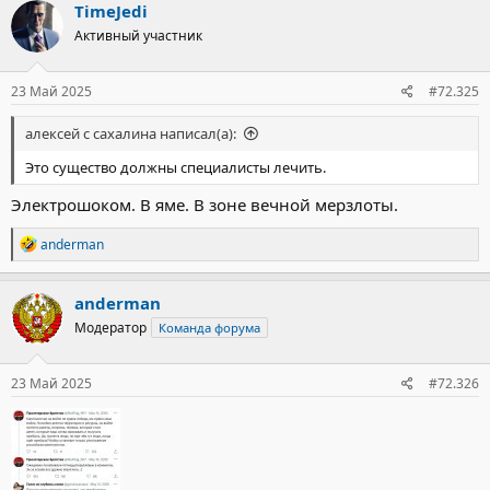
TimeJedi
Активный участник
23 Май 2025
#72.325
алексей с сахалина написал(а):
Это существо должны специалисты лечить.
Электрошоком. В яме. В зоне вечной мерзлоты.
Р
anderman
е
а
к
anderman
ц
Модератор
Команда форума
и
и
:
23 Май 2025
#72.326