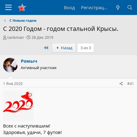
Вход
Регистрация
С Новым годом
С 2020 Годом - годом стальной Крысы.
А
Д
tankman
28 Дек 2019
в
а
Первый
Назад
3 из 3
т
т
о
а
р
н
Ромыч
т
а
Активный участник
е
ч
м
а
ы
л
1 Янв 2020
#41
а
Всех с наступившим!
Здоровья, удачи, 7 футов!