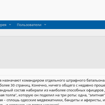
ерея
Пользователи
ва назначают командиром отдельного штрафного батальона. В
 более 30 страниц. Конечно, ничего общего с недавно про
омандный состав набирали из наиболее способных офицеро
я толпа", которую он поделил на три роты: одна, "элитная
я – сплошь одесские медвежатники, бандиты и аферисты, и 
ть, и хорошие, но вояки никакие".