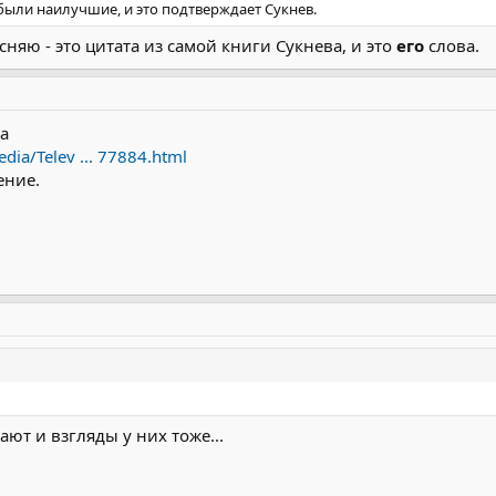
 были наилучшие, и это подтверждает Сукнев.
сняю - это цитата из самой книги Сукнева, и это
его
слова.
а
dia/Telev ... 77884.html
ение.
ют и взгляды у них тоже...