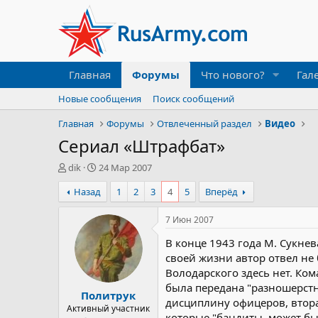
Главная
Форумы
Что нового?
Гал
Новые сообщения
Поиск сообщений
Главная
Форумы
Отвлеченный раздел
Видео
Сериал «Штрафбат»
А
Д
dik
24 Мар 2007
в
а
Назад
1
2
3
4
5
Вперёд
т
т
о
а
р
н
7 Июн 2007
т
а
В конце 1943 года М. Сукне
е
ч
м
а
своей жизни автор отвел не
ы
л
Володарского здесь нет. К
а
была передана "разношерстна
Политрук
дисциплину офицеров, втора
Активный участник
которые "бандиты, может бы