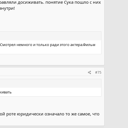
правляли досиживать. понятие Сука пошло с них
знутри!
.Смотрел немного и только ради этого актера.Фильм
#75
живать
ой роте юридически означало то же самое, что