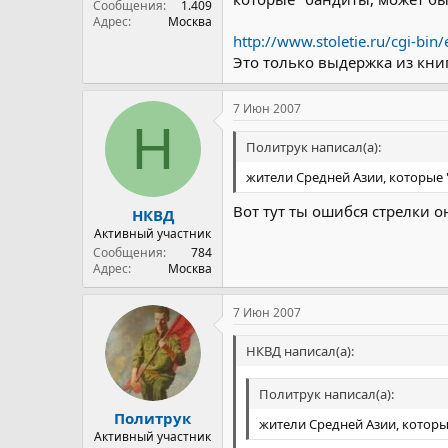
Сообщения
1.409
Адрес
Москва
http://www.stoletie.ru/cgi-bin/
Это только выдержка из книг
7 Июн 2007
Н
Политрук написал(а):
жители Средней Азии, которые 
Вот тут ты ошибся стрелки 
НКВД
Активный участник
Сообщения
784
Адрес
Москва
7 Июн 2007
НКВД написал(а):
Политрук написал(а):
Политрук
жители Средней Азии, которы
Активный участник