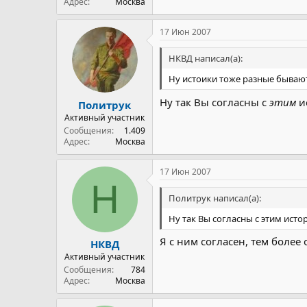
Адрес
Москва
17 Июн 2007
НКВД написал(а):
Ну истоики тоже разные бывают 
Ну так Вы согласны с
этим
ис
Политрук
Активный участник
Сообщения
1.409
Адрес
Москва
17 Июн 2007
Н
Политрук написал(а):
Ну так Вы согласны с этим исто
Я с ним согласен, тем более
НКВД
Активный участник
Сообщения
784
Адрес
Москва