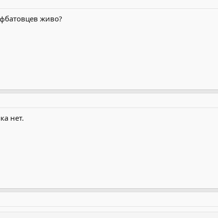
афбатовцев живо?
ка нет.