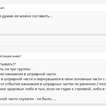
нет.
я думаю её можно составить...
атовцев живо?
итывать??
ь на три группы:
ия наказания в штрафной части.
 в штрафной части и вернувшиеся в свои основные части с 
от отбытия наказания в штрафных частях по ранению ("иск
нию здоровья: либо в тыл, если не годен к строевой, либо 
ной части служили - не было.....