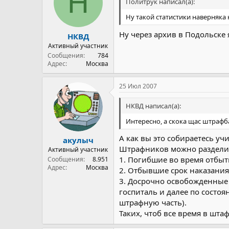
Н
Политрук написал(а):
Ну такой статистики наверняка 
Ну через архив в Подольске 
НКВД
Активный участник
Сообщения
784
Адрес
Москва
25 Июл 2007
НКВД написал(а):
Интересно, а скока щас штрафб
А как вы это собираетесь уч
акулыч
Штрафников можно разделит
Активный участник
1. Погибшие во время отбыт
Сообщения
8.951
Адрес
Москва
2. Отбывшие срок наказания
3. Досрочно освобожденные 
госпиталь и далее по состоя
штрафную часть).
Таких, чтоб все время в штаф