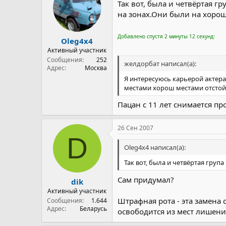
Так вот, была и четвёртая 
на зонах.Они были на хорош
Добавлено спустя 2 минуты 12 секунд:
Oleg4x4
Активный участник
Сообщения
252
желдорбат написал(а):
Адрес
Москва
Я интересуюсь карьерой актера
местами хорош местами отстой
Пацан с 11 лет снимается п
26 Сен 2007
D
Oleg4x4 написал(а):
Так вот, была и четвёртая гру
Сам придумал?
dik
Активный участник
Штрафная рота - эта замена
Сообщения
1.644
Адрес
Беларусь
освободится из мест лишени