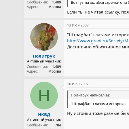
Вот тут ты ошибся стрелки они
Сообщения
1.409
Адрес
Москва
Если ты не читал ссылку, поя
13 Июн 2007
"Штрафбат" глазами историк
http://www.grani.ru/Society/Me
Достаточно объективное мн
Политрук
Активный участник
Сообщения
1.409
Адрес
Москва
16 Июн 2007
Н
Политрук написал(а):
"Штрафбат" глазами историка
Ну истоики тоже разные быва
НКВД
Активный участник
Сообщения
784