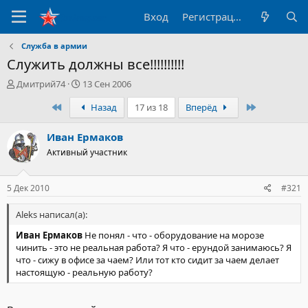
Вход
Регистрация
Служба в армии
Служить должны все!!!!!!!!!!
А
Д
Дмитрий74
13 Сен 2006
в
а
Первый
Последний
Назад
17 из 18
Вперёд
т
т
о
а
р
н
Иван Ермаков
т
а
Активный участник
е
ч
м
а
ы
л
5 Дек 2010
#321
а
Aleks написал(а):
Иван Ермаков
Не понял - что - оборудование на морозе
чинить - это не реальная работа? Я что - ерундой занимаюсь? Я
что - сижу в офисе за чаем? Или тот кто сидит за чаем делает
настоящую - реальную работу?