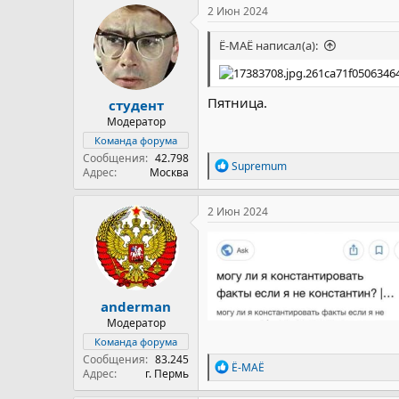
2 Июн 2024
Ё-МАЁ написал(а):
Пятница.
студент
Модератор
Команда форума
Сообщения
42.798
Р
Supremum
Адрес
Москва
е
а
к
2 Июн 2024
ц
и
и
:
anderman
Модератор
Команда форума
Сообщения
83.245
Р
Ё-МАЁ
Адрес
г. Пермь
е
а