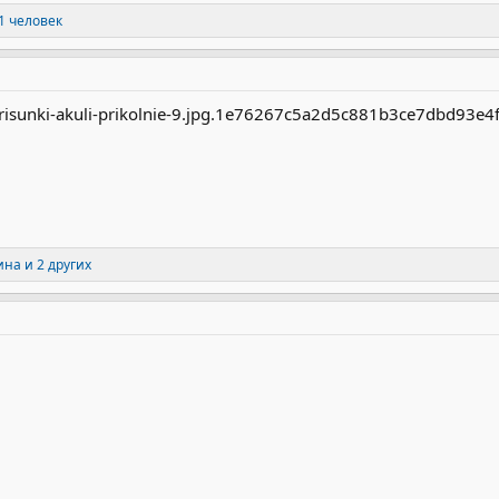
1 человек
ина
и 2 других