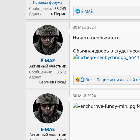
Команда форума
Сообщения
83.245
Р
Ё-МАЁ
Адрес
г. Пермь
е
а
к
30 Май 2024
ц
и
Ничего необычного.
и
:
Обычная дверь в студенчес
Ё-МАЁ
Активный участник
Сообщения
3.613
Адрес
Р
Brice
,
Пацифист
и
алексей с
Сергиев Посад
е
а
к
30 Май 2024
ц
и
и
:
Ё-МАЁ
Активный участник