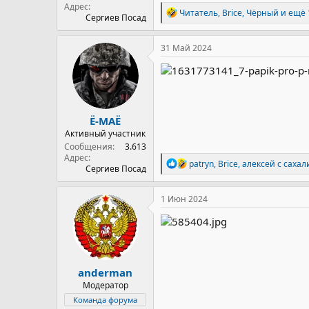
Адрес
Р
Читатель
,
Brice
,
Чёрный
и ещё 
Сергиев Посад
е
а
к
31 Май 2024
ц
и
и
:
Ё-МАЁ
Активный участник
Сообщения
3.613
Адрес
Р
patryn
,
Brice
,
алексей с сахал
Сергиев Посад
е
а
к
1 Июн 2024
ц
и
и
:
anderman
Модератор
Команда форума