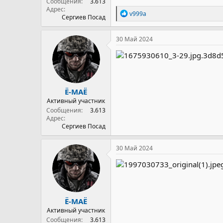
Сообщения
3.613
Адрес
Р
v999a
Сергиев Посад
е
а
к
30 Май 2024
ц
и
и
:
Ё-МАЁ
Активный участник
Сообщения
3.613
Адрес
Сергиев Посад
30 Май 2024
Ё-МАЁ
Активный участник
Сообщения
3.613