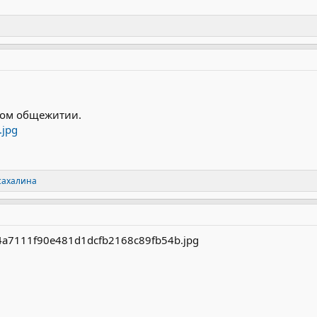
ком общежитии.
 сахалина