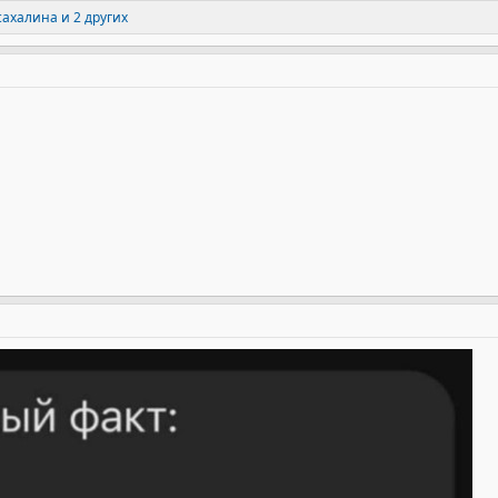
 сахалина
и 2 других