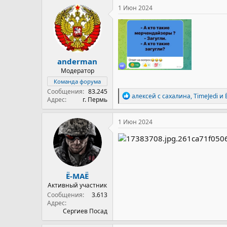
к
1 Июн 2024
ц
и
и
:
anderman
Модератор
Команда форума
Сообщения
83.245
Р
алексей с сахалина
,
TimeJedi
и
Адрес
г. Пермь
е
а
к
1 Июн 2024
ц
и
и
:
Ё-МАЁ
Активный участник
Сообщения
3.613
Адрес
Сергиев Посад