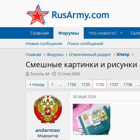
Главная
Форумы
Что нового?
Гал
Новые сообщения
Поиск сообщений
Главная
Форумы
Отвлеченный раздел
Юмор
Смешные картинки и рисунки
А
Д
Тополь-М
12 Ноя 2006
в
а
Назад
1
…
1734
1735
1736
1737
1738
т
т
о
а
р
н
30 Май 2024
т
а
е
ч
м
а
ы
л
а
anderman
Модератор