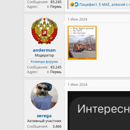
Сообщения
83.245
Р
Пацифист
,
Ё-МАЁ
,
алексей с
Адрес
г. Пермь
е
а
к
1 Июн 2024
ц
и
и
:
anderman
Модератор
Команда форума
Сообщения
83.245
Адрес
г. Пермь
1 Июн 2024
serega
Активный участник
Сообщения
3.466