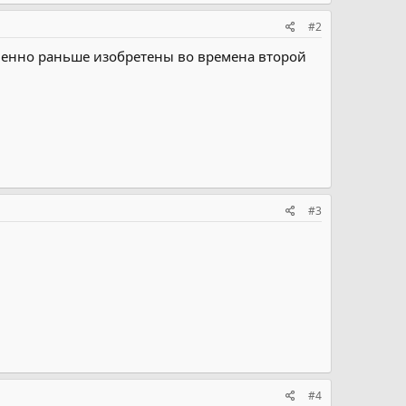
#2
твенно раньше изобретены во времена второй
#3
#4