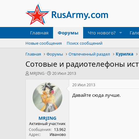
Главная
Форумы
Что нового?
Гал
Новые сообщения
Поиск сообщений
Главная
Форумы
Отвлеченный раздел
Курилка
Сотовые и радиотелефоны ис
А
Д
MRJING
20 Июл 2013
в
а
т
т
20 Июл 2013
о
а
Давайте сюда лучше.
р
н
т
а
е
ч
м
а
MRJING
ы
л
а
Активный участник
Сообщения
13.962
Адрес
Иваново