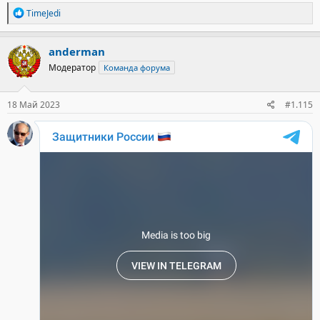
Р
TimeJedi
е
а
к
anderman
ц
Модератор
Команда форума
и
и
:
18 Май 2023
#1.115