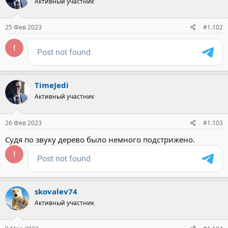
Активный участник
и
и
:
25 Фев 2023
#1.102
TimeJedi
Активный участник
26 Фев 2023
#1.103
Судя по звуку дерево было немного подстрижено.
skovalev74
Активный участник