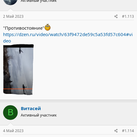
Активный участник
2 Май 2023
#1.113
"Противостояние"
https://dzen.ru/video/watch/63f9472de59c5a53fd57c604#vi
deo
Витасей
В
Активный участник
4 Май 2023
#1.114