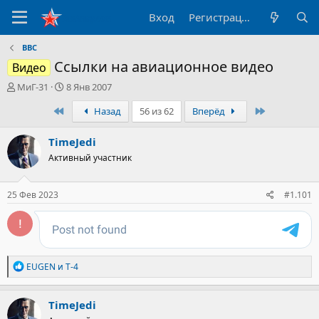
Вход
Регистрация
ВВС
Ссылки на авиационное видео
Видео
А
Д
МиГ-31
8 Янв 2007
в
а
Первый
Последний
Назад
56 из 62
Вперёд
т
т
о
а
р
н
TimeJedi
т
а
Активный участник
е
ч
м
а
ы
л
25 Фев 2023
#1.101
а
Р
EUGEN
и
T-4
е
а
к
TimeJedi
ц