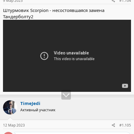
9 Мар 2023
#1.104
Штурмовик Scorpion - несостоявшаяся замена
Тандерболту2
TimeJedi
Активный участник
12 Мар 2023
#1.105