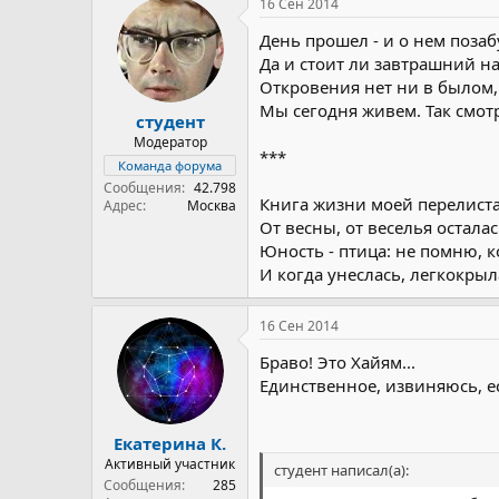
16 Сен 2014
День прошел - и о нем позаб
Да и стоит ли завтрашний н
Откровения нет ни в былом,
Мы сегодня живем. Так смот
студент
Модератор
***
Команда форума
Сообщения
42.798
Книга жизни моей перелиста
Адрес
Москва
От весны, от веселья осталас
Юность - птица: не помню, к
И когда унеслась, легкокрыла
16 Сен 2014
Браво! Это Хайям...
Единственное, извиняюсь, е
Екатерина К.
Активный участник
студент написал(а):
Сообщения
285