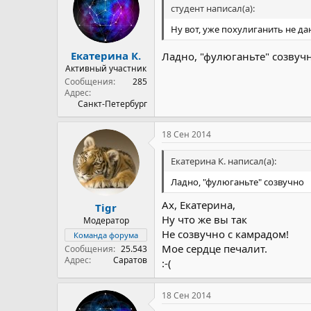
студент написал(а):
Ну вот, уже похулиганить не да
Екатерина К.
Ладно, "фулюганьте" созвуч
Активный участник
Сообщения
285
Адрес
Санкт-Петербург
18 Сен 2014
Екатерина К. написал(а):
Ладно, "фулюганьте" созвучно
Ах, Екатерина,
Tigr
Ну что же вы так
Модератор
Не созвучно с камрадом!
Команда форума
Мое сердце печалит.
Сообщения
25.543
Адрес
Саратов
:-(
18 Сен 2014