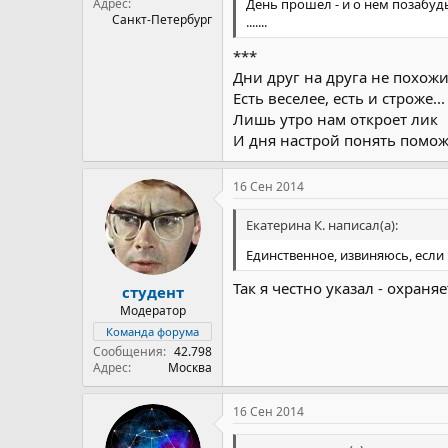
Адрес
День прошел - и о нем позабуд
Санкт-Петербург
.......
***
Дни друг на друга не похожи
Есть веселее, есть и строже...
Лишь утро нам откроет лик
И дня настрой понять помож
16 Сен 2014
Екатерина К. написал(а):
Единственное, извиняюсь, если 
Так я честно указал - охраня
студент
Модератор
Команда форума
Сообщения
42.798
Адрес
Москва
16 Сен 2014