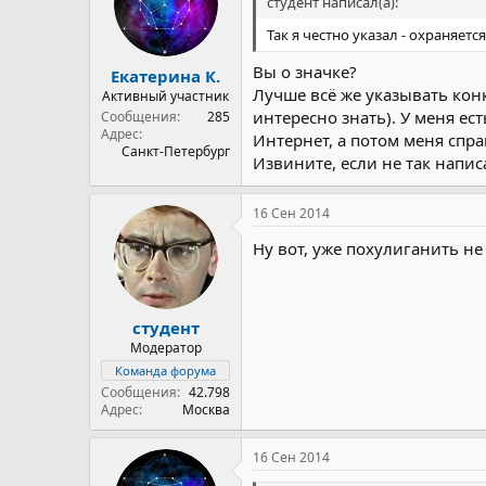
студент написал(а):
Так я честно указал - охраняет
Вы о значке?
Екатерина К.
Лучше всё же указывать конк
Активный участник
интересно знать). У меня ес
Сообщения
285
Адрес
Интернет, а потом меня спраш
Санкт-Петербург
Извините, если не так напис
16 Сен 2014
Ну вот, уже похулиганить не
студент
Модератор
Команда форума
Сообщения
42.798
Адрес
Москва
16 Сен 2014