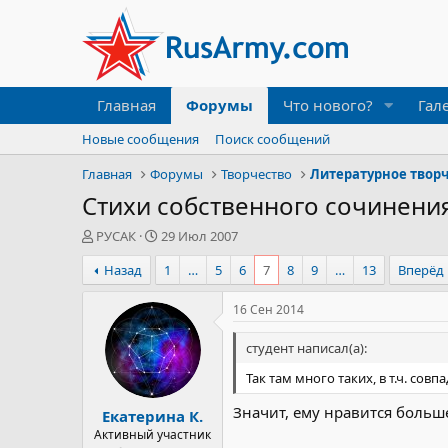
Главная
Форумы
Что нового?
Гал
Новые сообщения
Поиск сообщений
Главная
Форумы
Творчество
Стихи собственного сочинени
А
Д
РУСАК
29 Июл 2007
в
а
Назад
1
…
5
6
7
8
9
…
13
Вперёд
т
т
о
а
р
н
16 Сен 2014
т
а
е
ч
студент написал(а):
м
а
Так там много таких, в т.ч. со
ы
л
а
Значит, ему нравится больше
Екатерина К.
Активный участник