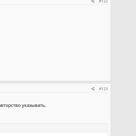
#122
#123
авторство указывать.