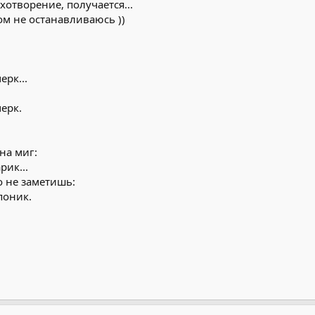
хотворение, получается...
ном не останавливаюсь ))
ерк...
ерк.
на миг:
рик...
о не заметишь:
 поник.