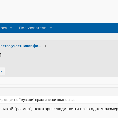
ерея
Пользователи
Литературное творчество участников форума
я
впадающих по "музыке" практически полностью.
 такой "размер", некоторые люди почти всё в одном размере