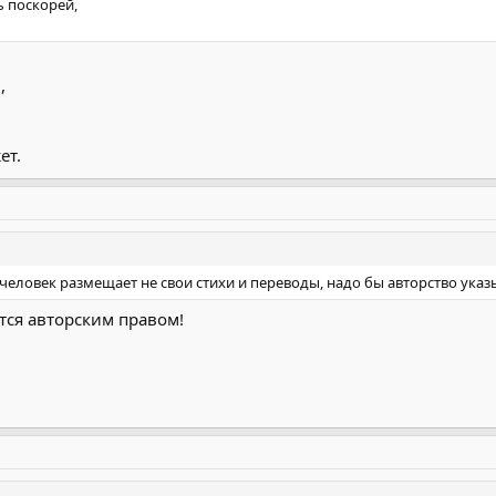
ь поскорей,
,
ет.
человек размещает не свои стихи и переводы, надо бы авторство указ
ется авторским правом!