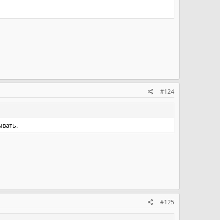
#124
ывать.
#125