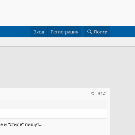
Вход
Регистрация
Поиск
#121
 и "стиле" пишут...