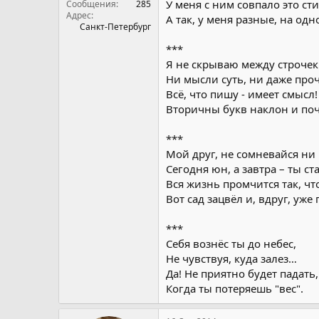
У меня с ним совпало это сти
Сообщения
285
Адрес
А так, у меня разные, на од
Санкт-Петербург
***
Я не скрываю между строчек
Ни мысли суть, ни даже проч
Всё, что пишу - имеет смысл!
Вторичны букв наклон и поч
***
Мой друг, не сомневайся ни 
Сегодня юн, а завтра – ты ста
Вся жизнь промчится так, чт
Вот сад зацвёл и, вдруг, уже
***
Себя вознёс ты до небес,
Не чувствуя, куда залез…
Да! Не приятно будет падать,
Когда ты потеряешь "вес".