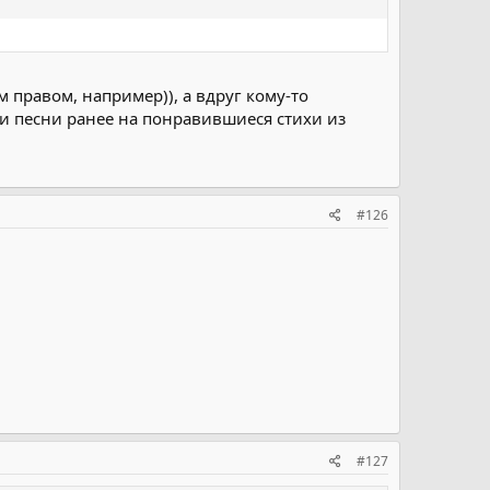
м правом, например)), а вдруг кому-то
али песни ранее на понравившиеся стихи из
#126
#127