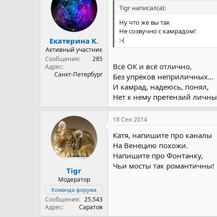
Tigr написал(а):
Ну что же вы так
Не созвучно с камрадом!
:-(
Екатерина К.
Активный участник
Сообщения
285
Всё ОК и всё отлично,
Адрес
Санкт-Петербург
Без упрёков неприличных...
И камрад, надеюсь, понял,
Нет к нему претензий личны
18 Сен 2014
Катя, напишите про каналы
На Венецию похожи.
Напишите про Фонтанку,
Чьи мосты так романтичны!
Tigr
Модератор
Команда форума
Сообщения
25.543
Адрес
Саратов