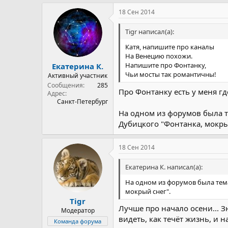
18 Сен 2014
Tigr написал(а):
Катя, напишите про каналы
На Венецию похожи.
Напишите про Фонтанку,
Екатерина К.
Чьи мосты так романтичны!
Активный участник
Сообщения
285
Про Фонтанку есть у меня где
Адрес
Санкт-Петербург
На одном из форумов была т
Дубицкого "Фонтанка, мокры
18 Сен 2014
Екатерина К. написал(а):
На одном из форумов была тема
мокрый снег".
Tigr
Лучше про начало осени... З
Модератор
видеть, как течёт жизнь, и н
Команда форума