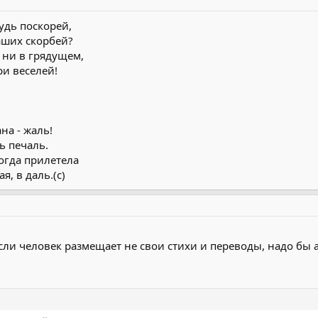
удь поскорей,
аших скорбей?
 ни в грядущем,
ри веселей!
на - жаль!
ь печаль.
огда прилетела
я, в даль.(с)
сли человек размещает не свои стихи и переводы, надо бы 