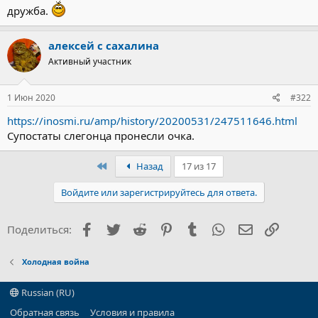
дружба.
алексей с сахалина
Активный участник
1 Июн 2020
#322
https://inosmi.ru/amp/history/20200531/247511646.html
Супостаты слегонца пронесли очка.
Первый
Назад
17 из 17
Войдите или зарегистрируйтесь для ответа.
Facebook
Twitter
Reddit
Pinterest
Tumblr
WhatsApp
Электронна
Ссылка
Поделиться:
Холодная война
Russian (RU)
Обратная связь
Условия и правила