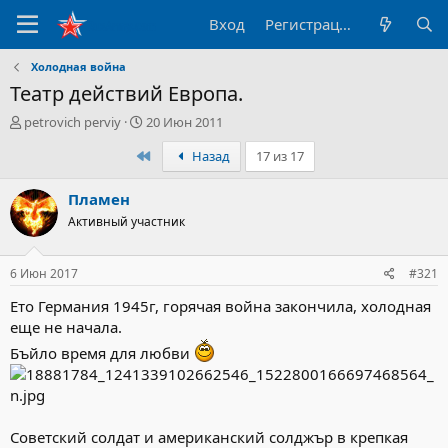
Вход
Регистрация
Холодная война
Театр действий Европа.
А
Д
petrovich perviy
20 Июн 2011
в
а
Первый
Назад
17 из 17
т
т
о
а
р
н
Пламен
т
а
Активный участник
е
ч
м
а
ы
л
6 Июн 2017
#321
а
Ето Германия 1945г, горячая война закончила, холодная
еще не начала.
Бъйло время для любви
Советский солдат и американский солджър в крепкая