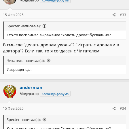
Модератор
Команда форума
и
и
:
15 Фев 2025
#33
Specter написал(а):
Кто-то воспринял выражение "колоть дрова" буквально?
В смысле "делать дровам уколы"? "Играть с дровами в
доктора"? Если так, то я согдасен с Читателем:
Читатель написал(а):
Извращенцы.
anderman
Модератор
Команда форума
15 Фев 2025
#34
Specter написал(а):
Кто-то воспринял выражения "колоть дрова" буквально?