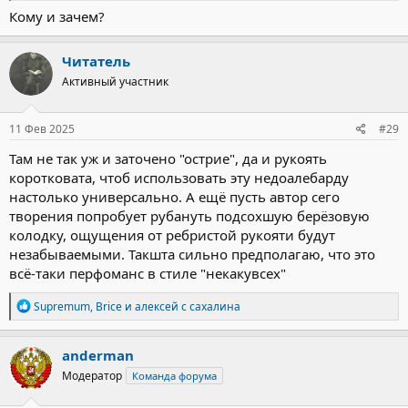
Кому и зачем?
Читатель
https://vk.com/mhomho?w=wall-55646610_34382
Активный участник
11 Фев 2025
#29
Там не так уж и заточено "острие", да и рукоять
коротковата, чтоб использовать эту недоалебарду
настолько универсально. А ещё пусть автор сего
творения попробует рубануть подсохшую берёзовую
колодку, ощущения от ребристой рукояти будут
незабываемыми. Такшта сильно предполагаю, что это
всё-таки перфоманс в стиле "некакувсех"
Р
Supremum
,
Brice
и
алексей с сахалина
е
а
к
anderman
ц
Модератор
Команда форума
и
и
: