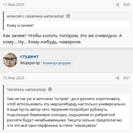
11 Фев 2025
#30
алексей с сахалина написал(а):
Кому и зачем?
Как зачем? Чтобы колоть топором, это же очевидно. А
кому... Ну... Кому-нибудь, наверное.
студент
Модератор
Команда форума
15 Фев 2025
#31
Читатель написал(а):
Там не так уж и заточено "острие", да и рукоять коротковата,
чтоб использовать эту недоалебарду настолько универсально.
А ещё пусть автор сего творения попробует рубануть
подсохшую берёзовую колодку, ощущения от ребристой
рукояти будут незабываемыми. Такшта сильно предполагаю,
что это всё-таки перфоманс в стиле "некакувсех"