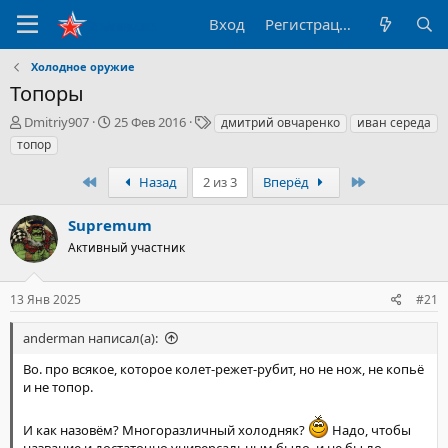
Вход
Регистрация
Холодное оружие
Топоры
А
Д
Т
Dmitriy907
25 Фев 2016
дмитрий овчаренко
иван середа
в
а
е
топор
т
т
г
о
а
и
Первый
Последний
Назад
2 из 3
Вперёд
р
н
т
а
Supremum
е
ч
м
а
Активный участник
ы
л
а
13 Янв 2025
#21
anderman написал(а):
Во. про всякое, которое колет-режет-рубит, но не нож, не копьё
и не топор.
И как назовём? Многоразличный холодняк?
Надо, чтобы
название и достаточно универсальным было, и не бы ло