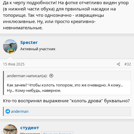
Да к черту подробности! На фотке отчетливо виден упор
(в нижней части обуха) для првильной насадки на
топорище. Так что однозначно - извращенцы
инклюзивные. Ну, или просто креативно-
невнимательные.
Specter
Активный участник
15 Фев 2025
#32
anderman написал(а):
Как зачем? Чтобы колоть топором, это же очевидно. А кому...
Ну... Кому-нибудь, наверное.
Кто-то воспринял выражение "колоть дрова" буквально?
Р
anderman
е
а
к
студент
ц