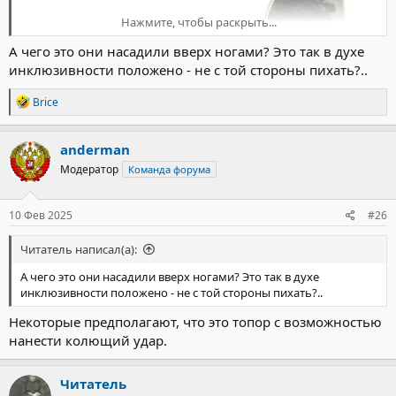
Нажмите, чтобы раскрыть...
А чего это они насадили вверх ногами? Это так в духе
инклюзивности положено - не с той стороны пихать?..
Р
Brice
е
а
к
anderman
ц
Модератор
Команда форума
и
и
:
10 Фев 2025
#26
Читатель написал(а):
А чего это они насадили вверх ногами? Это так в духе
инклюзивности положено - не с той стороны пихать?..
Некоторые предполагают, что это топор с возможностью
нанести колющий удар.
Читатель