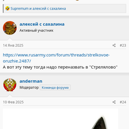
Р
Supremum
и
алексей с сахалина
е
а
к
алексей с сахалина
ц
Активный участник
и
и
:
14 Янв 2025
#23
https://www.rusarmy.com/forum/threads/strelkovoe-
oruzhie.2487/
А вот эту тему тогда надо переназвать в "Стрелялово"
anderman
Модератор
Команда форума
10 Фев 2025
#24