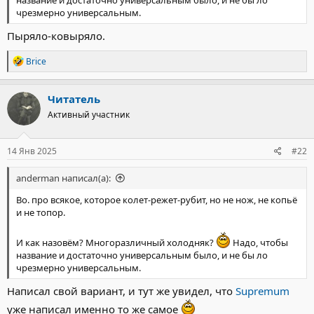
чрезмерно универсальным.
Пыряло-ковыряло.
Р
Brice
е
а
к
Читатель
ц
Активный участник
и
и
:
14 Янв 2025
#22
anderman написал(а):
Во. про всякое, которое колет-режет-рубит, но не нож, не копьё
и не топор.
И как назовём? Многоразличный холодняк?
Надо, чтобы
название и достаточно универсальным было, и не бы ло
чрезмерно универсальным.
Написал свой вариант, и тут же увидел, что
Supremum
уже написал именно то же самое