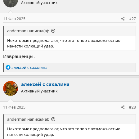
Активный участник
11 Фев 2025
#27
anderman написал(а):
Некоторые предполагают, что это топор с возможностью
нанести колющий удар.
Извращенцы.
Р
алексей с сахалина
е
а
к
алексей с сахалина
ц
Активный участник
и
и
:
11 Фев 2025
#28
anderman написал(а):
Некоторые предполагают, что это топор с возможностью
нанести колющий удар.