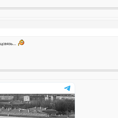
цсвязь...