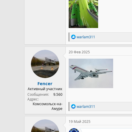
Р
warlam311
е
а
к
20 Фев 2025
ц
и
и
:
Fencer
Активный участник
Сообщения
9.560
Адрес
Комсомольск-на-
Р
warlam311
Амуре
е
а
к
19 Май 2025
ц
и