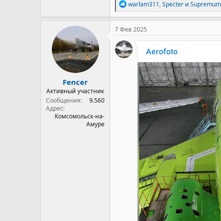
Р
warlam311
,
Specter
и
Supremum
е
а
к
7 Фев 2025
ц
и
и
:
Fencer
Активный участник
Сообщения
9.560
Адрес
Комсомольск-на-
Амуре