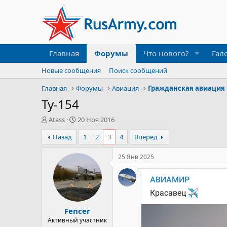
Главная
Форумы
Что нового?
Гал
Новые сообщения
Поиск сообщений
Главная
Форумы
Авиация
Гражданская авиация
Ту-154
А
Д
Atass
20 Ноя 2016
в
а
Назад
1
2
3
4
Вперёд
т
т
о
а
р
н
25 Янв 2025
т
а
е
ч
м
а
ы
л
а
Fencer
Активный участник