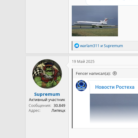
Р
warlam311
и
Supremum
е
а
к
19 Май 2025
ц
и
Fencer написал(а):
и
:
Supremum
Активный участник
Сообщения
30.849
Адрес
Липецк