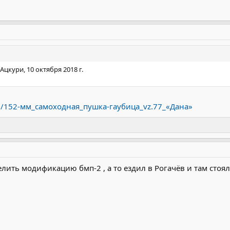
Ацкури, 10 октября 2018 г.
wiki/152-мм_самоходная_пушка-гаубица_vz.77_«Дана»
ить модификацию бмп-2 , а то ездил в Рогачёв и там стоял