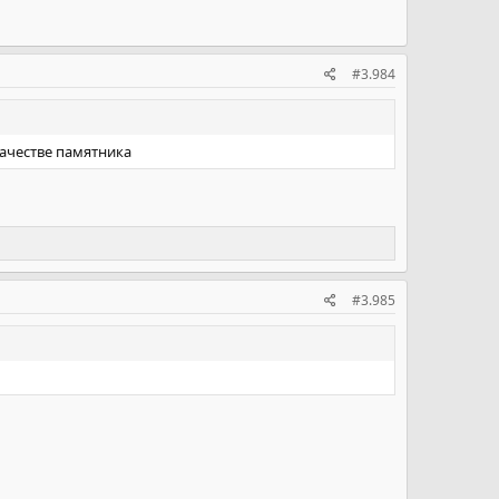
#3.984
качестве памятника
#3.985