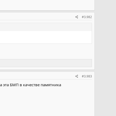
#3.982
#3.983
а эта БМП в качестве памятника