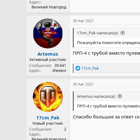
Адрес
Великий Новгород
30 Авг 2021
17cm_Pak написал(а):
Пожалуйста помогите определит
ПРП-4 с трубой вместо пулем
Artemus
Активный участник
Сообщения
39.641
Р
17cm_Pak
Адрес
Ижевск
е
а
к
30 Авг 2021
ц
и
Artemus написал(а):
и
:
ПРП-4 с трубой вместо пулемёт
Спасибо большое за ответ ск
17cm_Pak
Новый участник
Сообщения
2
Адрес
Великий Новгород