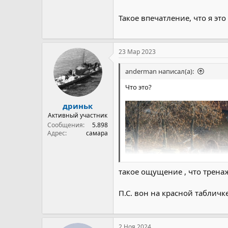
Такое впечатление, что я эт
23 Мар 2023
anderman написал(а):
Что это?
дриньк
Активный участник
Сообщения
5.898
Адрес
самара
такое ощущение , что тренаж
П.С. вон на красной табличк
2 Ноя 2024