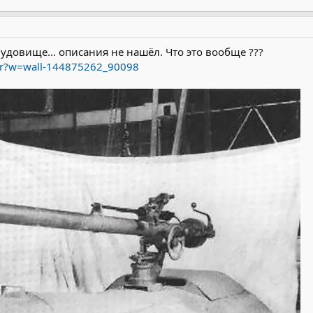
удовище... описания не нашёл. Что это вообще ???
mir?w=wall-144875262_90098