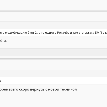
ь модификацию бмп-2 , а то ездил в Рогачёв и там стояла эта БМП в 
ёта.
а.
орее всего скоро вернусь с новой техникой