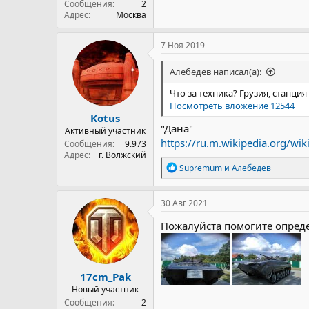
Сообщения
2
Адрес
Москва
7 Ноя 2019
Алебедев написал(а):
Что за техника? Грузия, станция 
Посмотреть вложение 12544
Kotus
"Дана"
Активный участник
https://ru.m.wikipedia.org/
Сообщения
9.973
Адрес
г. Волжский
Р
Supremum
и
Алебедев
е
а
к
30 Авг 2021
ц
и
Пожалуйста помогите определ
и
:
17cm_Pak
Новый участник
Сообщения
2