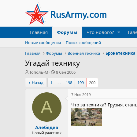
Главная
Форумы
Что нового?
Гал
Новые сообщения
Поиск сообщений
Главная
Форумы
Военная техника
Бронетехника 
Угадай технику
А
Д
Тополь-М
8 Сен 2006
в
а
Назад
1
…
198
199
200
т
т
о
а
р
н
7 Ноя 2019
т
а
А
Что за техника? Грузия, стан
е
ч
м
а
ы
л
а
Алебедев
Новый участник