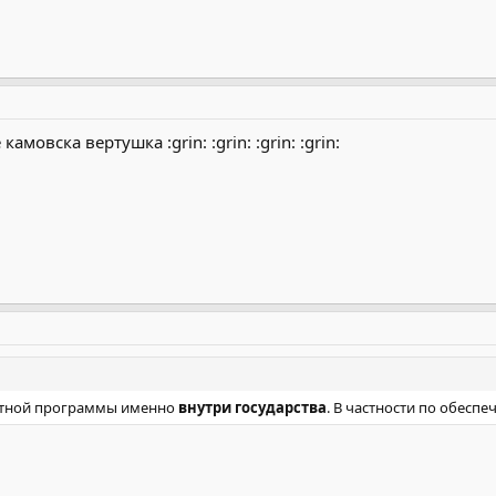
мовска вертушка :grin: :grin: :grin: :grin:
етной программы именно
внутри государства
. В частности по обесп