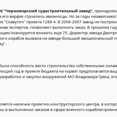
ХК "Черноморский судостроительный завод"
, принадлеж
на его верфях строились авианосцы. Но за годы независимо
я "Славутич" проекта 1288-4. В 2006-2007 завод не построи
нкам экспертов, позволяют выполнить заказ. В прошлом го
ющем планируется вложить еще 75. Директор завода Дмитри
ного корабля вызвала на заводе большой эмоциональный п
ку".
была способность вести строительство собственными силам
дующий год в проекте бюджета на корвет предполагается в
разработки и закупки вооружений МО Владимира Грека, это
яется наличие проектно-конструкторского центра, в которо
ы в выполнении заказов в сфере военного кораблестроения