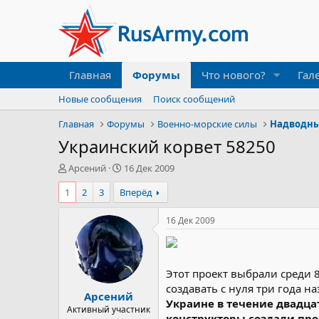
Главная
Форумы
Что нового?
Гал
Новые сообщения
Поиск сообщений
Главная
Форумы
Военно-морские силы
Надводны
Украинский корвет 58250
А
Д
Арсений
16 Дек 2009
в
а
1
2
3
Вперёд
т
т
о
а
р
н
16 Дек 2009
т
а
е
ч
м
а
ы
л
Этот проект выбрали среди 
а
создавать с нуля три года н
Арсений
Украине в течение двадца
Активный участник
конструкторы создали про