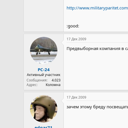
http://www.militaryparitet.com/
:good:
17 Дек 2009
Предвыборная компания в сам
РС-24
Активный участник
Сообщения
4.023
Адрес
Коломна
17 Дек 2009
зачем этому бреду посвещать
edgar71