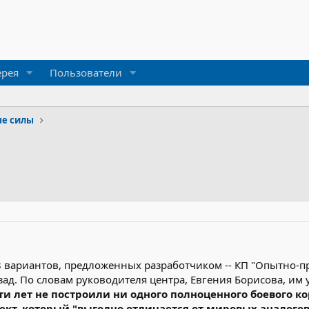
ерея
Пользователи
е силы
8 вариантов, предложенных разработчиком -- КП "Опытно-п
азад. По словам руководителя центра, Евгения Борисова, им
ти лет не построили ни одного полноценного боевого ко
ект, который "выгодно отличается от мировых аналогов