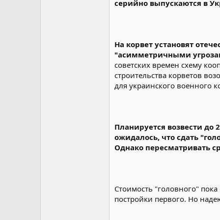
серийно выпускаются в Ук
На корвет установят отеч
"асимметричными угрозами
советских времен схему коо
строительства корветов возо
для украинского военного к
Планируется возвести до 2
ожидалось, что сдать "гол
Однако пересматривать сро
Стоимость "головного" пока
постройки первого. Но наде