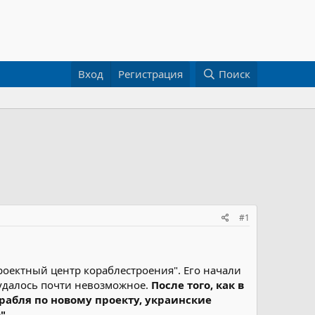
Вход
Регистрация
Поиск
#1
роектный центр кораблестроения". Его начали
 удалось почти невозможное.
После того, как в
рабля по новому проекту, украинские
".