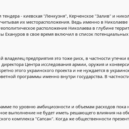
 тендера - киевская "Ленкузня", Керченское "Залив" и ник
учитывая их месторасположения. Ведь именно в Николаеве б
еополитическое расположение Николаева в глубине террит
ы Ехануров в свое время включил в список потенциальных 
ий владелец предприятия это тоже риск, в частности утечк
 директора Центра исследования армии, оружия и конверси
ретно этого украинского проекта и не нуждается в украинск
ветной программы именно внутри государства. В частност
рамме по уровню амбициозности и объемам расходов пока не
шное выполнение не будет иметь решающего влияния на обе
ского комплекса "Сапсан". Когда же общественности презен