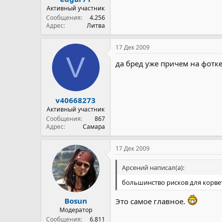
Активный участник
Сообщения
4.256
Адрес
Литва
17 Дек 2009
V
да бред уже причем на фотке ка
v40668273
Активный участник
Сообщения
867
Адрес
Самара
17 Дек 2009
Арсений написал(а):
большинство рисков для корв
Bosun
Это самое главное.
Модератор
Сообщения
6.811