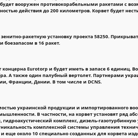
ь будет вооружен противокорабельными ракетами с во
ностью действия до 200 километров. Корвет будет нести
зенитно-ракетную установку проекта 58250. Прикрывать
и боезапасом в 16 ракет.
 концерна Eurotorp и будет иметь в запасе 6 единиц. 
бра. А также один палубный вертолет. Партнерами укр
и, Франции, Дании. В том числе и DCNS.
стью украинской продукции и импортированного воору
мышленности. В частности, на корвет установят ряд аб
и, гидроакустический комплекс, дизель-газотурбинную
 уникальность комплексной системы управления техни
 и еще около 10 специально созданных для корвета изд